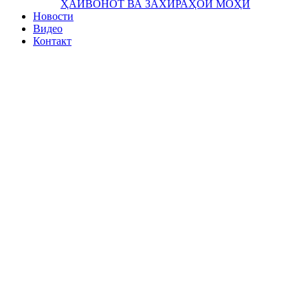
ҲАЙВОНОТ ВА ЗАХИРАҲОИ МОҲӢ
Новости
Видео
Контакт