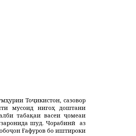
мҳурии Тоҷикистон, сазовор
ити мусоид нигоҳ доштани
алби табақаи васеи ҷомеаи
гузаронида шуд. Чорабинӣ
аз
Бобоҷон Ғафуров бо иштироки