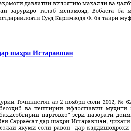
мақомоти давлатии вилоятию маҳаллӣ ва ҷал
аи заруриро талаб менамояд. Вобаста ба 
ист
дар
вилояти Суғд Каримзода Ф. ба таври му
 дар шаҳри Истаравшан
урии Тоҷикистон аз 2 ноябри соли 2012, № 6
 бесоҳиб ва пешгирии ифлосшавии муҳити 
баҳисобгирии партовҳо” зери назорати дои
беи Сарраёсат дар шаҳри Истаравшан,
ҷиҳати
солаи якуми соли равон
дар қадди
шоҳроҳи 