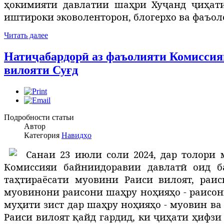
ҳокимияти давлатии шаҳри Хуҷанд ҷиҳат
иштироки эковоленторон, блогерхо ва фаъол
Читать далее
Натиҷабардорӣ аз фаъолияти Комиссияи
вилояти Суғд
Подробности статьи
Автор
Категория
Навидҳо
С
анаи 23 июли соли 2024, дар толори
Комиссияи байниидоравии давлатӣ оид б
таҳ
ти
раёсати
муовини Раиси вилоят, раис
муовинони раисони шаҳру ноҳияҳо - раисон
му
ҳ
ити
зист
дар
ша
ҳру ноҳияҳо - муовин ва
Раиси вилоят қайд гардид, ки ҷиҳати ҳифзи