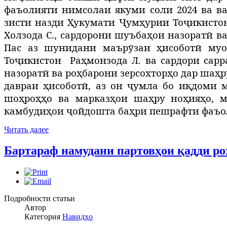
фаъолияти нимсолаи якуми соли 2024 ва 
зисти назди Ҳукумати Ҷумҳурии Тоҷикистон 
Холзода С., сардорони шуъбаҳои назоратӣ ва
Пас аз шунидани маърӯзаи ҳисоботӣ му
Тоҷикистон
Раҳмонзода Л. ва сардори сар
назоратӣ ва роҳбарони зерсохторҳо дар шаҳ
давраи ҳисоботӣ, аз он ҷумла бо иқдоми 
шоҳроҳҳо ва марказҳои шаҳру ноҳияҳо, м
камбудиҳои ҷойдошта баҳри пешрафти фаъол
Читать далее
Бартараф намудани партовҳои қадди р
Подробности статьи
Автор
Категория
Навидҳо