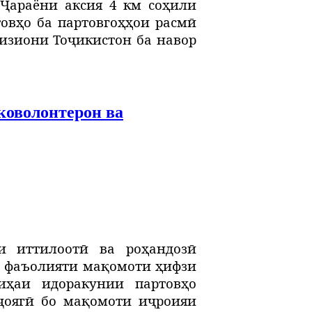
 Ҷ
араёни
аксия 4 км соҳили
товҳо ба партовгоҳҳои расмӣ
визиони Тоҷикистон ба навор
коволонтерон ва
и иттилоотӣ ва роҳандозӣ
ии фаъолияти мақомоти ҳифзи
иҳаи идоракунии партовҳо
ҷоягӣ бо мақомоти иҷроияи