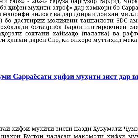
 сабз» - 2024» серӯза баргузор гардид. Чо
а ҳифзи муҳити атроф» дар ҳамкорӣ бо Сарра
и маорифи вилоят ва дар доираи лоиҳаи милл
D) бо дастгирии молиявии ташкилоти SDC а
оҳбалади ботаҷриба барои иштирокчиён са
ҳорати сохтани хаймаҳо (палатка) ва рафт
ти ҳавзаи дарёи Сир, ки онҳоро муттаҳид мек
ми Сарраёсати ҳифзи муҳити зист дар в
таи ҳифзи муҳити зисти назди Ҳукумати Ҷум
 шаҳри Бӯстон ҷаласаи мақомоти ҳифзи муҳ