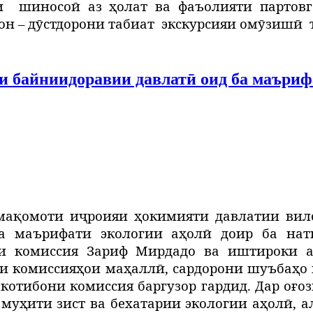
и
шиносоӣ аз ҳолат ва фаъолияти партов
он – дӯстдорони табиат
экскурсияи омӯзишӣ
 байниидоравии давлатӣ оид ба маърифа
 мақомоти иҷроияи ҳокимияти давлатии вил
а маърифати экологии аҳолӣ доир ба нат
и комиссия Зариф Мирдадо ва иштироки а
и комиссияҳ
ои
ма
ҳ
алл
ӣ, сардорони шуъбаҳ
о
 котибони комиссия баргузор гардид. Дар оғо
 муҳити зист ва бехатарии экологии аҳолӣ, 