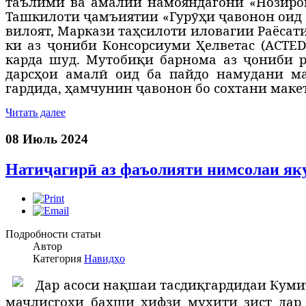
таълимӣ ва амалии намояндагони «Нозирони
Ташкилоти ҷамъиятии «Гурӯҳи ҷавонон оид б
вилоят, Маркази таҳсилоти иловагии Раёсат
ки аз ҷониби Консорсиуми Ҳелветас (ACTE
карда шуд. Мутобиқи барнома аз ҷониби р
дарсҳои амалӣ оид ба пайдо намудани ма
гардида, ҳамчунин ҷавонон бо сохтани маке
Читать далее
08 Июль 2024
Натиҷагирӣ аз фаъолияти нимсолаи яку
Подробности статьи
Автор
Категория
Навидҳо
Д
ар асоси нақшаи тасдиқгардидаи Куми
маҷлисгоҳи бахши ҳифзи муҳити зист дар