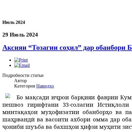
Июль 2024
29 Июль 2024
Аксияи “Тозагии соҳил” дар обанбори 
Подробности статьи
Автор
Категория
Навидҳо
Б
о мақсади иҷрои барқияи фаврии Кум
пешвоз гирифтани 33-солагии Истиқ
лоли
минтақаҳои муҳофизатии обанборҳо ва па
шаҳрвандӣ ва васоити ахбори омма дар оба
ҷониби шуъба ва бахшҳои ҳифзи муҳити зис