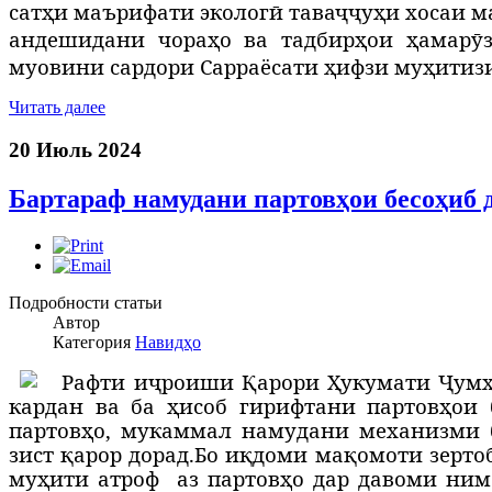
сатҳи маърифати экологӣ таваҷҷуҳи хосаи 
андешидани чораҳо ва тадбирҳои ҳамарӯз
муовини сардори Сарраёсати ҳифзи муҳ
ити
з
Читать далее
20 Июль 2024
Бартараф намудани партовҳои бесоҳиб
Подробности статьи
Автор
Категория
Навидҳо
Р
афти иҷроиши Қ
арори Ҳукумати Ҷумҳ
кардан ва ба ҳисоб гирифтани партовҳои
партовҳо, мукаммал намудани механизми 
зист қарор дорад.
Бо иқдоми мақомоти зерто
муҳити атроф
аз партовҳо дар давоми ним