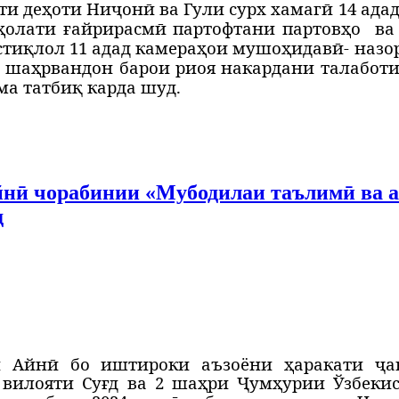
и деҳоти Ниҷонӣ ва Гули сурх хамагӣ 14 адад
ҳолати ғайрирасмӣ партофтани партовҳо
ва
тиқлол 11 адад камераҳои мушоҳидавӣ- назор
р шаҳрвандон барои риоя накардани талабот
ма татбиқ карда шуд.
нӣ чорабинии «Мубодилаи таълимӣ ва 
д
 Айнӣ бо иштироки аъзоёни ҳаракати ҷав
 вилояти Суғд ва 2 шаҳри Ҷумҳурии Ўзбеки