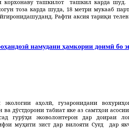
ни корхонаву ташкилот
ташкил карда шуд.
ногун тоза карда шуда, 18 метри мукааб пар
йгиронида
шуда
нд. Рафти аксия тариқи теле
роҳандозӣ намудани ҳамкории доимӣ бо э
 экологии аҳолӣ, гузаронидани вохуриҳо
 ва дӯстдорони табиат яке аз самтҳои асос
сад гурӯҳи эковолонтерон дар доираи ло
ифзи муҳити зист дар вилояти Суғд
дар як