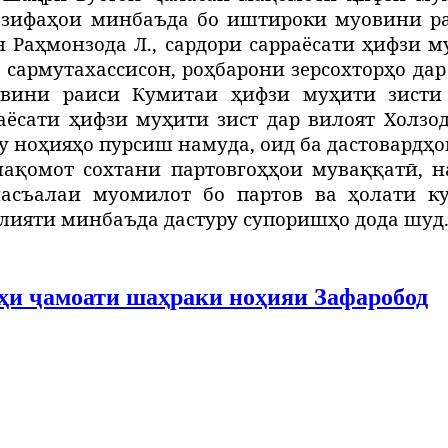
вазифаҳои минбаъда бо иштироки муовини р
Раҳмонзода Л., сардори сарраёсати ҳифзи му
 сармутахассисон, роҳбарони зерсохторҳо дар
овини раиси Кумитаи ҳифзи муҳити зисти
раёсати ҳифзи муҳити зист дар вилоят Холзо
ру ноҳияҳо пурсиш намуда, оид ба дастовардҳ
мақомот сохтани партовгоҳҳои муваққатӣ, н
асъалаи муомилот бо партов ва ҳолати ку
ияти минбаъда дастуру супоришҳо дода шуд
оҳи ҷамоати шаҳраки ноҳияи Зафаробод