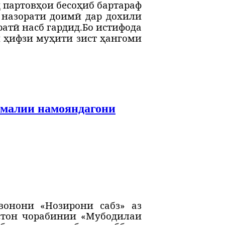
 партовҳои бесоҳиб бартараф
 назорати доимӣ дар дохили
атӣ насб гардид.
Бо истифода
и ҳифзи муҳити зист ҳангоми
амалии намояндагони
онони «Нозирони сабз» аз
стон чорабинии «Мубодилаи