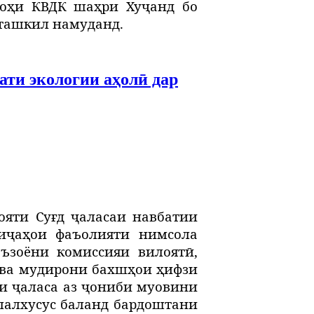
гоҳи КВДК шаҳри Хуҷанд бо
ташкил намуданд.
ти экологии аҳолӣ дар
ояти Суғд ҷаласаи навбатии
иҷаҳои фаъолияти нимсола
ъзоёни комиссияи вилоятӣ,
ва
мудирони
бахш
ҳ
ои
ҳ
ифзи
зи ҷаласа аз ҷониби муовини
алалхусус баланд бардоштани