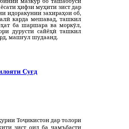
рабинии мазкур бо ташаббуси
ёсати ҳифзи муҳити зист дар
ии идоракунии захираҳои об,
малӣ карда мешавад, ташкил
ёҳат ба шаршара ва моркӯл,
ори дурусти сайёҳӣ ташкил
ард, машғул шудаанд.
илояти Суғд
ҳурии Тоҷикистон дар толори
ити зист оид ба ҷамъбасти