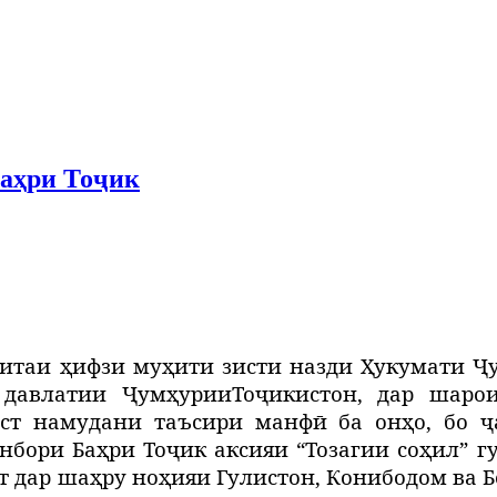
Баҳри Тоҷик
итаи ҳифзи муҳити зисти назди Ҳукумати Ҷу
давлатии Ҷ
ум
ҳ
урии
То
ҷикистон, дар шаро
ст намудани таъсири манфӣ ба онҳо, бо ҷ
нбори Баҳри Тоҷик аксияи “Тозагии соҳил” 
т дар шаҳру ноҳияи Гулистон, Конибодом ва 