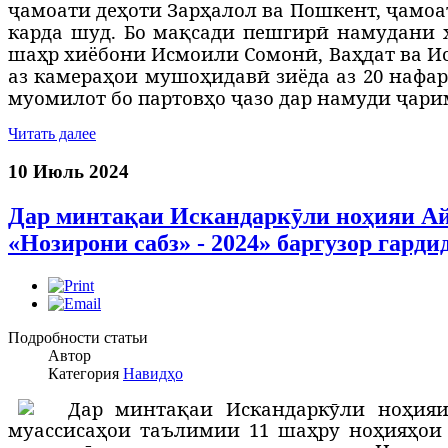
ҷамоати деҳоти Зарҳалол ва Пошкент, ҷамоат
карда шуд.
Бо мақсади пешгирӣ намудани 
шаҳр хиёбони Исмоили Сомонӣ, Ваҳдат ва Ис
аз камераҳои мушоҳидавӣ зиёда аз 20 нафа
муомилот бо партовҳо ҷазо дар намуди ҷари
Читать далее
10 Июль 2024
Дар минтақаи Искандаркӯли ноҳияи Ай
«Нозирони сабз» - 2024» баргузор гарди
Подробности статьи
Автор
Категория
Навидҳо
Д
ар минтақаи Искандаркӯли ноҳияи
муассисаҳои таълимии 11 шаҳру ноҳияҳои