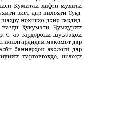
аиси Кумитаи ҳифзи муҳити
ҳити зист дар вилояти Суғд
 шаҳру ноҳияҳо доир гардид.
 назди Ҳукумати Ҷумҳурии
да С. аз сардорони шуъбаҳои
ои ноилгардидаи мақомот дар
асби баннерҳои экологӣ дар
нунии партовгоҳҳо, ислоҳи
.