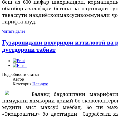
беш аз 600 нафар шаҳрвандон, кормандо
обанбор
аз
алаф
ҳои бегона ва партовҳои гу
тавассути нақлиётҳ
ои
махсуси
коммунал
ӣ ҷ
о
гирифта шуд.
Читать далее
Гузаронидани вохуриҳои иттилоотӣ ва 
дӯстдорони табиат
Подробности статьи
Автор
Категория
Навидҳо
Баланд бардоштани маърифати
намудани ҳамкории доимӣ бо эковолонтерон
муҳити зист маҳсуб меёбад. Бо ин мақ
«Экопроактив» бо дастгирии
Сарраёсати ҳ