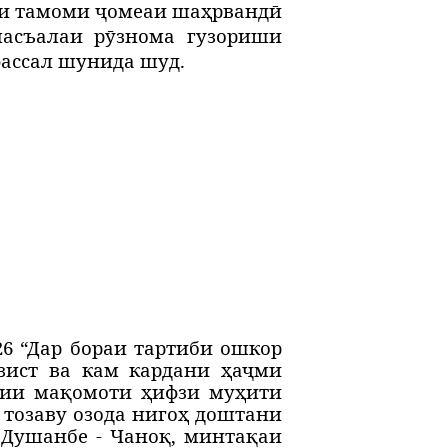
би тамоми ҷомеаи шаҳрвандӣ
масъалаи рӯзнома гузориши
фассал шунида шуд.
26 “Дар бораи тартиби ошкор
зист ва кам кардани ҳаҷми
мии мақомоти ҳифзи муҳити
 тозаву озода нигоҳ доштани
Душанбе - Чаноқ, минтақаи