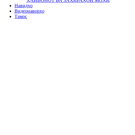
ҲАЙВОНОТ ВА ЗАХИРАҲОИ МОҲӢ
Навидҳо
Видеонаворҳо
Тамос