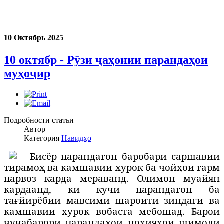
10 Октябрь 2025
10 октябр - Рӯзи ҷаҳонии парандаҳои
муҳоҷир
Подробности статьи
Автор
Категория
Навидҳо
Б
исёр парандагон баробари саршавии
тирамоҳ ва камшавии хӯрок ба чойҳои гарм
парвоз карда мераванд. Олимон муайян
кардаанд, ки к
ӯ
чи парандагон ба
та
ғ
йирёбии мавсими шароити зиндаг
ӣ
ва
камшавии х
ӯ
рок вобаста мебошад. Барои
чу
ҷ
абарор
ӣ
паранда
ҳ
ои но
ҳ
ия
ҳ
ои шимол
ӣ