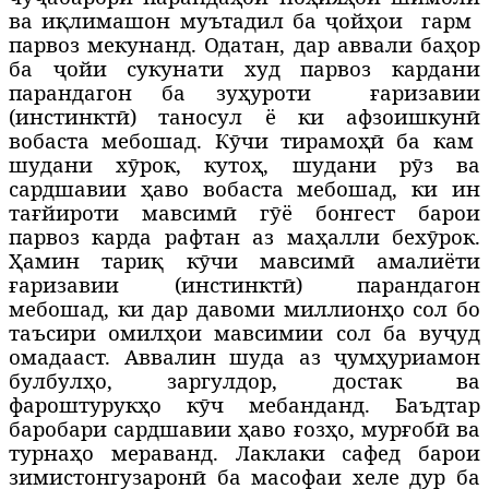
ва и
қ
л
имашон муътадил ба
ҷ
ой
ҳ
ои
гарм
парвоз мекунанд. Одатан, дар аввали ба
ҳ
о
р
ба
ҷ
ойи сукунати худ парвоз кардани
парандагон ба зу
ҳ
уроти
ғ
аризавии
(инстинкт
ӣ
) таносул ё ки афзоишкун
ӣ
вобаста мебошад. К
ӯ
чи тирамо
ҳӣ
ба кам
шудани х
ӯ
рок, куто
ҳ
, шудани р
ӯ
з ва
сардшавии
ҳ
аво вобаста мебошад, ки ин
та
ғ
йироти мавсим
ӣ
г
ӯ
ё бонгест барои
парвоз карда рафтан аз ма
ҳ
алли бех
ӯ
рок.
Ҳ
амин тари
қ
к
ӯ
чи мавсим
ӣ
амалиёти
ғ
аризавии (инстинкт
ӣ
) парандагон
мебошад, ки дар давоми миллион
ҳ
о сол бо
таъсири омил
ҳ
о
и мавсимии сол ба ву
ҷ
уд
омадааст. Аввалин шуда аз ҷумҳуриамон
булбулҳо, заргулдор, достак ва
фароштурукҳо кӯч мебанданд. Баъдтар
баробари сардшавии ҳаво ғозҳо, мурғобӣ ва
турнаҳо мераванд. Лаклаки сафед барои
зимистонгузарон
ӣ
ба масофаи хеле дур ба