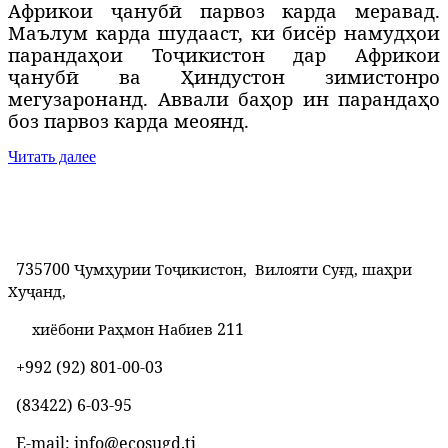
Африкои
ҷ
ануб
ӣ
парвоз карда меравад.
Маълум карда шудааст, ки бисёр намуд
ҳ
ои
паранда
ҳ
о
и То
ҷ
икистон дар Африкои
ҷ
ануб
ӣ
ва
Ҳ
индустон зимистонро
мегузаронанд. Аввали ба
ҳ
ор ин паранда
ҳ
о
боз парвоз карда меоянд.
Читать далее
735700
Ҷумҳурии Тоҷикистон, Вилояти Суғд, шаҳри
Хуҷанд,
211
хиёбони Раҳмон Набиев
+992 (92) 801-00-03
(83422) 6-03-95
E-mail: info@ecosugd.tj