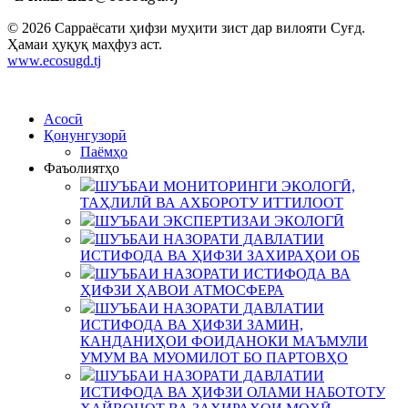
© 2026 Сарраёсати ҳифзи муҳити зист дар вилояти Суғд.
Ҳамаи ҳуқуқ маҳфуз аст.
www.ecosugd.tj
Асосӣ
Қонунгузорӣ
Паёмҳо
Фаъолиятҳо
ШУЪБАИ МОНИТОРИНГИ ЭКОЛОГӢ,
ТАҲЛИЛӢ ВА АХБОРОТУ ИТТИЛООТ
ШУЪБАИ ЭКСПЕРТИЗАИ ЭКОЛОГӢ
ШУЪБАИ НАЗОРАТИ ДАВЛАТИИ
ИСТИФОДА ВА ҲИФЗИ ЗАХИРАҲОИ ОБ
ШУЪБАИ НАЗОРАТИ ИСТИФОДА ВА
ҲИФЗИ ҲАВОИ АТМОСФЕРА
ШУЪБАИ НАЗОРАТИ ДАВЛАТИИ
ИСТИФОДА ВА ҲИФЗИ ЗАМИН,
КАНДАНИҲОИ ФОИДАНОКИ МАЪМУЛИ
УМУМ ВА МУОМИЛОТ БО ПАРТОВҲО
ШУЪБАИ НАЗОРАТИ ДАВЛАТИИ
ИСТИФОДА ВА ҲИФЗИ ОЛАМИ НАБОТОТУ