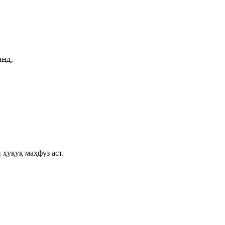
анд,
 ҳуқуқ маҳфуз аст.