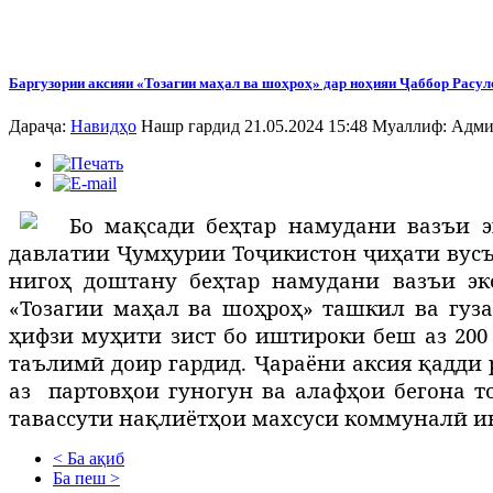
Баргузории аксияи «Тозагии маҳал ва шоҳроҳ» дар ноҳияи Ҷаббор Расул
Дараҷа:
Навидҳо
Нашр гардид 21.05.2024 15:48
Муаллиф:
Адми
Б
о мақсади беҳтар намудани вазъи э
давлатии Ҷумҳурии Тоҷикистон ҷиҳати вусъ
нигоҳ доштану беҳтар намудани вазъи эк
«Тозагии маҳал ва шоҳроҳ» ташкил ва гуз
ҳифзи муҳити зист бо иштироки беш аз 200
таълимӣ доир гардид. Ҷараёни аксия қадди 
аз
партовҳои гуногун ва алафҳои бегона т
тавассути нақлиётҳои махсуси коммуналӣ и
< Ба ақиб
Ба пеш >