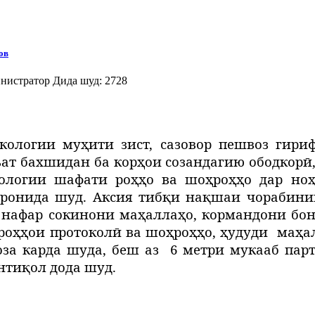
ов
нистратор
Дида шуд: 2728
кологии муҳити зист, сазовор пешвоз гири
ат бахшидан ба корҳои созандагию ободкорӣ,
ологии шафати роҳҳо ва шоҳроҳҳо дар ноҳ
аронида шуд. Аксия тибқи нақшаи чорабин
 нафар сокинони маҳаллаҳо, кормандони бон
роҳҳои протоколӣ ва шоҳроҳҳо, ҳудуди
маҳа
оза карда шуда, беш аз
6 метри мукааб пар
нтиқол дода шуд.