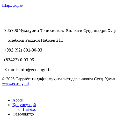
Шарҳ додан
735700
Ҷумҳурии Тоҷикистон, Вилояти Суғд, шаҳри Хуҷ
211
хиёбони Раҳмон Набиев
+992 (92) 801-00-03
(83422) 6-03-95
E-mail: info@ecosugd.tj
© 2026 Сарраёсати ҳифзи муҳити зист дар вилояти Суғд. Ҳамаи
www.ecosugd.tj
Асосӣ
Қонунгузорӣ
Паёмҳо
Фаъолиятҳо