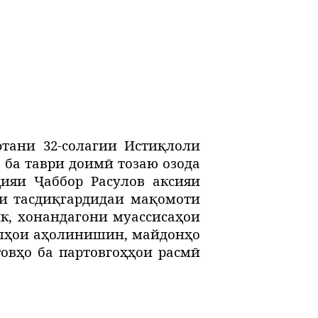
фтани 32-солагии Истиқлоли
 ба таври доимӣ тозаю озода
ияи Ҷаббор Расулов аксияи
ии тасдиқгардидаи мақомоти
к, хонандагони муассисаҳои
лҳои аҳолинишин, майдонҳо
товҳо ба партовгоҳҳои расмӣ