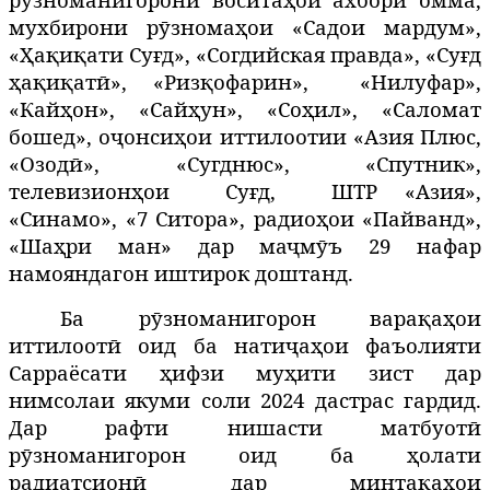
мухбирони рӯзномаҳои «Садои мардум»,
«Ҳақиқати Суғд», «Согдийская правда», «Суғд
ҳақиқатӣ», «Ризқофарин»,
«Нилуфар»,
«Кайҳон», «Сайҳун», «Соҳил», «Саломат
бошед», оҷонсиҳои иттилоотии «Азия Плюс,
«Озодӣ», «Сугднюс», «Спутник»,
телевизионҳои
Суғд,
ШТР «Азия»,
«Синамо», «7 Ситора», радиоҳои «Пайванд»,
«Шаҳри ман» дар маҷмӯъ 29 нафар
намояндагон иштирок доштанд.
Ба рӯзноманигорон варақаҳои
иттилоотӣ оид ба натиҷаҳои фаъолияти
Сарраёсати ҳифзи муҳити зист дар
нимсолаи якуми соли 2024 дастрас гардид.
Дар рафти нишасти матбуотӣ
рӯзноманигорон оид ба ҳолати
радиатсионӣ дар минтақаҳои