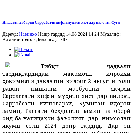
Нишасти хабарии Сарраёсати ҳифзи муҳити зист дар вилояти Суғд
Дараҷа:
Навидҳо
Нашр гардид 14.08.2024 14:24
Муаллиф:
Администратор
Дида шуд: 1787
Тибқи ҷадвали
тасдиқгардидаи мақомоти иҷроияи
ҳокимияти давлатии вилоят 2 августи соли
равон нишасти матбуотии якҷояи
Сарраёсати ҳифзи муҳити зист дар вилоят,
Сарраёсати кишоварзӣ, Кумитаи идораи
замин, Раёсати беҳдошти замин ва обёрӣ
оид ба натиҷаҳои фаъолият
дар
нимсолаи
якуми соли 2024 доир гардид. Дар он
рӯзноманигорони воситаҳои ахбори омма,