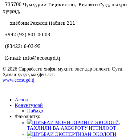
735700
Ҷумҳурии Тоҷикистон, Вилояти Суғд, шаҳри
Хуҷанд,
211
хиёбони Раҳмон Набиев
+992 (92) 801-00-03
(83422) 6-03-95
E-mail: info@ecosugd.tj
© 2026 Сарраёсати ҳифзи муҳити зист дар вилояти Суғд.
Ҳамаи ҳуқуқ маҳфуз аст.
www.ecosugd.tj
Асосӣ
Қонунгузорӣ
Паёмҳо
Фаъолиятҳо
ШУЪБАИ МОНИТОРИНГИ ЭКОЛОГӢ,
ТАҲЛИЛӢ ВА АХБОРОТУ ИТТИЛООТ
ШУЪБАИ ЭКСПЕРТИЗАИ ЭКОЛОГӢ