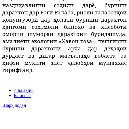
наздиҳавлигии соҳили дарё, буриши
дарахтон дар Боғи Ғалаба, риояи талаботҳои
қонунгузорӣ дар ҳолати буриши дарахтон
ҳангоми сохтмони биноҳо ва ҳисоботи
омории шумораи дарахтони буридашуда,
амалиёти экологии «Ҳавои тоза», пешгирии
буриши дарахтони арча дар деҳаҳои
дурдаст ва дигар масъалаҳо вобаста ба
ҳифзи муҳити зист ҷавобҳои мушаххас
гирифтанд.
< Ба ақиб
Ба пеш >
Шарҳ додан