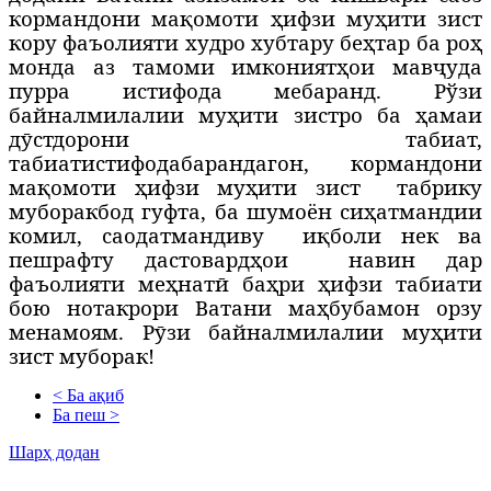
кормандони мақомоти ҳифзи муҳити зист
кору фаъолияти худро хубтару беҳтар ба роҳ
монда аз тамоми имкониятҳои мавҷуда
пурра истифода мебаранд. Рўзи
байналмилалии муҳити зистро ба ҳамаи
дӯстдорони табиат,
табиатистифодабарандагон, кормандони
мақомоти ҳифзи муҳити зист
табрику
муборакбод гуфта, ба шумоён сиҳатмандии
комил, саодатмандиву
иқболи нек ва
пешрафту дастовардҳои
навин дар
фаъолияти меҳнатӣ баҳри ҳифзи табиати
бою нотакрори Ватани маҳбубамон орзу
менамоям. Рӯзи байналмилалии муҳити
зист муборак!
< Ба ақиб
Ба пеш >
Шарҳ додан