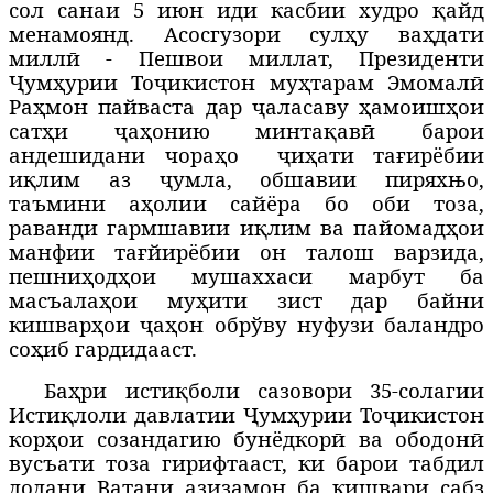
сол санаи 5 июн иди касбии худро қайд
менамоянд. Асосгузори сулҳу ваҳдати
миллӣ - Пешвои миллат, Президенти
Ҷумҳурии Тоҷикистон муҳтарам Эмомалӣ
Раҳмон пайваста дар ҷаласаву ҳамоишҳои
сатҳи ҷаҳонию минтақавӣ барои
андешидани чораҳо
ҷиҳати тағирёбии
иқлим аз ҷумла, обшавии пиряхњо,
таъмини аҳолии сайёра бо оби тоза,
раванди гармшавии иқлим ва пайомадҳои
манфии тағйирёбии он талош варзида,
пешниҳодҳои мушаххаси марбут ба
масъалаҳои муҳити зист дар байни
кишварҳои ҷаҳон обрўву нуфузи баландро
соҳиб гардидааст.
Баҳри истиқболи сазовори 35-солагии
Истиқлоли давлатии Ҷумҳурии Тоҷикистон
корҳои созандагию бунёдкорӣ ва ободонӣ
вусъати тоза гирифтааст, ки барои табдил
додани Ватани азизамон ба кишвари сабз