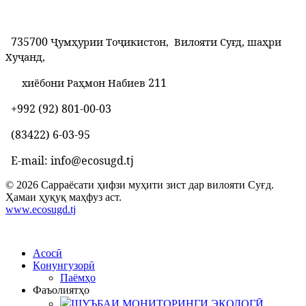
735700
Ҷумҳурии Тоҷикистон, Вилояти Суғд, шаҳри
Хуҷанд,
211
хиёбони Раҳмон Набиев
+992 (92) 801-00-03
(83422) 6-03-95
E-mail: info@ecosugd.tj
© 2026 Сарраёсати ҳифзи муҳити зист дар вилояти Суғд.
Ҳамаи ҳуқуқ маҳфуз аст.
www.ecosugd.tj
Асосӣ
Қонунгузорӣ
Паёмҳо
Фаъолиятҳо
ШУЪБАИ МОНИТОРИНГИ ЭКОЛОГӢ,