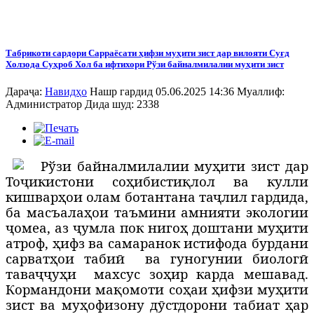
Табрикоти сардори Сарраёсати ҳифзи муҳити зист дар вилояти Суғд
Холзода Суҳроб Хол ба ифтихори Рўзи байналмилалии муҳити зист
Дараҷа:
Навидҳо
Нашр гардид 05.06.2025 14:36
Муаллиф:
Администратор
Дида шуд: 2338
Р
ўзи байналмилалии муҳити зист дар
Тоҷикистони соҳибистиқлол ва кулли
кишварҳои олам ботантана таҷлил гардида,
ба масъалаҳои таъмини амнияти экологии
ҷомеа, аз ҷумла пок нигоҳ доштани муҳити
атроф, ҳифз ва самаранок истифода бурдани
сарватҳои табиӣ
ва гуногунии биологӣ
таваҷҷуҳи
махсус зоҳир карда мешавад.
Кормандони мақомоти соҳаи ҳифзи муҳити
зист ва муҳофизону дӯстдорони табиат ҳар