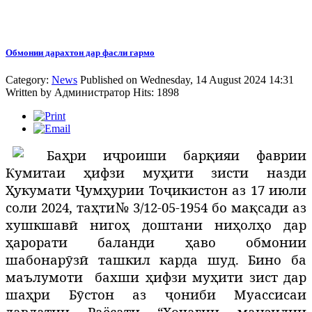
Обмонии дарахтон дар фасли гармо
Category:
News
Published on Wednesday, 14 August 2024 14:31
Written by
Администратор
Hits: 1898
Б
аҳри иҷроиши бар
қ
ияи
фаврии
Кумитаи
ҳ
ифзи
му
ҳ
ити зисти назди
Ҳ
укумати
Ҷ
ум
ҳ
урии
То
ҷ
икист
он аз 17 июли
соли 2024, та
ҳ
ти
№
3/12-05-1954 бо мақсади аз
хушкшавӣ нигоҳ доштани ниҳолҳо дар
ҳарорати баланди ҳаво обмонии
шабонар
ӯ
з
ӣ
ташкил карда шуд. Бино ба
маълумоти
бахши ҳифзи муҳити зист дар
шаҳри Бӯстон
аз
ҷ
ониби
Муассисаи
давлатии
Раёсати
“Хо
ҷ
агии
манзилии