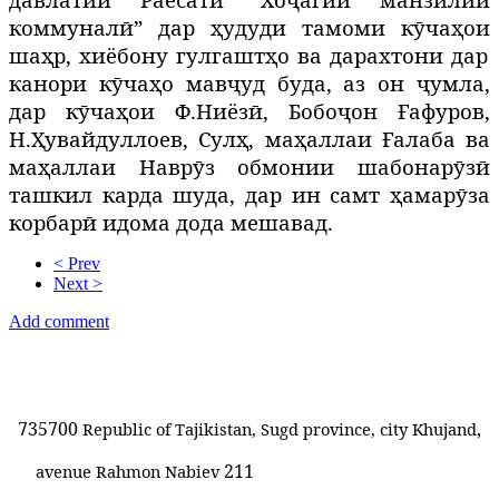
коммунал
ӣ
”
дар
ҳ
у
дуди тамоми к
ӯ
ча
ҳ
ои
ша
ҳ
р
,
хиёбону
гулгашт
ҳ
о ва дарахтони дар
канори к
ӯ
ча
ҳ
о
мав
ҷ
уд буда, аз он ҷумла,
дар кӯчаҳои Ф.Ниёзӣ, Бобоҷон Ғафуров,
Н.Ҳувайдуллоев, Сулҳ, маҳаллаи Ғалаба ва
маҳаллаи Наврӯз
обмонии шабонар
ӯ
з
ӣ
ташкил
карда
шуда, дар ин самт ҳамарӯза
корбарӣ идома дода мешавад
.
< Prev
Next >
Add comment
735700
,
Republic of Tajikistan, Sugd province, city Khujand
211
avenue Rahmon Nabiev