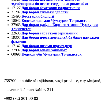
эҳтиёткорона бо пеститсидҳо ва агрокимиёҳо
17127
Дар бораи бехатарии радиатсионӣ
21207
Дар бораи хизмати давлатӣ
15495
Бехатарии биологӣ
18042
Кодекси ҷангали Ҷумҳурии Тоҷикистон
37968
Дар бораи қабули Кодекси замини Ҷумҳурии
Тоҷикистон
22633
Дар бораи сарватҳои зеризаминӣ
19307
Дар бораи иҷозатномадиҳӣ ба баъзе намудҳои
фаъолият
17142
Дар бораи низоми иҷозатдиҳӣ
37997
Дар бораи олами ҳайвонот
60098
Кодекси оби Ҷумҳурии Тоҷикистон
735700
,
Republic of Tajikistan, Sugd province, city Khujand
211
avenue Rahmon Nabiev
+992 (92) 801-00-03