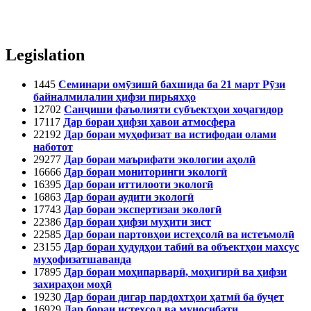
Legislation
1445
Семинари омӯзишӣ бахшида ба 21 март Рӯзи
байналмилалии ҳифзи пирьяхҳо
12702
Санҷиши фаъолияти субъектҳои хоҷагидор
17117
Дар бораи ҳифзи ҳавои атмосфера
22192
Дар бораи муҳофизат ва истифодаи олами
наботот
29277
Дар бораи маърифати экологии аҳолӣ
16666
Дар бораи мониторинги экологӣ
16395
Дар бораи иттилооти экологӣ
16863
Дар бораи аудити экологӣ
17743
Дар бораи экспертизаи экологӣ
22386
Дар бораи ҳифзи муҳити зист
22585
Дар бораи партовҳои истеҳсолӣ ва истеъмолӣ
23155
Дар бораи ҳудудҳои табиӣ ва объектҳои махсус
муҳофизатшаванда
17895
Дар бораи моҳипарварӣ, моҳигирӣ ва ҳифзи
захираҳои моҳӣ
19230
Дар бораи дигар пардохтҳои ҳатмӣ ба буҷет
16929
Дар бораи истеҳсол ва муносибати