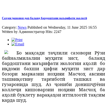
Саҳми ҷавонон дар баланд бардоштани маърифати экологӣ
Category:
News
Published on Wednesday, 11 June 2025 16:55
Written by
Администратор
Hits: 2247
Б
о мақсади таҷлили сазовори Рӯзи
байналмилалии муҳити зист,
баланд
бардоштани маърифати экологии аҳолӣ
бо
иқдоми бахши ҳифзи муҳити зист дар
бозори марказии ноҳияи Масчоҳ аксияи
ташвиқотиву тарғиботӣ ташкил ва
гузаронида шуд. Аз ҷониби донишҷӯёни
коллеҷи кишоварзии ноҳияи Масчоҳ ба
аҳолӣ буклету варақаҳои иттилоотӣ тақсим
карда шуд.