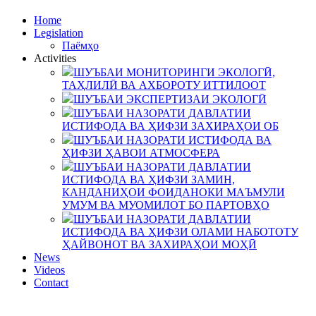
Home
Legislation
Паёмҳо
Activities
ШУЪБАИ МОНИТОРИНГИ ЭКОЛОГӢ,
ТАҲЛИЛӢ ВА АХБОРОТУ ИТТИЛООТ
ШУЪБАИ ЭКСПЕРТИЗАИ ЭКОЛОГӢ
ШУЪБАИ НАЗОРАТИ ДАВЛАТИИ
ИСТИФОДА ВА ҲИФЗИ ЗАХИРАҲОИ ОБ
ШУЪБАИ НАЗОРАТИ ИСТИФОДА ВА
ҲИФЗИ ҲАВОИ АТМОСФЕРА
ШУЪБАИ НАЗОРАТИ ДАВЛАТИИ
ИСТИФОДА ВА ҲИФЗИ ЗАМИН,
КАНДАНИҲОИ ФОИДАНОКИ МАЪМУЛИ
УМУМ ВА МУОМИЛОТ БО ПАРТОВҲО
ШУЪБАИ НАЗОРАТИ ДАВЛАТИИ
ИСТИФОДА ВА ҲИФЗИ ОЛАМИ НАБОТОТУ
ҲАЙВОНОТ ВА ЗАХИРАҲОИ МОҲӢ
News
Videos
Contact