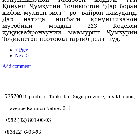
Қонуни Ҷумҳурии Тоҷикистон “Дар бораи
ҳифзи муҳити зист”- ро
вайрон намуданд.
Дар натиҷа нисбати қонуншиканон
мутобиқи моддаи 223 Кодекси
ҳуқуқвайронкунии маъмурии
Ҷ
ум
ҳ
урии
То
ҷ
икистон протокол тартиб дода шуд.
< Prev
Next >
Add comment
735700
,
Republic of Tajikistan, Sugd province, city Khujand
211
avenue Rahmon Nabiev
+992 (92) 801-00-03
(83422)
6-03-95