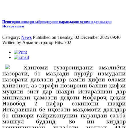
Пешгирии шикори ғайриқонунии парандаҳои хушхон дар шаҳри
Истаравшан
Category:
News
Published on Tuesday, 02 December 2025 09:40
Written by
Администратор
Hits: 702
Ҳ
ангоми гузаронидани амалиёти
назоратӣ, бо мақсади пурзўр намудани
назорати давлатӣ дар самти ҳифзи олами
ҳайвонот, аз тарафи нозирони бахши ҳифзи
муҳити зист дар шаҳри Истаравшан дар
минтақаи ҷамоати деҳоти Нофароҷ деҳаи
Навобод 2 нафар сокинони шаҳри
Истаравшан бе иҷозати мақомоти дахлдор
бо шикори ғайриқонунии парандаи саъба
машғул буданд. Бо ин кирдор
қонуншиканон талаботи моддаи 44-и