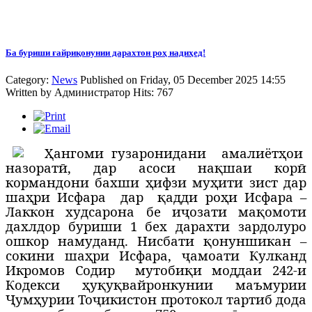
Ба буриши ғайриқонунии дарахтон роҳ надиҳед!
Category:
News
Published on Friday, 05 December 2025 14:55
Written by
Администратор
Hits: 767
Ҳ
ангоми гузаронидани
амалиётҳои
назоратӣ, дар асоси нақшаи корӣ
кормандони бахши ҳифзи муҳити зист дар
шаҳри Исфара
дар
қадди роҳи Исфара –
Лаккон худсарона бе иҷозати мақомоти
дахлдор буриши 1 бех дарахти зардолуро
ошкор намуданд. Нисбати қонуншикан –
сокини шаҳри Исфара, ҷамоати Кулканд
Икромов Содир
мутобиқи моддаи 242-и
Кодекси ҳуқуқвайронкунии маъмурии
Ҷумҳурии Тоҷикистон протокол тартиб дода