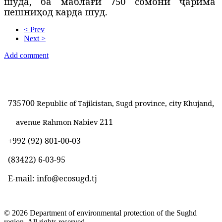
шуда, ба маблағи 750 сомонӣ ҷарима
пешниҳод карда шуд.
< Prev
Next >
Add comment
735700
,
Republic of Tajikistan, Sugd province, city Khujand
211
avenue Rahmon Nabiev
+992 (92) 801-00-03
(83422)
6-03-95
E-mail: info@ecosugd.tj
© 2026 Department of environmental protection of the Sughd
region. All rights reserved.