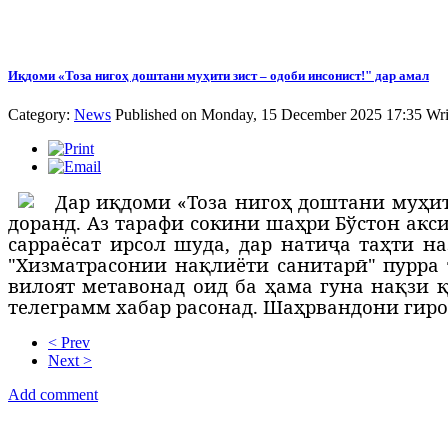
Иқдоми «Тоза нигоҳ доштани муҳити зист – одоби инсонист!" дар амал
Category:
News
Published on Monday, 15 December 2025 17:35
Wri
Д
ар иқдоми «Тоза нигоҳ доштани муҳит
доранд. Аз тарафи сокини шаҳри Бўстон ак
сарраёсат ирсол шуда, дар натиҷа таҳти 
"
Хизматрасонии
нақлиёти
санитарӣ
"
пурра 
вилоят метавонад оид ба ҳама гуна нақзи 
телеграмм хабар расонад. Шаҳрвандони гиро
< Prev
Next >
Add comment