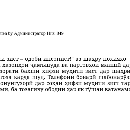
tten by
Администратор
Hits: 849
и зист – одоби инсонист!"
аз
шаҳру ноҳияҳо
си хазонҳои ҷамъшуда ва партовҳои маишӣ да
назорати бахши ҳифзи муҳити зист дар шаҳр
тоза карда шуд. Телефони боварӣ шабонарўз
қонунгузорӣ дар соҳаи ҳифзи муҳити зист та
мӣ, ба тозагиву ободии ҳар як гўшаи ватанам