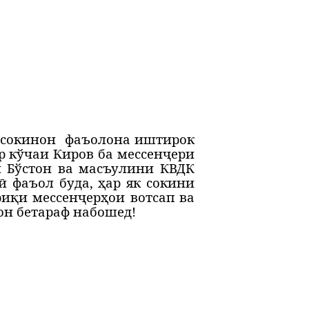
сокинон
фаъолона иштирок
р кўчаи Киров ба мессенҷери
и Бўстон ва масъулини КВДК
ӣ фаъол буда, ҳар як сокини
риқи мессенҷерҳои вотсап ва
он бетараф набошед!