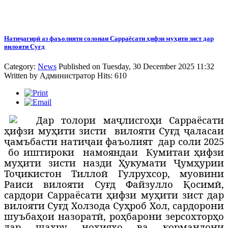
Натиҷагирӣ аз фаъолияти солонаи Сарраёсати ҳифзи муҳити зист дар
вилояти Суғд
Category:
News
Published on Tuesday, 30 December 2025 11:32
Written by
Администратор
Hits: 610
Д
ар толори маҷлисгоҳи Сарраёсати
ҳифзи муҳити зисти
вилояти Суғд ҷаласаи
ҷамъбасти натиҷаи фаъолият
дар соли 2025
бо иштироки
намояндаи
Кумитаи ҳифзи
муҳити зисти назди Ҳукумати Ҷумҳурии
Тоҷикистон Тиллоӣ Гулрухсор, муовини
Раиси вилояти Суғд Файзулло Қосимӣ,
сардори Сарраёсати ҳифзи муҳити зист дар
вилояти Суғд Холзода Суҳроб Хол, сардорони
шуъбаҳои назоратӣ, роҳбарони зерсохторҳо
дар шаҳру ноҳияҳо ва кормандони