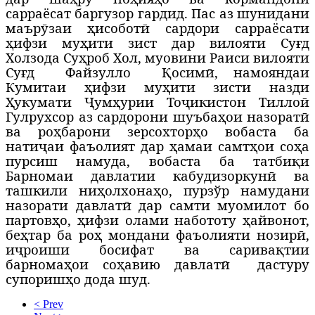
сарраёсат баргузор гардид. Пас аз шунидани
маърӯзаи ҳисоботӣ сардори сарраёсати
ҳифзи муҳити зист дар вилояти Суғд
Холзода Суҳроб Хол, муовини Раиси вилояти
Суғд
Файзулло
Қосимӣ, намояндаи
Кумитаи ҳифзи муҳити зисти назди
Ҳукумати Ҷумҳурии Тоҷикистон Тиллоӣ
Гулрухсор аз сардорони шуъбаҳои назоратӣ
ва роҳбарони зерсохторҳо вобаста ба
натиҷаи фаъолият дар ҳамаи самтҳои соҳа
пурсиш намуда, вобаста ба татбиқи
Барномаи давлатии кабудизоркунӣ ва
ташкили ниҳолхонаҳо, пурзўр намудани
назорати давлатӣ дар самти муомилот бо
партовҳо, ҳифзи олами набототу ҳайвонот,
беҳтар ба роҳ мондани фаъолияти нозирӣ,
иҷроиши босифат ва саривақтии
барномаҳои соҳавию давлатӣ
дастуру
супоришҳо дода шуд.
< Prev