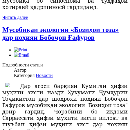
мусобиқа бо сипоснома ва туҳфаҳои
хотиравӣ қадршиносӣ гардиданд.
Читать далее
Мусобиқаи экологии «Бозиҳои тоза»
дар ноҳияи Бобоҷон Ғафуров
Подробности статьи
Автор
Категория
Новости
Д
ар асоси барқияи Кумитаи ҳифзи
муҳити зисти назди Ҳукумати Ҷумҳурии
Тоҷикистон дар шоҳроҳи ноҳияи Бобоҷон
Ғафуров мусобиқаи экологии "Бозиҳои тоза"
доир гардид. Чорабинӣ бо икдоми
Сарраёсати ҳифзи муҳити зисти вилоят ва
шуъбаи ҳифзи муҳити зист дар ноҳияи