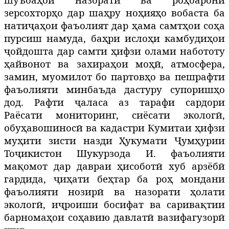
зерсохторҳо дар шаҳру ноҳияҳо вобаста ба
натиҷаҳои фаъолият дар ҳама самтҳои соҳа
пурсиш намуда, баҳри ислоҳи камбудиҳои
ҷойдошта дар самти ҳифзи олами набототу
ҳайвонот ва захираҳои моҳӣ, атмосфера,
замин, муомилот бо партовҳо ва пешрафти
фаъолияти минбаъда дастуру супоришҳо
дод. Рафти ҷаласа аз тарафи сардори
Раёсати мониторинг, сиёсати экологӣ,
обуҳавошиносӣ ва кадастри Кумитаи ҳифзи
муҳити зисти назди Ҳукумати Ҷумҳурии
Тоҷикистон Шукурзода И. фаъолияти
мақомот дар давраи ҳисоботӣ хуб арзёбӣ
гардида, ҷиҳати беҳтар ба роҳ мондани
фаъолияти нозирӣ ва назорати ҳолати
экологӣ, иҷроиши босифат ва саривақтии
барномаҳои соҳавию давлатӣ вазифагузорӣ