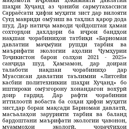
ша
ҳр
и Ху
ҷ
анд аз
ҷ
ониби сармутахассиси
Сарраёсати
ҳ
ифзи му
ҳ
ити зист дар вилояти
Су
ғ
д мавриди ом
ӯ
зиш ва та
ҳ
лил
қ
арор дода
шуд. Дар нати
ҷ
а маводи
ҷ
ойдоштаи
ҳамаи
сохтор
ҳ
ои дахлдори ба и
ҷр
ои банд
ҳ
ои
на
қ
шаи чорабини
ҳ
ои татби
қ
и «Барномаи
давлатии ма
ҷ
м
ӯ
ии рушди тарбия ва
маърифати экологии аҳолии Ҷумҳурии
Тоҷикистон барои сол
ҳ
ои 2021 - 2025»
сан
ҷ
ида шуд.
Ҳ
амзамон, дар доираи
талаботи на
қ
шаи чорабини
ҳ
о дар
Муассисаи давлатии таълимии «Литсейи
касбии политехникии ша
ҳр
и Ху
ҷ
анд» бо
иштироки ом
ӯ
згорону хонандагон вох
ӯ
рӣ
доир гардид. Дар рафти чорабинии
иттилоотӣ вобаста ба со
ҳ
аи ҳифзи муҳити
зист,
дар бораи мақсади Барномаи давлатӣ,
масъалаҳои зарурияти тарбия ва баланд
бардоштани маърифати экологии ҷавонон,
муаммо
ҳ
ои экологӣ, чора
ҷӯ
и
ҳ
ои