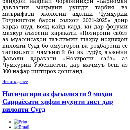
банд
ҳ
ои на
қ
шаи чорабини
ҳ
ои «Барномаи
давлатии ма
ҷ
м
ӯ
ии рушди тарбия ва
маърифати экологии а
ҳ
олии
Ҷ
ум
ҳ
урии
То
ҷ
икистон барои сол
ҳ
ои 2021-2025» доир
карда шуд. Бояд
қ
айд кард, ки дар форуми
мазкур аъзоёни
ҳ
аракати «Нозирони сабз»
аз муассиса
ҳ
ои таълимии ша
ҳ
ру но
ҳ
ия
ҳ
ои
вилояти Су
ғ
д бо ом
ӯ
згорон ва ро
ҳ
барони се
ташкилоти
ҷ
амъият
ӣ
бо як гур
ӯҳ
аъзоёни
фаъоли
ҳ
аракати «Нозирони сабз» аз
Ҷ
ум
ҳ
урии
Ӯ
збекистон, дар ма
ҷ
муъ беш аз
300 нафар иштирок доштанд.
Читать далее
Натиҷагирӣ аз фаъолияти 9 моҳаи
Сарраёсати ҳифзи муҳити зист дар
вилояти Суғд