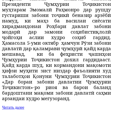
Президенти Ҷумҳурии Тоҷикистон
муҳтарам Эмомалӣ Раҳмонро дар рушду
густариши забони тоҷикӣ беназир арзёбӣ
намуд, ки маҳз ба василаи сиёсати
хирадмандонаи Роҳбари давлат забони
модарӣ дар замони соҳибистиқлолӣ
ҷойгоҳи аслии худро соҳиб гардид.
Ҳамасола 5-уми октябр ҳамчун Рӯзи забони
давлатӣ дар қаламрави ҷумҳурӣ қайд карда
мешавад, ки ба феҳристи ҷашнҳои
Ҷумҳурии Тоҷикистон дохил гардидааст.
Қайд карда шуд, ки кормандони мақомоти
ҳифзи муҳити зист низдар фаъолияти худ
талаботҳои Қонуни Ҷумҳурии Тоҷикистон
«Дар бораи забони давлатии Ҷумҳурии
Тоҷикистон»-ро риоя ва барои баланд
бардоштани мақоми забони давлатӣ саҳми
арзандаи худро мегузоранд.
Читать далее