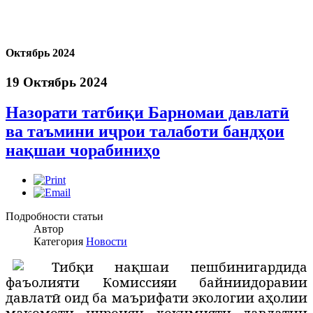
Октябрь 2024
19 Октябрь 2024
Назорати татбиқи Барномаи давлатӣ
ва таъмини иҷрои талаботи бандҳои
нақшаи чорабиниҳо
Подробности статьи
Автор
Категория
Новости
Т
иб
қ
и на
қ
шаи пешбинигардида
фаъолияти Комиссияи байниидоравии
давлатӣ оид ба маърифати экологии а
ҳ
олии
ма
қ
омоти и
ҷ
роияи
ҳ
окимияти давлатии