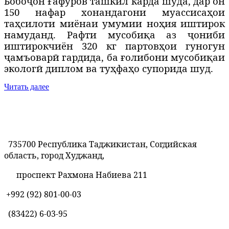
Бобоҷон Ғафуров ташкил карда шуда, дар он
150 нафар хонандагони муассисаҳои
таҳсилоти миёнаи умумии ноҳия иштирок
намуданд. Рафти мусобиқа аз ҷониби
иштирокчиён 320 кг партовҳои гуногун
ҷамъоварӣ гардида, ба ғолибони мусобиқаи
экологӣ диплом ва туҳфаҳо супорида шуд.
Читать далее
735700 Республика Таджикистан, Согдийская
область, город Худжанд,
проспект Рахмона Набиева 211
+992 (92) 801-00-03
(83422)
6-03-95