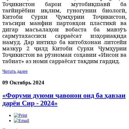
То
ҷ
икистон барои мутоби
қ
шавӣ ба
та
ғ
йирёбии и
қ
лим, гуногунии биологӣ,
Китоби Сурхи Ҷумҳурии Тоҷикистон,
таъсири манфии партовҳои пластикӣ ва
дигар масъалаҳои вобаста ба мавз
ӯ
ъ
сармутахассиси сарраёсат изҳ
ори
а
қида
намуд. Дар инти
ҳ
о ба китобхонаи литсейи
мазкур 2
ҷ
илд Китоби Сурхи Ҷум
ҳ
урии
То
ҷ
икистон ва р
ӯ
зномаи со
ҳ
авии «Инсон ва
табиат» аз номи сарраёсат та
қ
дим гардид.
Читать далее
09 Октябрь 2024
«Форуми дуюми ҷавонон оид ба ҳавзаи
дарёи Сир - 2024»