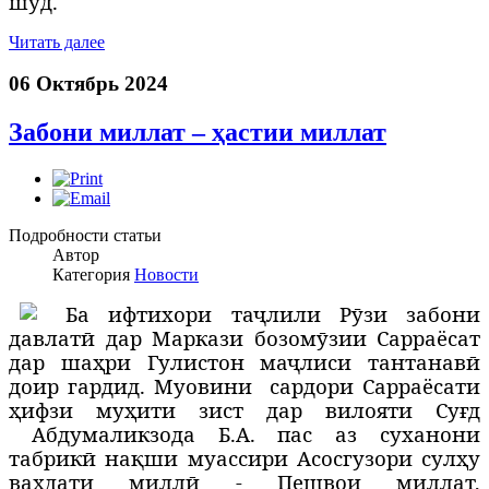
шуд.
Читать далее
06 Октябрь 2024
Забони миллат – ҳастии миллат
Подробности статьи
Автор
Категория
Новости
Б
а ифтихори таҷлили Рӯзи забони
давлатӣ дар Маркази бозомӯзии Сарраёсат
дар шаҳри Гулистон маҷлиси тантанавӣ
доир гардид. Муовини
сардори Сарраёсати
ҳифзи муҳити зист дар вилояти Суғд
Абдумаликзода Б.А. пас аз суханони
табрикӣ нақши муассири Асосгузори сулҳу
ваҳдати миллӣ - Пешвои миллат,