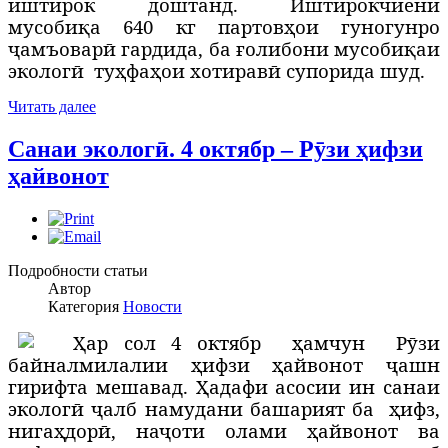
иштирок доштанд. Иштирокчиёни
мусобиқа 640 кг партовҳои гуногунро
ҷамъоварӣ гардида, ба ғолибони мусобиқаи
экологӣ
туҳфаҳои хотиравӣ супорида шуд.
Читать далее
Санаи экологӣ. 4 октябр – Рӯзи ҳифзи
ҳайвонот
Подробности статьи
Автор
Категория
Новости
Ҳ
ар сол 4 октябр
ҳамчун
Рӯзи
байналмилалии ҳифзи ҳайвонот ҷашн
гирифта мешавад. Ҳадафи асосии ин санаи
экологӣ ҷалб намудани башарият ба
ҳифз,
нигаҳдорӣ, наҷоти олами ҳайвонот ва