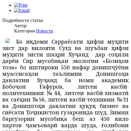
Подробности статьи
Автор
Категория
Новости
Бо иқдоми Сарраёсати ҳифзи муҳити
зист дар вилояти Суғд ва шуъбаи ҳифзи
муҳити зисти шаҳри Хуҷанд
дар соҳили
дарёи Сир мусобиқаи экологии «Бозиҳои
тоза» бо иштироки 550 нафар донишҷӯёни
муассисаҳои таълимии Донишгоҳи
давлатии Хуҷанд ба номи академик
Бобоҷон Ғафуров, литсеи касбӣ-
политехникии №44, литсеи касбӣ-хизматӣ
ва саёҳии №56, литсеи касбӣ-техникии №31
ва Донишгоҳи давлатии ҳуқуқ бизнес ва
сиёсати Тоҷикистон гузаронида шуд. Зимни
баргузории мусобиқа беш аз 450 кило
партов ҷамъоварӣ карда шуда, ғолибони