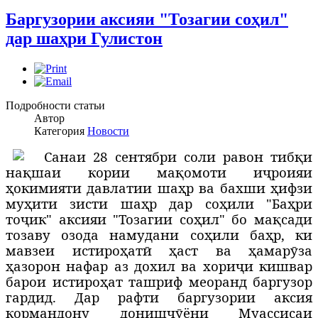
Баргузории аксияи "Тозагии соҳил"
дар шаҳри Гулистон
Подробности статьи
Автор
Категория
Новости
С
анаи 28 сентябри соли равон тибқи
нақшаи кории мақомоти иҷроияи
ҳокимияти давлатии шаҳр ва бахши ҳифзи
муҳити зисти шаҳр дар соҳили "Баҳри
тоҷик" аксияи "Тозагии соҳил" бо мақсади
тозаву озода намудани соҳили баҳр, ки
мавзеи истироҳатӣ ҳаст ва ҳамарӯза
ҳазорон нафар аз дохил ва хориҷи кишвар
барои истироҳат ташриф меоранд баргузор
гардид. Дар рафти баргузории аксия
кормандону донишҷӯёни Муассисаи