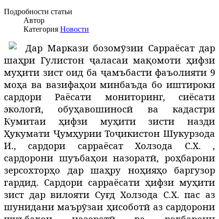
Подробности статьи
Автор
Категория
Новости
Д
ар Маркази бозомӯзии Сарраёсат дар
шаҳри Гулистон ҷаласаи мақомоти ҳифзи
муҳити зист оид ба ҷамъбасти фаъолияти 9
моҳа ва вазифаҳои минбаъда бо иштироки
сардори Раёсати мониторинг, сиёсати
экологӣ, обуҳавошиносӣ ва кадастри
Кумитаи ҳифзи муҳити зисти назди
Ҳукумати Ҷумҳурии Тоҷикистон Шукурзода
И., сардори сарраёсат Холзода С.Х. ,
сардорони шуъбаҳои назоратӣ, роҳбарони
зерсохторҳо дар шаҳру ноҳияҳо баргузор
гардид. Сардори сарраёсати ҳифзи муҳити
зист дар вилояти Суғд Холзода С.Х. пас аз
шунидани маърӯзаи ҳисоботӣ аз сардорони
шуъбаҳои назоратӣ ва роҳбарони