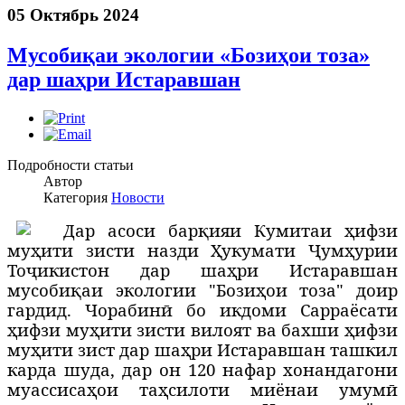
05 Октябрь 2024
Мусобиқаи экологии «Бозиҳои тоза»
дар шаҳри Истаравшан
Подробности статьи
Автор
Категория
Новости
Д
ар асоси барқияи Кумитаи ҳифзи
муҳити зисти назди Ҳукумати Ҷумҳурии
Тоҷикистон дар шаҳри Истаравшан
мусобиқаи экологии "Бозиҳои тоза" доир
гардид. Чорабинӣ бо икдоми Сарраёсати
ҳифзи муҳити зисти вилоят ва бахши ҳифзи
муҳити зист дар шаҳри Истаравшан ташкил
карда шуда, дар он 120 нафар хонандагони
муассисаҳои таҳсилоти миёнаи умумӣ