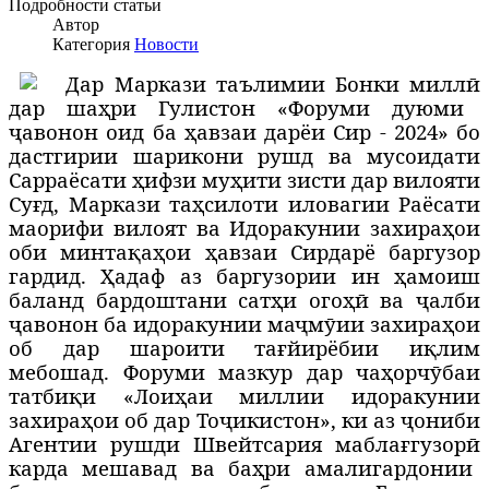
Подробности статьи
Автор
Категория
Новости
Д
ар Маркази таълимии Бонки милл
ӣ
дар ша
ҳ
ри Гулистон «Форуми дуюми
ҷ
авонон оид ба
ҳ
авзаи дарёи Сир - 2024» бо
дастгирии шарикони рушд ва мусоидати
Сарраёсати
ҳ
ифзи му
ҳ
ити зисти дар вилояти
Су
ғ
д, Маркази та
ҳ
силоти иловагии Раёсати
маорифи вилоят ва Идоракунии захира
ҳ
ои
оби минта
қ
а
ҳ
ои
ҳ
авзаи Сирдарё
баргузор
гардид. Ҳ
адаф аз баргузории ин
ҳ
амоиш
баланд бардоштани сат
ҳ
и ого
ҳӣ
ва
ҷ
алби
ҷ
авонон ба идоракунии ма
ҷ
м
ӯ
ии захира
ҳ
ои
об дар шароити та
ғ
йирёбии и
қ
лим
мебошад. Форуми мазкур дар ча
ҳ
орч
ӯ
баи
татби
қ
и «Лои
ҳ
аи миллии идоракунии
захира
ҳ
ои об дар То
ҷ
икистон», ки аз
ҷ
ониби
Агентии рушди Швейтсария мабла
ғ
гузор
ӣ
карда мешавад ва ба
ҳ
ри амалигардонии