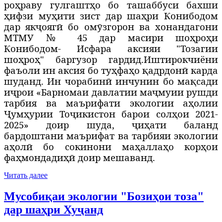
роҳраву гулгаштҳо бо ташаббуси бахши
ҳифзи муҳити зист дар шаҳри Конибодом
дар якҷоягӣ бо омӯзгорон ва хонандагони
МТМУ № 45 дар масири шоҳроҳи
Конибодом- Исфара аксияи "Тозагии
шоҳроҳ" баргузор гардид.
Иштирокчиёни
фаъоли ин аксия бо туҳфаҳо қадрдонӣ карда
шуданд. Ин чорабинӣ инчунин бо мақсади
иҷрои «Барномаи давлатии маҷмуии рушди
тарбия ва маърифати экологии аҳолии
Ҷумҳурии Тоҷикистон барои солҳои 2021-
2025» доир шуда, ҷиҳати баланд
бардоштани маърифат ва тарбияи экологии
аҳолӣ бо сокинони маҳаллаҳо корҳои
фаҳмондадиҳӣ доир мешаванд.
Читать далее
Мусобиқаи экологии "Бозиҳои тоза"
дар шаҳри Хуҷанд