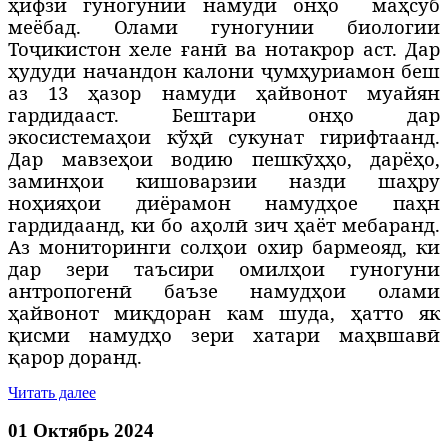
ҳифзи гуногунии намуди онҳо
маҳсуб
меёбад. Олами гуногунии биологии
Тоҷикистон хеле ғанӣ ва нотакрор аст. Дар
ҳудуди начандон калони ҷумҳуриамон беш
аз 13 ҳазор намуди ҳайвонот муайян
гардидааст. Бештари онҳо дар
экосистемаҳои кўҳӣ сукунат гирифтаанд.
Дар мавзеҳои водию пешкӯҳҳо, дарёҳо,
заминҳои кишоварзии назди шаҳру
ноҳияҳои диёрамон намудҳое паҳн
гардидаанд, ки бо аҳолӣ зич ҳаёт мебаранд.
Аз мониторинги солҳои охир бармеояд, ки
дар зери таъсири омилҳои гуногуни
антропогенӣ баъзе намудҳои олами
ҳайвонот миқдоран кам шуда, ҳатто як
қисми намудҳо зери хатари маҳвшавӣ
қарор доранд.
Читать далее
01 Октябрь 2024