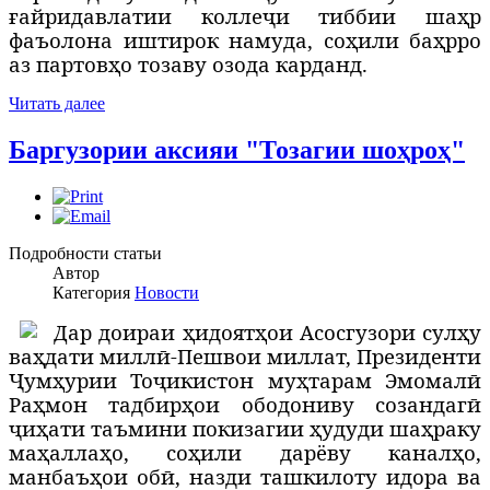
ғайридавлатии коллеҷи тиббии шаҳр
фаъолона иштирок намуда, соҳили баҳрро
аз партовҳо тозаву озода карданд.
Читать далее
Баргузории аксияи "Тозагии шоҳроҳ"
Подробности статьи
Автор
Категория
Новости
Д
ар доираи ҳидоятҳои Асосгузори сулҳу
ваҳдати миллӣ-Пешвои миллат, Президенти
Ҷумҳурии Тоҷикистон муҳтарам Эмомалӣ
Раҳмон тадбирҳои ободониву созандагӣ
ҷиҳати таъмини покизагии ҳудуди шаҳраку
маҳаллаҳо, соҳили дарёву каналҳо,
манбаъҳои обӣ, назди ташкилоту идора ва