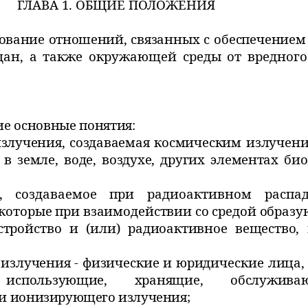
ГЛАВА 1. ОБЩИЕ ПОЛОЖЕНИЯ
рование отношений,
связанных с обеспечением
дан, а также окружающей среды от вредног
е основные понятия:
злучения, создаваемая
космическим излучен
в земле, воде, воздухе, других элементах
био
е, создаваемое при
радиоактивном распа
 которые при взаимодействии со средой образ
стройство и (или)
радиоактивное вещество,
излучения - физические
и юридические лица,
, использующие, хранящие, обслужи
ки
ионизирующего излучения;