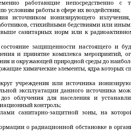
ременно работающие
непосредственно с 
по условиям работы в сфере их воздействия;
ения источником
ионизирующего излучения,
аботников, стихийными бедствиями или
иными
 выше санитарных норм или к радиоактивно
- состояние защищенности настоящего и бу
ения и принятие комплекса мероприятий,
о
ния и окружающей природной среды до наиболе
держащие химические
элементы, ядра которых 
вокруг учреждения или
источника ионизирую
альной эксплуатации данного источника мо
 доз облучения для
населения и устанавл
проводится радиационный к
делами санитарно-защитной
зоны, на котор
формации о радиационной
обстановке в орга