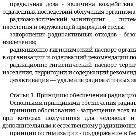
предельная доза - величина воздействи
отдаленных последствий
облучения организма 
радиоэкологический мониторинг — сист
населения и
окружающей природной среды;
захоронение радиоактивных отходов - бе
извлечения;
радиационно-гигиенический паспорт орган
в организации и
содержащий рекомендации по
радиационно-гигиенический паспорт терри
населения,
территории и содержащий рекоменд
дезактивация — удаление радиоактивных з
Статья 3. Принципы обеспечения радиаци
Основными принципами обеспечения радиа
принцип обоснования - запрещение всех в
при которых
полученная для человека 
дополнительным к естественному радиационн
принцип оптимизации - поддержание в бе