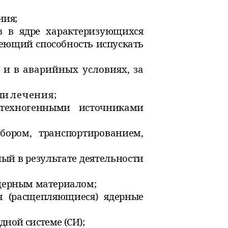
ния;
в в ядре характеризующихся
еющий способность испускать
 и в аварийных условиях, за
ли
лечения;
техногенными источниками
бором, транспортированием,
й в результате деятельности
ядерным материалом;
я (расщепляющиеся) ядерные
ной системе (СИ);