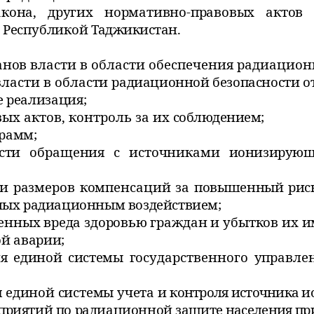
акона, других нормативно-правовых актов
 Республикой
Таджикистан.
анов власти
в области обеспечения радиацион
ласти в области
радиационной безопасности от
е реализация;
ых актов, контроль за их
соблюдением;
грамм;
ласти обращения с источниками
ионизирующ
 и размеров компенсаций за
повышенный риск
ных радиационным воздействием;
енных вреда здоровью
граждан и убытков их и
й аварии;
ия единой системы
государственного управле
 единой системы учета и
контроля источника и
оприятий по радиационной
защите населения пр