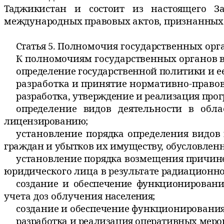
Таджикистан и состоит из
настоящего З
международных правовых актов, признанных
Статья 5.
Полномочия государственных орг
К полномочиям государственных органов в
определение государственной политики и е
разработка и принятие нормативно-правов
разработка, утверждение и реализация про
определение видов деятельности в об
лицензированию;
установление порядка определения видов
граждан и убытков их
имуществу, обусловлен
установление порядка возмещения причин
юридического лица в
результате радиационно
создание и обеспечение функционирован
учета доз облучения
населения;
создание и обеспечение функционирования
разработка и реализация оперативных мер