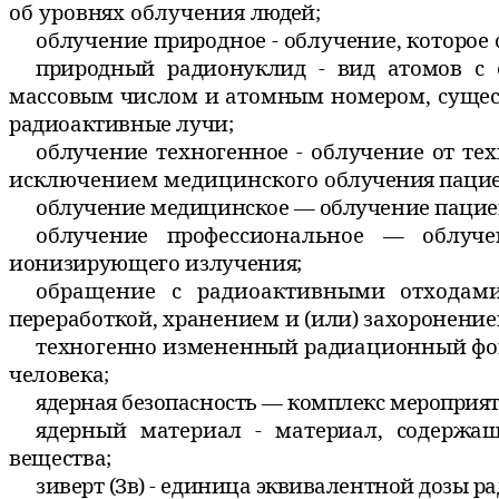
об уровнях облучения
людей;
облучение природное - облучение, которо
природный радионуклид - вид атомов с
массовым числом и
атомным номером, сущес
радиоактивные лучи;
облучение техногенное - облучение от те
исключением медицинского
облучения пацие
облучение медицинское — облучение пациен
облучение профессиональное — облуч
ионизирующего излучения;
обращение с радиоактивными отходами
переработкой, хранением и (или)
захоронение
техногенно измененный радиационный фон
человека;
ядерная безопасность — комплекс меропри
ядерный материал - материал, содерж
вещества;
зиверт (Зв) - единица эквивалентной дозы 