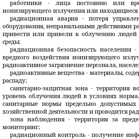
работники - лица постоянно или в
ионизирующего излучения
или находящиеся 
радиационная авария - потеря управл
оборудования,
неправильными действиями р
привести или привели к облучению
людей
среды;
радиационная безопасность населения 
вредного воздействия
ионизирующего излуч
радиоактивное загрязнение персонала,
населе
радиоактивные вещества - материалы, со
распаду;
санитарно-защитная зона - территория 
уровень облучения людей
в условиях норм
санитарные нормы предельно допустимых
хозяйственной
деятельности и 
зона наблюдения - территория за пре
мониторинг;
радиационный контроль - получение ин