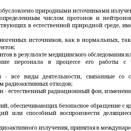
е обусловлено природными
источниками излуче
 определенным числом
протонов и нейтроно
твующих в естественной природной среде,
им
хногенных источников, как
в нормальных, так
нтов;
тов в результате
медицинского обследования и
ение персонала в процессе его
работы с 
 - все виды деятельности,
связанные со с
м радиоактивных отходов;
 - естественный
радиационный фон, измененны
ятий, обеспечивающих
безопасное обращение с 
ащий или способный
воспроизвести делящиес
радиоактивного излучения,
принятая в международ