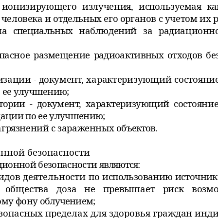
я ионизирующего излучения,
используемая к
человека и отдельных его органов с учетом их р
ема специальных
наблюдений за радиационно
зопасное размещение
радиоактивных отходов бе
изации - документ,
характеризующий состояни
 ее улучшению;
тории - документ,
характеризующий состояние
ации по ее улучшению;
агрязнений с зараженных
объектов.
онной безопасности
ционной безопасности
являются:
идов деятельности по
использованию источник
и общества доза не превышает риск воз
ому фону
облучением;
зопасных пределах для
здоровья граждан инд