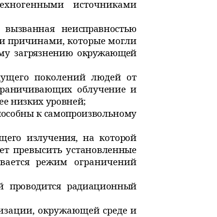
техногенными источниками
 вызванная неисправностью
 причинами, которые могли
му загрязнению
окружающей
дущего поколений людей от
граничивающих облучение и
е низких уровней;
способны к самопроизвольному
щего излучения, на которой
жет превысить
установленные
ивается режим ограничений
онтроль;
ой проводится радиационный
низации, окружающей среде и