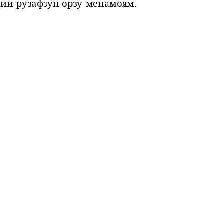
дии рӯзафзун орзу менамоям.