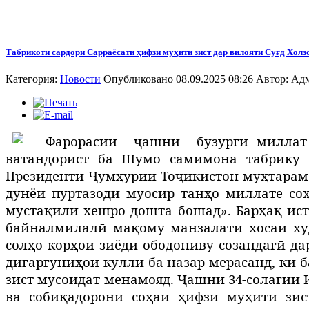
Табрикоти сардори Сарраёсати ҳифзи муҳити зист дар вилояти Суғд Холз
Категория:
Новости
Опубликовано 08.09.2025 08:26
Автор:
Адм
Ф
арорасии
ҷашни
бузурги миллат
ватандорист ба Шумо самимона табрику 
Президенти Ҷумҳурии Тоҷикистон муҳтарам 
дунёи пуртазоди муосир танҳо миллате со
мустақили хешро дошта бошад». Барҳақ ист
байналмилалӣ мақому манзалати хосаи ху
солҳо корҳои зиёди ободониву созандагӣ да
дигаргуниҳои куллӣ ба назар мерасанд, ки
зист мусоидат менамояд. Ҷашни 34-солагии
ва собиқадорони соҳаи ҳифзи муҳити зист