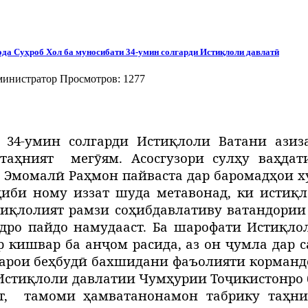
ода Суҳроб Хол ба муносибати 34-умин солгарди Истиқлоли давлатӣ
инистратор
Просмотров: 1277
 34-умин солгарди Истиқлоли Ватани азиза
таҳният
мегӯям. Асосгузори сулҳу ваҳда
Эмомалӣ Раҳмон пайваста дар баромадҳои ху
ҳиби ному иззат шуда метавонад, ки истиқл
иқлолият рамзи соҳибдавлативу ватандории 
дро пайдо намудааст. Ба шарофати Истиқло
р кишвар ба анҷом расида, аз он ҷумла дар 
 барои беҳбудӣ бахшидани фаъолияти корман
 Истиқлоли давлатии Чумҳурии Тоҷикистонро
,
тамоми ҳамватанонамон табрику таҳн