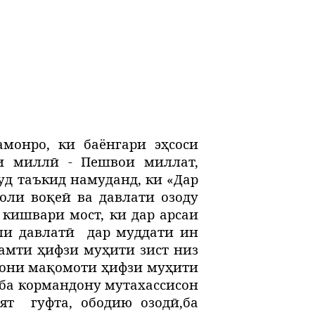
монро, ки баёнгари эҳсоси
ти миллӣ - Пешвои миллат,
д таъкид намуданд, ки «Дар
оли воқеӣ ва давлати озоду
кишвари мост, ки дар арсаи
ли давлатӣ
дар муддати ин
самти ҳифзи муҳити зист низ
дони мақомоти ҳифзи муҳити
 ба кормандону мутахассисон
ият
гуфта, ободию озодӣ,ба