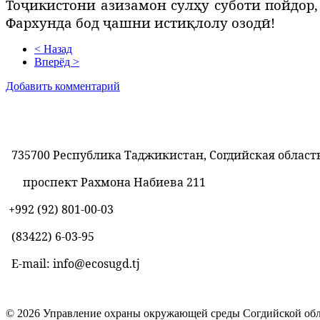
Тоҷикистони азизамон сулҳу суботи пойдор
Фархунда бод ҷашни истиқлолу озодӣ!
< Назад
Вперёд >
Добавить комментарий
735700 Республика Таджикистан, Согдийская область
проспект Рахмона Набиева 211
+992 (92) 801-00-03
(83422)
6-03-95
E-mail: info@ecosugd.tj
© 2026 Управление охраны окружающей среды Согдийской обл