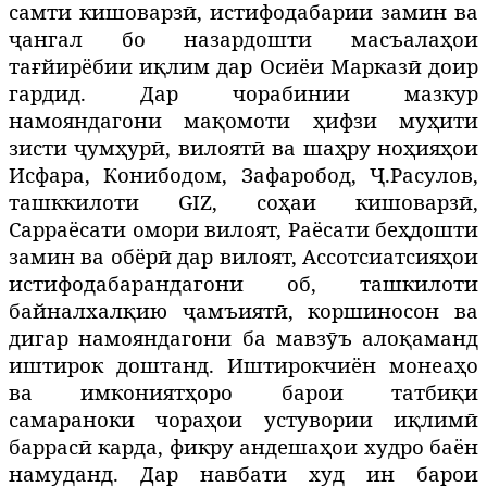
самти кишоварзӣ, истифодабарии замин ва
ҷангал бо назардошти масъалаҳои
тағйирёбии иқлим дар Осиёи Марказӣ доир
гардид. Дар чорабинии мазкур
намояндагони мақомоти ҳифзи муҳити
зисти ҷумҳур
ӣ
, вилоят
ӣ
ва шаҳру ноҳияҳои
Исфара, Конибодом, Зафаробод, Ҷ.Расулов,
ташккилоти GIZ, соҳаи кишоварз
ӣ
,
Сарраёсати омори вилоят, Раёсати беҳдошти
замин ва обёр
ӣ
дар вилоят, Ассотсиатсияҳои
истифодабарандагони об, ташкилоти
байналхалқию ҷамъият
ӣ
,
коршиносон ва
дигар намояндагони ба мавзӯъ алоқаманд
иштирок доштанд. Иштирокчиён монеаҳо
ва имкониятҳоро барои татбиқи
самараноки чораҳои устувории иқлимӣ
баррасӣ карда, фикру андешаҳои худро баён
намуданд. Дар навбати худ ин барои