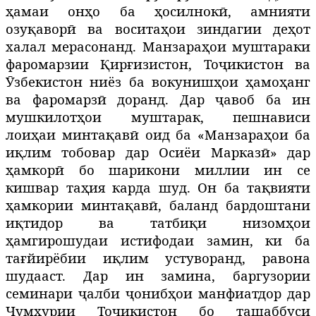
ҳамаи онҳо ба ҳосилнокӣ, амнияти
озуқаворӣ ва воситаҳои зиндагии деҳот
халал мерасонанд. Манзараҳои муштараки
фаромарзии Қирғизистон, Тоҷикистон ва
Ӯзбекистон ниёз ба вокунишҳои ҳамоҳанг
ва фаромарзӣ доранд. Дар ҷавоб ба ин
мушкилотҳои муштарак, пешнависи
лоиҳаи минтақавӣ оид ба «Манзараҳои ба
иқлим тобовар дар Осиёи Марказӣ» дар
ҳамкорӣ бо шарикони миллии ин се
кишвар таҳия карда шуд. Он ба тақвияти
ҳамкории минтақавӣ, баланд бардоштани
иқтидор ва татбиқи низомҳои
ҳамгирошудаи истифодаи замин, ки ба
тағйирёбии иқлим устуворанд, равона
шудааст. Дар ин замина, баргузории
семинари ҷалби ҷонибҳои манфиатдор дар
Ҷумҳурии Тоҷикистон бо ташаббуси