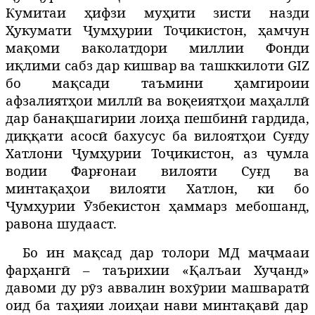
Кумитаи ҳифзи муҳити зисти назди
Ҳукумати Ҷумҳурии Тоҷикистон, ҳамчун
мақоми ваколатдори миллии Фонди
иқлими сабз дар кишвар ва ташккилоти GIZ
бо мақсади таъмини ҳамгироии
афзалиятҳои миллӣ ва воқеиятҳои маҳаллӣ
дар банақшагирии лоиҳа пешбин
ӣ
гардида,
диққати асосӣ бахусус ба вилоятҳои Суғду
Хатлони Ҷумҳурии Тоҷикистон, аз ҷумла
водии Фарғонаи вилояти Суғд ва
минтақаҳои вилояти Хатлон, ки бо
Ҷумҳурии Ӯзбекистон ҳаммарз мебошанд,
равона шудааст.
Бо ин мақсад дар
толори
МД м
аҷмааи
фарҳанг
ӣ
– таърихии «
Қ
алъаи Хуҷанд»
давоми ду р
ӯ
з аввалин
вохӯрии машварат
ӣ
оид ба таҳияи лоиҳаи нави минтақав
ӣ
дар