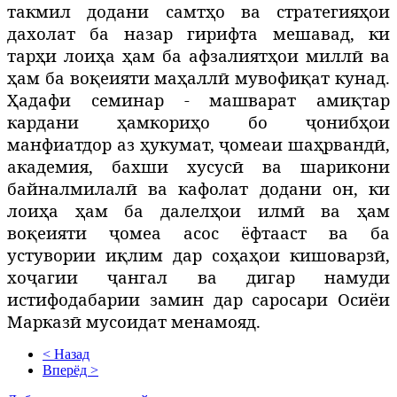
такмил додани самтҳо ва стратегияҳои
дахолат ба назар гирифта мешавад, ки
тарҳи лоиҳа ҳам ба афзалиятҳои миллӣ ва
ҳам ба воқеияти маҳаллӣ мувофиқат кунад.
Ҳадафи семинар - машварат амиқтар
кардани ҳамкориҳо бо ҷонибҳои
манфиатдор аз ҳукумат, ҷомеаи шаҳрвандӣ,
академия, бахши хусусӣ ва шарикони
байналмилалӣ ва кафолат додани он, ки
лоиҳа ҳам ба далелҳои илмӣ ва ҳам
воқеияти ҷомеа асос ёфтааст ва ба
устувории иқлим дар соҳаҳои кишоварзӣ,
хоҷагии ҷангал ва дигар намуди
истифодабарии замин дар саросари Осиёи
Марказӣ мусоидат менамояд.
< Назад
Вперёд >