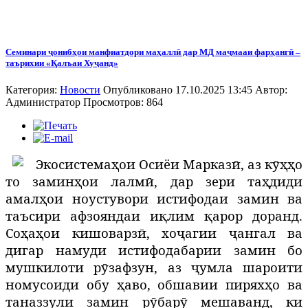
Семинари ҷонибҳои манфиатдори маҳаллӣ дар МД маҷмааи фарҳангӣ –
таърихии «Қалъаи Хуҷанд»
Категория:
Новости
Опубликовано 17.10.2025 13:45
Автор:
Администратор
Просмотров: 864
Э
косистемаҳои Осиёи Марказӣ, аз кӯҳҳо
то заминҳои лалмӣ, дар зери таҳдиди
амалҳои ноустувори истифодаи замин ва
таъсири афзояндаи иқлим қарор доранд.
Соҳаҳои кишоварзӣ, хоҷагии ҷангал ва
дигар намуди истифодабарии замин бо
мушкилоти рӯзафзун, аз ҷумла шароити
номусоиди обу ҳаво, обшавии пиряхҳо ва
таназзули замин рӯбарӯ мешаванд, ки