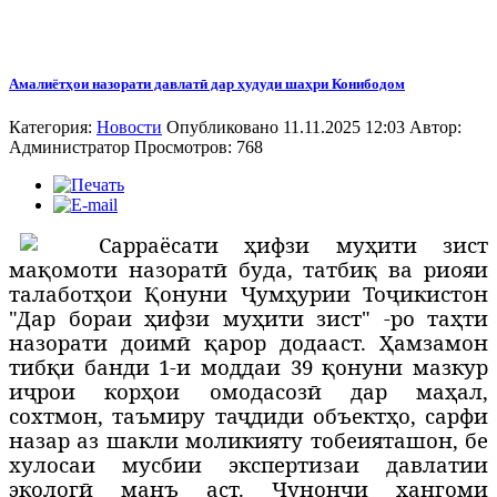
Амалиётҳои назорати давлатӣ дар ҳудуди шаҳри Конибодом
Категория:
Новости
Опубликовано 11.11.2025 12:03
Автор:
Администратор
Просмотров: 768
С
арраёсати ҳифзи муҳити зист
мақомоти назоратӣ буда, татбиқ ва риояи
талаботҳои Қонуни Ҷумҳурии Тоҷикистон
"Дар бораи ҳифзи муҳити зист" -ро таҳти
назорати доимӣ қарор додааст. Ҳамзамон
тибқи банди 1-и моддаи 39 қонуни мазкур
иҷрои корҳои омодасозӣ дар маҳал,
сохтмон, таъмиру таҷдиди объектҳо, сарфи
назар аз шакли моликияту тобеияташон, бе
хулосаи мусбии экспертизаи давлатии
экологӣ манъ аст. Чунончи ҳангоми