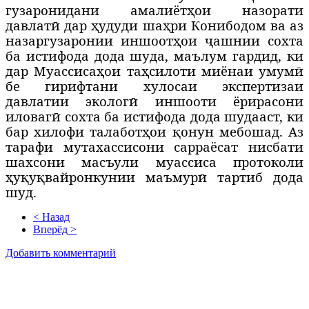
гузаронидани амалиётҳои назорати
давлатӣ дар ҳудуди шаҳри Конибодом ва аз
назаргузаронии иншоотҳои ҷашнии сохта
ба истифода дода шуда, маълум гардид, ки
дар Муассисаҳои таҳсилоти миёнаи умумӣ
бе гирифтани хулосаи экспертизаи
давлатии экологӣ иншооти ёрирасони
иловагӣ сохта ба истифода дода шудааст, ки
бар хилофи талаботҳои қонун мебошад. Аз
тарафи мутахассисони сарраёсат нисбати
шахсони масъули муассиса протоколи
ҳуқуқвайронкунии маъмурӣ тартиб дода
шуд.
< Назад
Вперёд >
Добавить комментарий