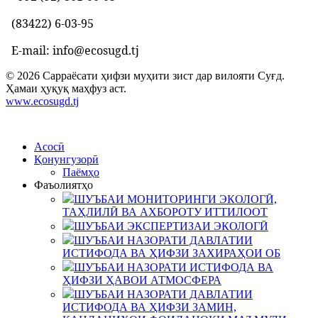
(83422) 6-03-95
E-mail: info@ecosugd.tj
© 2026 Сарраёсати ҳифзи муҳити зист дар вилояти Суғд.
Ҳамаи ҳуқуқ маҳфуз аст.
www.ecosugd.tj
Асосӣ
Қонунгузорӣ
Паёмҳо
Фаъолиятҳо
ШУЪБАИ МОНИТОРИНГИ ЭКОЛОГӢ,
ТАҲЛИЛӢ ВА АХБОРОТУ ИТТИЛООТ
ШУЪБАИ ЭКСПЕРТИЗАИ ЭКОЛОГӢ
ШУЪБАИ НАЗОРАТИ ДАВЛАТИИ
ИСТИФОДА ВА ҲИФЗИ ЗАХИРАҲОИ ОБ
ШУЪБАИ НАЗОРАТИ ИСТИФОДА ВА
ҲИФЗИ ҲАВОИ АТМОСФЕРА
ШУЪБАИ НАЗОРАТИ ДАВЛАТИИ
ИСТИФОДА ВА ҲИФЗИ ЗАМИН,