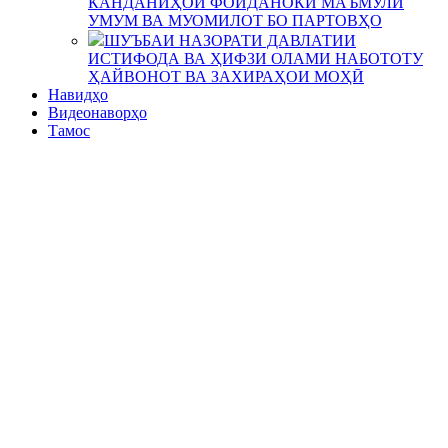
КАНДАНИҲОИ ФОИДАНОКИ МАЪМУЛИ
УМУМ ВА МУОМИЛОТ БО ПАРТОВҲО
ШУЪБАИ НАЗОРАТИ ДАВЛАТИИ
ИСТИФОДА ВА ҲИФЗИ ОЛАМИ НАБОТОТУ
ҲАЙВОНОТ ВА ЗАХИРАҲОИ МОҲӢ
Навидҳо
Видеонаворҳо
Тамос