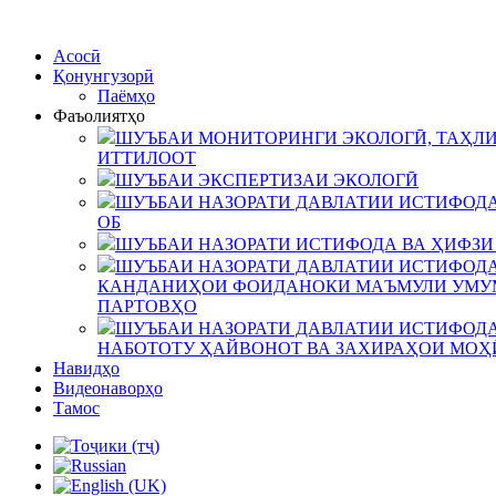
Асосӣ
Қонунгузорӣ
Паёмҳо
Фаъолиятҳо
ШУЪБАИ МОНИТОРИНГИ ЭКОЛОГӢ, ТАҲЛИ
ИТТИЛООТ
ШУЪБАИ ЭКСПЕРТИЗАИ ЭКОЛОГӢ
ШУЪБАИ НАЗОРАТИ ДАВЛАТИИ ИСТИФОДА
ОБ
ШУЪБАИ НАЗОРАТИ ИСТИФОДА ВА ҲИФЗИ
ШУЪБАИ НАЗОРАТИ ДАВЛАТИИ ИСТИФОДА
КАНДАНИҲОИ ФОИДАНОКИ МАЪМУЛИ УМУМ
ПАРТОВҲО
ШУЪБАИ НАЗОРАТИ ДАВЛАТИИ ИСТИФОДА
НАБОТОТУ ҲАЙВОНОТ ВА ЗАХИРАҲОИ МОҲ
Навидҳо
Видеонаворҳо
Тамос