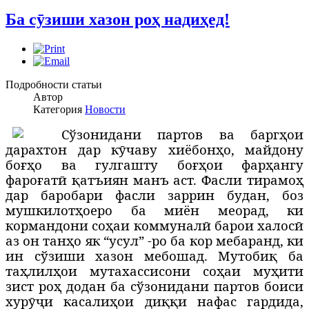
Ба сӯзиши хазон роҳ надиҳед!
Подробности статьи
Автор
Категория
Новости
С
ўзонидани партов ва баргҳои
дарахтон дар кӯчаву хиёбонҳо, майдону
боғҳо ва гулгашту боғҳои фарҳангу
фароғатӣ қатъиян манъ аст. Фасли тирамоҳ
дар баробари фасли заррин будан, боз
мушкилотҳоеро ба миён меорад, ки
кормандони соҳаи коммуналӣ барои халосӣ
аз он танҳо як “усул” -ро ба кор мебаранд, ки
ин сўзиши хазон мебошад. Мутобиқ ба
таҳлилҳои мутахассисони соҳаи муҳити
зист роҳ додан ба сўзонидани партов боиси
хурӯҷи касалиҳои диққи нафас гардида,