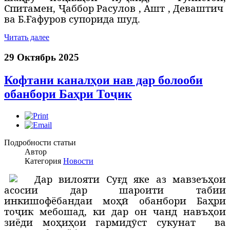
Спитамен,
Ҷ
аббор Расулов , Ашт , Деваштич
ва Б.
Ғ
афуров супорида шуд.
Читать далее
29 Октябрь 2025
Кофтани каналҳои нав дар болооби
обанбори Баҳри Тоҷик
Подробности статьи
Автор
Категория
Новости
Д
ар вилояти Суғд яке аз мавзеъҳои
асосии дар шароити табии
инкишофёбандаи моҳӣ обанбори Баҳри
тоҷик мебошад, ки дар он чанд навъҳои
зиёди моҳиҳои гармидӯст сукунат
ва