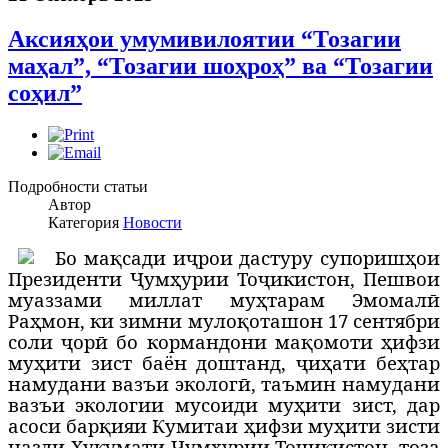
Аксияҳои умумивилоятии “Тозагии
маҳал”, “Тозагии шоҳроҳ” ва “Тозагии
соҳил”
Подробности статьи
Автор
Категория
Новости
Б
о мақсади иҷрои дастуру супоришҳои
Президенти Ҷумҳурии Тоҷикистон, Пешвои
муаззами миллат муҳтарам Эмомалӣ
Раҳмон, ки зимни мулоқоташон 17 сентябри
соли ҷорӣ бо кормандони мақомоти ҳифзи
муҳити зист баён доштанд, ҷиҳати беҳтар
намудани вазъи экологӣ, таъмин намудани
вазъи экологии мусоиди муҳити зист, дар
асоси барқияи Кумитаи ҳифзи муҳити зисти
назди Ҳукумати Ҷумҳурии Тоҷикистон, тоза