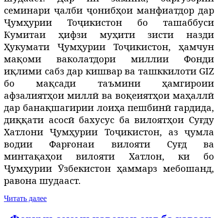
семинари ҷалби ҷонибҳои манфиатдор дар
Ҷумҳурии Тоҷикистон бо ташаббуси
Кумитаи ҳифзи муҳити зисти назди
Ҳукумати Ҷумҳурии Тоҷикистон, ҳамчун
мақоми ваколатдори миллии Фонди
иқлими сабз дар кишвар ва ташккилоти GIZ
бо мақсади таъмини ҳамгироии
афзалиятҳои миллӣ ва воқеиятҳои маҳаллӣ
дар банақшагирии лоиҳа пешбин
ӣ
гардида,
диққати асосӣ бахусус ба вилоятҳои Суғду
Хатлони Ҷумҳурии Тоҷикистон, аз ҷумла
водии Фарғонаи вилояти Суғд ва
минтақаҳои вилояти Хатлон, ки бо
Ҷумҳурии Ӯзбекистон ҳаммарз мебошанд,
равона шудааст.
Читать далее