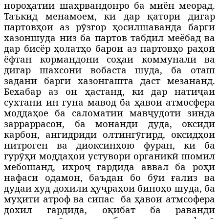
нороҳатии шаҳрвандонро ба миён меорад.
Таъкид менамоем, ки дар қатори дигар
партовҳои аз рӯзгор ҳосилшаванда барги
хазоншуда низ ба партов табдил меёбад ва
дар бисёр ҳолатҳо барои аз партовҳо раҳоӣ
ёфтан кормандони соҳаи коммуналӣ ва
дигар шахсони вобаста шуда, ба оташ
задани барги хазонгашта даст мезананд.
Бехабар аз он ҳастанд, ки дар натиҷаи
сӯхтани ин гуна мавод ба ҳавои атмосфера
моддаҳое ба саломатии мавҷудоти зинда
зарраррасон, ба монанди дуда, оксиди
карбон, ангидриди олтингӯгирд, оксидҳои
нитроген ва диоксинҳою фуран, ки ба
гурӯҳи моддаҳои устувори органикӣ шомил
мебошанд, ихроҷ гардида аввал ба роҳи
нафаси одамон, баъдан бо бӯи ғализ ва
дудаи худ дохили ҳуҷраҳои биноҳо шуда, ба
муҳити атроф ва сипас
ба ҳавои атмсофера
дохил гардида, оқибат ба раванди