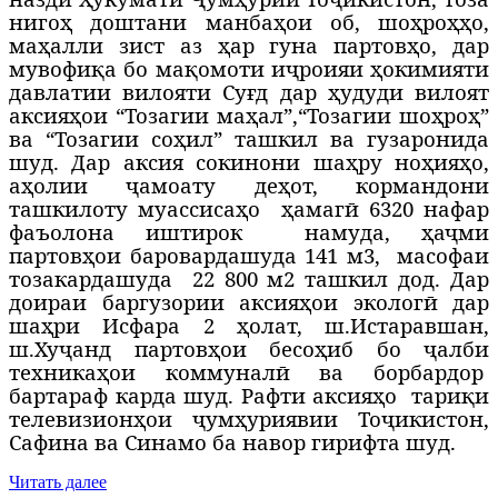
нигоҳ доштани манбаҳои об, шоҳроҳҳо,
маҳалли зист аз ҳар гуна партовҳо, дар
мувофиқа бо мақомоти иҷроияи ҳокимияти
давлатии вилояти Суғд дар ҳудуди вилоят
аксияҳои “Тозагии маҳал”,“Тозагии шоҳроҳ”
ва “Тозагии соҳил” ташкил ва гузаронида
шуд. Дар аксия сокинони шаҳру ноҳияҳо,
аҳолии ҷамоату деҳот, кормандони
ташкилоту муассисаҳо
ҳамагӣ 6320 нафар
фаъолона иштирок
намуда, ҳаҷми
партовҳои баровардашуда 141 м3,
масофаи
тозакардашуда
22 800 м2 ташкил дод. Дар
доираи баргузории аксияҳои экологӣ дар
шаҳри Исфара 2 ҳолат, ш.Истаравшан,
ш.Хуҷанд партовҳои бесоҳиб бо ҷалби
техникаҳои коммуналӣ ва борбардор
бартараф карда шуд. Рафти аксияҳо
тариқи
телевизионҳои ҷумҳуриявии Тоҷикистон,
Сафина ва Синамо ба навор гирифта шуд.
Читать далее