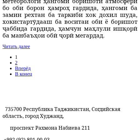
метеорологӣ ҳангоми боришоти атмосферӣ
бо оби борон ҳамроҳ гардида, ҳангоми ба
замин рехтан ба таркиби хок дохил шуда,
хокистартӯдааш ба воситаи оби ё боришот
ҷаббида гардида, ҳамчун маҳлули ишқорӣ
ба манбаъҳои обӣ ҷорӣ мегардад.
Читать далее
1
2
Вперёд
В конец
735700 Республика Таджикистан, Согдийская
область, город Худжанд,
проспект Рахмона Набиева 211
+992 (92) 801-00-03