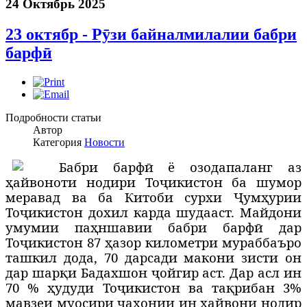
24 Октябрь 2025
23 октябр - Рӯзи байналмилалии бабри
барфӣ
Подробности статьи
Автор
Категория
Новости
Б
абри барфӣ ё озодапаланг аз
ҳайвоноти нодири Тоҷикистон ба шумор
меравад ва ба Китоби сурхи Ҷумҳурии
Тоҷикистон дохил карда шудааст. Майдони
умумии паҳншавии бабри барфӣ дар
Тоҷикистон 87 ҳазор километри мураббаъро
ташкил дода, 70 дарсади макони зисти он
дар шарқи Бадахшон ҷойгир аст. Дар асл ин
70 % ҳудуди Тоҷикистон ва тақрибан 3%
мавзеи муосири ҷаҳонии ин ҳайвони нодир