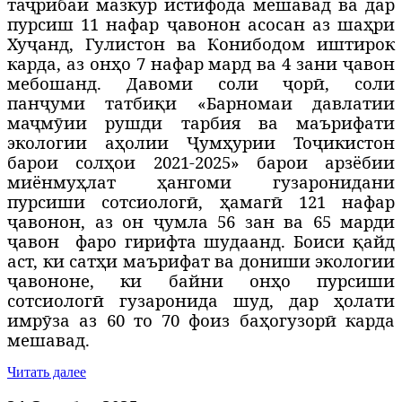
та
ҷрибаи мазкур истифода мешавад ва дар
пурсиш 11 нафар ҷавонон асосан аз шаҳри
Ху
ҷ
анд, Гулистон ва Конибодом иштирок
карда, аз онҳо 7 нафар мард ва 4 зани ҷавон
мебошанд. Давоми соли ҷор
ӣ,
соли
панҷуми татби
қ
и «Барномаи давлатии
маҷмӯии рушди тарбия ва маърифати
экологии аҳолии Ҷумҳурии Тоҷикистон
барои солҳои 2021-2025» барои арзёбии
миёнмуҳлат ҳангоми гузаронидани
пурсиши сотсиологӣ,
ҳ
амагӣ 121 нафар
ҷавонон, аз он ҷумла 56 зан ва 65 марди
ҷавон
фаро гирифта шудаанд. Боиси
қ
айд
аст, ки сатҳи маърифат ва дониши экологии
ҷавононе, ки байни онҳо пурсиши
сотсиологӣ гузаронида шуд, дар ҳолати
имрӯза аз 60 то 70 фоиз баҳогузор
ӣ карда
мешавад.
Читать далее