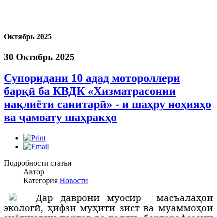
Октябрь 2025
30 Октябрь 2025
Супоридани 10 адад мотороллери
барқӣ ба КВДК «Хизматрасонии
нақлиёти санитарӣ» - и шаҳру ноҳияҳо
ва ҷамоату шаҳракҳо
Подробности статьи
Автор
Категория
Новости
Д
ар даврони муосир
масъалаҳои
экологӣ, ҳифзи муҳити зист ва муаммо
ҳ
ои