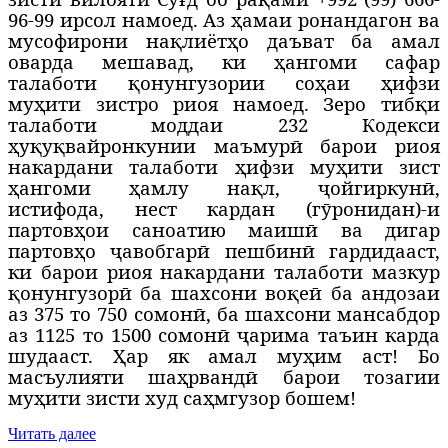
96-99 ирсол намоед. Аз ҳамаи ронандагон ва
мусофирони нақлиётҳо даъват ба амал
оварда мешавад, ки ҳангоми сафар
талаботи қонунгузории соҳаи ҳифзи
муҳити зистро риоя намоед. Зеро тибқи
талаботи моддаи 232 Кодекси
ҳуқуқвайронкунии маъмурӣ барои риоя
накардани талаботи ҳифзи муҳити зист
ҳангоми ҳамлу нақл, ҷойгиркунӣ,
истифода, нест кардан (гӯронидан)-и
партовҳои саноатию маишӣ ва дигар
партовҳо ҷавобгарӣ пешбинӣ гардидааст,
ки барои риоя накардани талаботи мазкур
қонунгузорӣ ба шахсони воқеӣ ба андозаи
аз 375 то 750 сомонӣ, ба шахсони мансабдор
аз 1125 то 1500 сомонӣ ҷарима таъин карда
шудааст. Ҳар як амал муҳим аст! Бо
масъулияти шаҳрвандӣ барои тозагии
муҳити зисти худ саҳмгузор бошем!
Читать далее