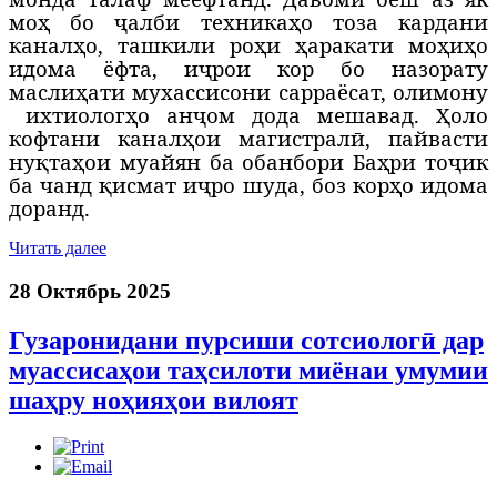
моҳ бо ҷалби техникаҳо тоза кардани
каналҳо, ташкили роҳи ҳаракати моҳиҳо
идома ёфта, иҷрои кор бо назорату
маслиҳати мухассисони сарраёсат, олимону
ихтиологҳо анҷом дода мешавад. Ҳоло
кофтани каналҳои магистралӣ, пайвасти
нуқтаҳои муайян ба обанбори Баҳри тоҷик
ба чанд қисмат иҷро шуда, боз корҳо идома
доранд.
Читать далее
28 Октябрь 2025
Гузаронидани пурсиши сотсиологӣ дар
муассисаҳои таҳсилоти миёнаи умумии
шаҳру ноҳияҳои вилоят