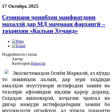
17 Октябрь 2025
Семинари ҷонибҳои манфиатдори
маҳаллӣ дар МД маҷмааи фарҳангӣ –
таърихии «Қалъаи Хуҷанд»
Подробности статьи
Автор
Категория
Новости
Э
косистемаҳои Осиёи Марказӣ, аз кӯҳҳо
то заминҳои лалмӣ, дар зери таҳдиди
амалҳои ноустувори истифодаи замин ва
таъсири афзояндаи иқлим қарор доранд.
Соҳаҳои кишоварзӣ, хоҷагии ҷангал ва
дигар намуди истифодабарии замин бо
мушкилоти рӯзафзун, аз ҷумла шароити