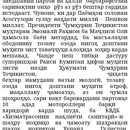
зиёдшавии партов ва
ҳ
алли
бартарафсозии
сарива
қ
тии он
ҳ
о
рўз аз рўз бештар гардида
истодааст. Чуноне, ки дар Паём
ҳ
ои солонаи
Асосгузори сулҳу ваҳдати миллӣ - Пешвои
миллат, Президенти Ҷумҳурии Тоҷикистон
муҳтарам Эмомалӣ Раҳмон ба Маҷлиси Олӣ
ҳамасола баён мегардад, ба масъала
ҳ
ои
ободониву тозаву озода ниго
ҳ
доштани
му
ҳ
ити зист тава
ҷҷ
у
ҳ
и ало
ҳ
ида зо
ҳ
ир карда
мешавад.
Чанде пеш тибқи дастуру
супоришҳои Раиси Кумитаи ҳифзи муҳити
зисти назди Ҳукумати Ҷумҳурии
Тоҷикистон, ҷи
ҳ
ати
бе
ҳ
тар
намудани
вазъи
эколог
ӣ
, тозаву
озода ниго
ҳ
дошт
ани му
ҳ
ити
атроф,
маҳаллаву ҷамоатҳо, аз он
ҷ
ум
ла
шо
ҳ
ро
ҳҳ
о
,
сари
ва
қ
т
баровардани
партов
ҳ
о
10
адад
мотороллери
бар
қӣ
харидор
ӣ
карда
шуда
,
ба
КВДК
«Хизматрасонии на
қ
лиёти
санитар
ӣ
»-и
ша
ҳ
ру
но
ҳ
ия
ҳ
о ва ҷамоату шаҳракҳои
шаҳру ноҳияҳои
Ху
ҷ
анд,
Гулистон
,