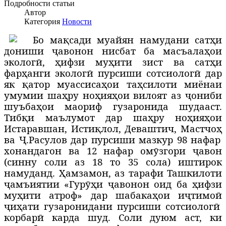
Подробности статьи
Автор
Категория
Новости
Б
о ма
қ
сади муайян намудани сат
ҳ
и
дониши ҷавонон нисбат ба масъала
ҳ
ои
эколог
ӣ
,
ҳ
ифзи му
ҳ
ити зист ва сат
ҳ
и
фар
ҳ
анги эколог
ӣ
пурсиши сотсиолог
ӣ
дар
як
қ
атор муассиса
ҳ
ои та
ҳ
силоти миёнаи
умумии ша
ҳ
ру но
ҳ
ия
ҳ
ои вилоят аз ҷониби
шуъба
ҳ
ои маориф гузаронида шудааст.
Тиб
қ
и маълумот дар ша
ҳ
ру но
ҳ
ия
ҳ
ои
Истаравшан, Исти
қ
лол, Деваштич, Мастчо
ҳ
ва
Ҷ
.Расулов дар пурсиши мазкур 98 нафар
хонандагон ва 12 нафар ом
ӯ
згори ҷавон
(синну соли аз 18 то 35 сола) иштирок
намуданд.
Ҳамзамон,
аз тарафи Ташкилоти
ҷамъиятии «Гурӯҳи ҷавонон оид ба ҳифзи
муҳити атроф» дар шабакаҳои иҷтимоӣ
ҷ
иҳати гузаронидани пурсиши сотсиологӣ
корбарӣ карда шуд. С
оли дуюм аст, ки