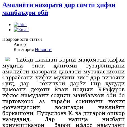
Амалиёти назоратӣ дар самти ҳифзи
манбаъҳои обӣ
Подробности статьи
Автор
Категория
Новости
Т
ибқи нақшаи кории мақомоти ҳифзи
муҳити зист, ҳангоми гузаронидани
амалиёти назорати давлатӣ мутахассисони
Сарраёсати ҳифзи муҳити зист дар вилояти
Суғд, дар
соҳилҳои дарёи Сир ҳудуди
ҷамоати деҳоти Ёваи ноҳияи Б.Ғафуров
ифлос намудани соҳили манбаъҳои обӣ бо
партовҳоро аз тарафи сокинони ноҳия
-ронандагони воситаҳои нақлиёти
боркашонӣ
Нуруллоев К. ва дигарон ошкор
намуданд. Дар натиҷа нисбати
конуншиканон
барои ифлос намудани