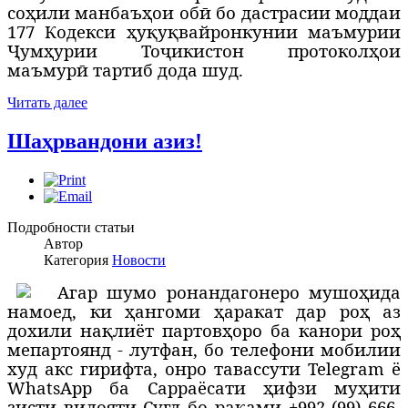
соҳили манбаъҳои обӣ бо дастрасии моддаи
177 Кодекси ҳуқуқвайронкунии маъмурии
Ҷумҳурии Тоҷикистон протоколҳои
маъмурӣ тартиб дода шуд.
Читать далее
Шаҳрвандони азиз!
Подробности статьи
Автор
Категория
Новости
А
гар шумо ронандагонеро мушоҳида
намоед, ки ҳангоми ҳаракат дар роҳ аз
дохили нақлиёт партовҳоро ба канори роҳ
мепартоянд - лутфан, бо телефони мобилии
худ акс гирифта, онро тавассути Telegram ё
WhatsApp ба Сарраёсати ҳифзи муҳити
зисти вилояти Суғд бо рақами +992 (99) 666-