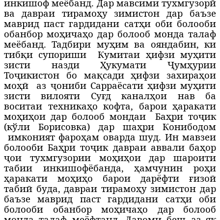
инкишоф меёбанд. Дар мавсими тухмгузорӣ
ва давраи тирамоҳу зимистон дар баъзе
маврид паст гардидани сатҳи оби болооби
обанбор моҳичаҳо дар болооб монда талаф
меёбанд. Тадбири муҳим ва ояндабин, ки
тибқи супориши
Кумитаи ҳифзи муҳити
зисти назди Ҳукумати Ҷумҳурии
Тоҷикистон бо мақсади ҳифзи захираҳои
моҳӣ
аз ҷониби Сарраёсати ҳифзи муҳити
зисти вилояти Суғд каналҳои нав ба
воситаи техникаҳо кофта, барои ҳаракати
моҳиҳои дар болооб мондаи
Баҳри тоҷик
(кўли Борисовка) дар шаҳри Конибодом
имконият фароҳам оварда шуд. Ин мавзеи
болооби Баҳри тоҷик давраи аввали баҳор
ҷои тухмгузории моҳиҳои дар шароити
табии инкишофёбанда, ҳамчунин роҳи
ҳаракати моҳиҳо барои дарёфти ғизоӣ
табиӣ буда, давраи тирамоҳу зимистон дар
баъзе маврид паст гардидани сатҳи оби
болооби обанбор моҳичаҳо дар болооб
монда талаф меёфтанд. Давоми беш аз як