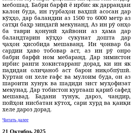
мебошад. Бабри барфӣ ё ирбис як даррандаи
калон буда, ин гурбаҳои ваҳшӣ асосан дар
кӯҳҳо, дар баландии аз 1500 то 6000 метр аз
сатҳи баҳр зиндагӣ мекунанд. Аз ин рӯ онҳо
ба таври қонунӣ ҳайвони аз ҳама дар
баландтарин кӯҳҳо сукунат дошта дар
ҷаҳон ҳисобида мешаванд. Ин ҷонвар ба
сардии ҳаво тобовар аст, аз ин рӯ онро
бабри барфӣ ном мебаранд. Дар зимистон
ирбис ранги хокистарранг дорад, ки ин як
падидаи олиҷаноб аст барои ниқобпӯшӣ.
Куртаи он хеле ғафс ва мулоим буда, он аз
шароити хунук ва шадиди зист муҳофизат
мекунад. Дар тобистон куртааш қариб сафед
мешавад. Бадани тунук, дароз, чандир,
пойҳои нисбатан кӯтоҳ, сари хурд ва қаиқи
хеле дароз дорад.
Читать далее
21 Октябрь 2025