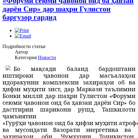
«Форуми сеюми ҷавонон оид ба ҳавзаи
дарёи Сир» дар шаҳри Гулистон
баргузор гардид
Подробности статьи
Автор
Категория
Новости
Б
о ма
қ
сади баланд бардоштани
иштироки ҷавонон дар масъала
ҳ
ои
идоракунии комплексии захира
ҳ
ои об ва
ҳ
ифзи му
ҳ
ити зист, дар Маркази таълимии
Бонки милл
ӣ
дар ша
ҳ
ри Гулистон «Форуми
сеюми
ҷ
авонон оид ба
ҳ
авзаи дарёи Сир» бо
дастгирии шарикони рушд,
Ташкилоти
ҷ
амъиятии
«Гур
ӯҳ
и
ҷ
авонон
оид
ба
ҳ
ифзи
му
ҳ
ити
атроф
ва мусоидати Вазорати энергетика ва
захира
ҳ
ои оби Ҷумҳурии Тоҷикистон,