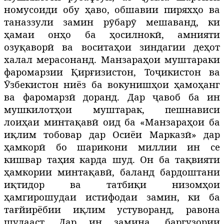
номусоиди обу ҳаво, обшавии пиряхҳо ва
таназзули замин рӯбарӯ мешаванд, ки
ҳамаи онҳо ба ҳосилнокӣ, амнияти
озуқаворӣ ва воситаҳои зиндагии деҳот
халал мерасонанд. Манзараҳои муштараки
фаромарзии Қирғизистон, Тоҷикистон ва
Ӯзбекистон ниёз ба вокунишҳои ҳамоҳанг
ва фаромарзӣ доранд. Дар ҷавоб ба ин
мушкилотҳои муштарак, пешнависи
лоиҳаи минтақавӣ оид ба «Манзараҳои ба
иқлим тобовар дар Осиёи Марказӣ» дар
ҳамкорӣ бо шарикони миллии ин се
кишвар таҳия карда шуд. Он ба тақвияти
ҳамкории минтақавӣ, баланд бардоштани
иқтидор ва татбиқи низомҳои
ҳамгирошудаи истифодаи замин, ки ба
тағйирёбии иқлим устуворанд, равона
шудааст. Дар ин замина, баргузории