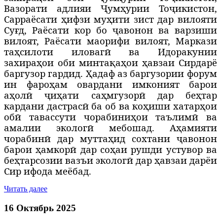
Вазорати адлияи Ҷумҳурии Тоҷикистон,
Сарраёсати
ҳ
ифзи му
ҳ
ити зист дар вилояти
Су
ғ
д, Раёсати кор бо ҷавонон ва варзиши
вилоят, Раёсати маорифи вилоят, Маркази
та
ҳ
силоти иловаг
ӣ
ва Идоракунии
захира
ҳ
ои оби минта
қ
а
ҳ
ои
ҳ
авзаи Сирдарё
баргузор гардид. Ҳ
адаф аз баргузории форум
ин фаро
ҳ
ам овардани имконият барои
а
ҳ
ол
ӣ
ҷи
ҳ
ати са
ҳ
мгузор
ӣ
дар бе
ҳ
тар
кардани дастрас
ӣ
ба об ва ко
ҳ
иши хатар
ҳ
ои
об
ӣ
тавассути чорабини
ҳ
ои таълим
ӣ
ва
амалии эколог
ӣ
мебошад. А
ҳ
амияти
чорабин
ӣ
дар мутта
ҳ
ид сохтани ҷавонон
барои
ҳ
амкор
ӣ
дар со
ҳ
аи рушди устувор ва
бе
ҳ
тарсозии вазъи эколог
ӣ
дар
ҳ
авзаи дарёи
Сир ифода меёбад.
Читать далее
16 Октябрь 2025