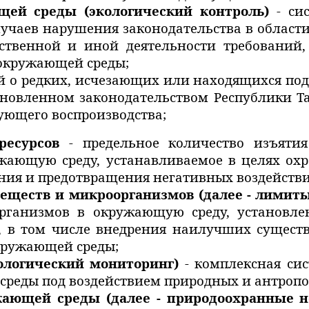
щей среды (экологический контроль)
- сис
лучаев нарушения законодательства в облас
ственной и иной деятельности требований
окружающей среды;
й о редких, исчезающих или находящихся под
новленном законодательством Республики Та
ующего воспроизводства;
 ресурсов
- предельное количество изъяти
ужающую среду, устанавливаемое в целях ох
ния и предотвращения негативных воздействи
еществ и микроорганизмов (далее - лимит
рганизмов в окружающую среду, установле
 в том числе внедрения наилучших сущест
кружающей среды;
ологический мониторинг)
- комплексная си
среды под воздействием природных и антропо
жающей среды (далее - природоохранные 