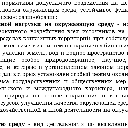
нормативы допустимого воздействия на не
человека окружающая среда, устойчивое фун
ческое разнообразие;
енной нагрузки на окружающую среду
- н
вокупного воздействия всех источников н
ределах конкретных территорий, при соблюд
экологических систем и сохраняется биологич
 участки земель, вод и водное пространство 
ие особое природоохранное, научное, к
е, и которые в установленном законом по
и для которых установлен особый режим охран
ма государственных и общественных мер п
тельского и международного характера, н
и природы на основе сохранения и восста
сурсов, улучшения качества окружающей сре
 хозяйственной и иной деятельности на окр
ую среду
- вид деятельности по выявлению