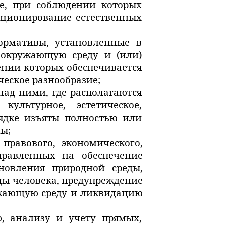
е, при соблюдении которых
кционирование естественных
ормативы, установленные в
а окружающую среду и (или)
ении которых обеспечивается
еское разнообразие;
над ними, где располагаются
ультурное, эстетическое,
рядке изъяты полностью или
ы;
равового, экономического,
аправленных на обеспечение
новления природной среды,
ды человека, предупреждение
ужающую среду и ликвидацию
, анализу и учету прямых,