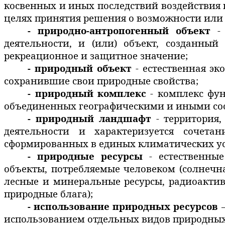
косвенных и иных последствий воздействия
целях принятия решения о возможности или
- природно-антропогенный объект
- 
деятельности, и (или) объект, созданн
рекреационное и защитное значение;
- природный объект
- естественная эк
сохранившие свои природные свойства;
- природный комплекс
- комплекс фун
объединенных географическими и иными со
- природный ландшафт
- территория,
деятельности и характеризуется сочета
сформированных в единых климатических ус
- природные ресурсы
- естественные
объекты, потребляемые человеком (солнечна
лесные и минеральные ресурсы, радиоакти
природные блага);
- использование природных ресурсов
–
использованием отдельных видов природных 