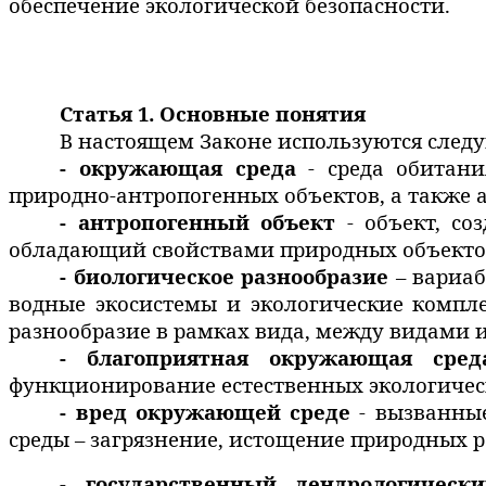
обеспечение экологической безопасности.
Статья 1. Основные понятия
В настоящем Законе используются след
- окружающая среда
- среда обитани
природно-антропогенных объектов, а также 
- антропогенный объект
- объект, со
обладающий свойствами природных объекто
- биологическое разнообразие
–
вариаб
водные экосистемы и экологические компл
разнообразие в рамках вида, между видами и
- благоприятная окружающая сред
функционирование естественных экологичес
- вред окружающей среде
- вызванные
среды – загрязнение, истощение природных р
- государственный дендрологическ