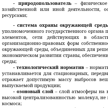
- природопользователь
– физическое
хозяйственной или иной деятельности, 
ресурсами;
- система охраны окружающей сред
уполномоченного государственного органа 
элементов, сети действующих в облас
организационно-правовых форм собственно
окружающей среды, объединенных для решен
экономическом развитии страны, обеспечен
среды;
- технологический норматив
– нормат
устанавливается для стационарных, перед
отражает допустимую массу выбросов ве
выпускаемой продукции;
- озоновый слой
– слой атмосферы на вы
высокой централизованностью
молекул, не
космоса;