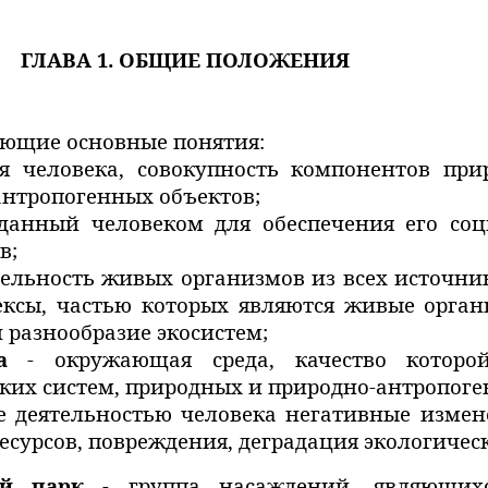
ГЛАВА 1. ОБЩИЕ ПОЛОЖЕНИЯ
ующие основные понятия:
я человека, совокупность компонентов при
антропогенных объектов;
зданный человеком для обеспечения его со
в;
ельность живых организмов из всех источник
ексы, частью которых являются живые орган
 разнообразие экосистем;
а
- окружающая среда, качество которой
ких систем, природных и природно-антропоге
 деятельностью человека негативные изме
есурсов, повреждения, деградация экологичес
ий парк
- группа насаждений, являющихс