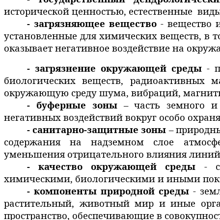
исторической ценностью, естественные
виды
- загрязняющее вещество
- вещество 
установленные для химических веществ, в 
оказывает негативное воздействие на окруж
- загрязнение окружающей среды
- п
биологических веществ, радиоактивных м
окружающую среду шума, вибраций, магнитн
- буферные зоны
– часть земного и 
негативных воздействий вокруг особо охран
- санитарно-защитные
зоны
– природны
содержания на надземном слое атмосфе
уменьшения отрицательного влияния линий 
- качество окружающей среды
- со
химическими, биологическими и иными пока
- компоненты природной среды
- зем
растительный, животный мир и иные орга
пространство, обеспечивающие в совокупнос