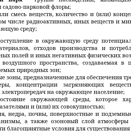
 садово-парковой флоры;
или смесь веществ, количество и (или) конц
том числе радиоактивных, иных веществ и м
ающую среду;
оступление в окружающую среду потенциа
атериалов, отходов производства и потреб
ых полей и иных негативных физических воз
воздушного пространства, создаваемая в
яемых природных зон;
е зоны, предназначенные для обеспечения т
ры, концентрации загрязняющих веществ
электропередач на окружающее население;
стояние окружающей среды, которое хара
зателями и (или) их совокупностью;
ля, недра, почвы, поверхностные и подземны
низмы, а также озоновый слой атмосферы 
ти благоприятные условия для существования