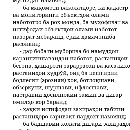
мусоидат намоянд;
- ба мақомоти ваколатдоре, ки кадастр
ва мониторинги объектҳои олами
набототро ба роҳ монда, ба муҳофизат ва
истифодаи объектҳои олами наботот
назорат мебаранд, ёрии ҳамаҷониба
расонанд;
- дар бобати мубориза бо намудҳои
карантиншавандаи наботот, растаниҳои
бегона, ҳашароти зараррасон ва касалиҳ
растаниҳои худрӯй, оид ба пешгирии
бодлесии (эрозияи) хок, ботлоқшавӣ,
обзеркунӣ, шӯршавӣ, ифлосшавӣ,
пастравии ҳосилнокии замин ва дигар
омилҳо кор баранд;
- ҳаққи истифодаи захираҳои табиии
растаниҳоро саривақт пардохт намоянд;
- ба бадшавии ҳолати дигари захираҳо