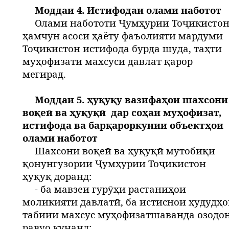
Моддаи 4. Истифодаи олами наботот
Олами набототи Ҷумҳурии Тоҷикисто
ҳамчун асоси ҳаёту фаъолияти мардуми
Тоҷикистон истифода бурда шуда, таҳти
муҳофизати махсуси давлат қарор
мегирад.
Моддаи 5. ҳуқуқу вазифаҳои шахсони
воқеӣ ва ҳуқуқӣ
дар соҳаи муҳофизат,
истифода ва барқароркунии объектҳои
олами наботот
Шахсони воқеӣ ва ҳуқуқӣ мутобиқи
қонунгузории Ҷумҳурии Тоҷикистон
ҳуқуқ доранд:
- ба мавзеи гурӯҳи растаниҳои
моликияти давлатӣ, ба истиснои ҳудудҳ
табиии махсус муҳофизатшаванда озодо
равуо кунанд;