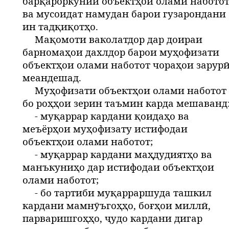
барқароркунии объектҳои олами набото
ва мусоидат намудан барои гузарондани
ин тадқиқотҳо.
Мақомоти ваколатдор дар доираи
барномаҳои дахлдор барои муҳофизати
объектҳои олами наботот чораҳои зарур
меандешад.
Муҳофизати объектҳои олами наботот
бо роҳҳои зерин таъмин карда мешаванд
- муқаррар кардани қоидаҳо ва
меъёрҳои муҳофизату истифодаи
объектҳои олами наботот;
- муқаррар кардани маҳдудиятҳо ва
манъкуниҳо дар истифодаи объектҳои
олами наботот;
- бо тартиби муқарраршуда ташкил
кардани мамнӯъгоҳҳо, боғҳои миллӣ,
парваришгоҳҳо, ҷудо кардани дигар