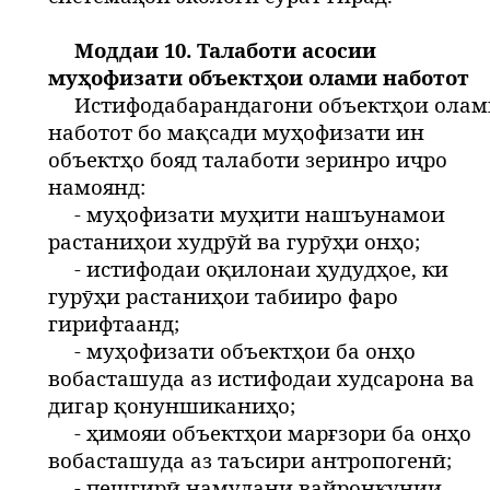
Моддаи 10. Талаботи асосии
муҳофизати объектҳои олами наботот
Истифодабарандагони объектҳои олам
наботот бо мақсади муҳофизати ин
объектҳо бояд талаботи зеринро иҷро
намоянд:
- муҳофизати муҳити нашъунамои
растаниҳои худрӯй ва гурӯҳи онҳо;
- истифодаи оқилонаи ҳудудҳое, ки
гурӯҳи растаниҳои табииро фаро
гирифтаанд;
- муҳофизати объектҳои ба онҳо
вобасташуда аз истифодаи худсарона ва
дигар қонуншиканиҳо;
- ҳимояи объектҳои марғзори ба онҳо
вобасташуда аз таъсири антропогенӣ;
- пешгирӣ намудани вайронкунии