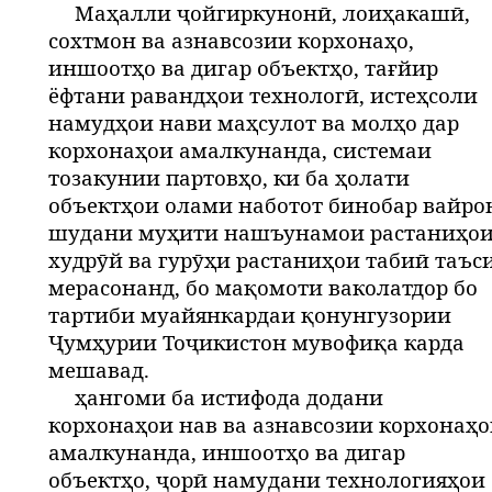
Маҳалли ҷойгиркунонӣ, лоиҳакашӣ,
сохтмон ва азнавсозии корхонаҳо,
иншоотҳо ва дигар объектҳо, тағйир
ёфтани равандҳои технологӣ, истеҳсоли
намудҳои нави маҳсулот ва молҳо дар
корхонаҳои амалкунанда, системаи
тозакунии партовҳо, ки ба ҳолати
объектҳои олами наботот бинобар вайро
шудани муҳити нашъунамои растаниҳо
худрӯй ва гурӯҳи растаниҳои табиӣ таъс
мерасонанд, бо мақомоти ваколатдор бо
тартиби муайянкардаи қонунгузории
Ҷумҳурии Тоҷикистон мувофиқа карда
мешавад.
ҳангоми ба истифода додани
корхонаҳои нав ва азнавсозии корхонаҳ
амалкунанда, иншоотҳо ва дигар
объектҳо, ҷорӣ намудани технологияҳои