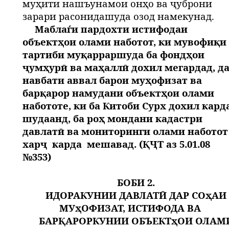
муҳити нашъунамои онҳо ва ҷуброни
зарари расонидашуда озод намекунад.
Маблаѓи пардохти истифодаи
объектҳои олами наботот, ки мувофиқи
тартиби муқарраршуда ба фондҳои
ҷумҳурӣ ва маҳаллӣ дохил мегардад, д
навбати аввал барои муҳофизат ва
барқарор намудани объектҳои олами
набототе, ки ба Китоби Сурх дохил кард
шудаанд, ба роҳ мондани кадастри
давлатӣ ва мониторинги олами наботот
харҷ
карда
мешавад. (ҚҶТ аз 5.01.08
№353)
БОБИ 2.
ИДОРАКУНИИ ДАВЛАТӢ ДАР СОҳАИ
МУҳОФИЗАТ, ИСТИФОДА ВА
БАРҚАРОРКУНИИ ОБЪЕКТҳОИ ОЛАМ