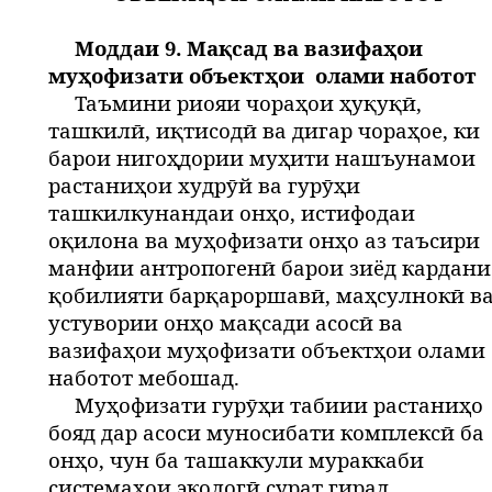
Моддаи 9. Мақсад ва вазифаҳои
муҳофизати объектҳои
олами наботот
Таъмини риояи чораҳои ҳуқуқӣ,
ташкилӣ, иқтисодӣ ва дигар чораҳое, ки
барои нигоҳдории муҳити нашъунамои
растаниҳои худрӯй ва гурӯҳи
ташкилкунандаи онҳо, истифодаи
оқилона ва муҳофизати онҳо аз таъсири
манфии антропогенӣ барои зиёд кардани
қобилияти барқароршавӣ, маҳсулнокӣ в
устувории онҳо мақсади асосӣ ва
вазифаҳои муҳофизати объектҳои олами
наботот мебошад.
Муҳофизати гурӯҳи табиии растаниҳо
бояд дар асоси муносибати комплексӣ ба
онҳо, чун ба ташаккули мураккаби
системаҳои экологӣ сурат гирад.