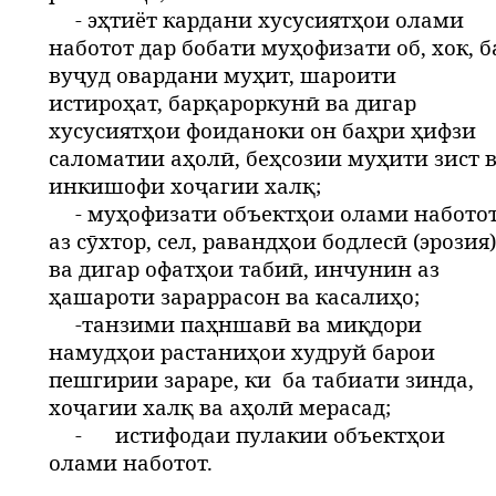
- эҳтиёт кардани хусусиятҳои олами
наботот дар бобати муҳофизати об, хок, б
вуҷуд овардани муҳит, шароити
истироҳат, барқароркунӣ ва дигар
хусусиятҳои фоиданоки он баҳри ҳифзи
саломатии аҳолӣ, беҳсозии муҳити зист 
инкишофи хоҷагии халқ;
- муҳофизати объектҳои олами набото
аз сӯхтор, сел, равандҳои бодлесӣ (эрозия)
ва дигар офатҳои табиӣ, инчунин аз
ҳашароти зараррасон ва касалиҳо;
-танзими паҳншавӣ ва миқдори
намудҳои растаниҳои худруй барои
пешгирии зараре, ки
ба табиати зинда,
хоҷагии халқ ва аҳолӣ мерасад;
-
истифодаи пулакии объектҳои
олами наботот.