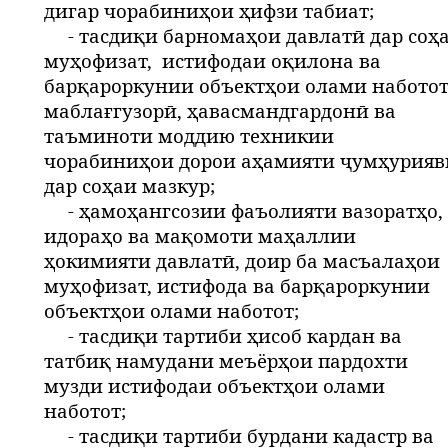
дигар чорабиниҳои ҳифзи табиат;
- тасдиқи барномаҳои давлатӣ дар соҳ
муҳофизат,
истифодаи оқилона ва
барқароркунии объектҳои олами наботот
маблағгузорӣ, ҳавасмандгардонӣ ва
таъминоти моддию техникии
чорабиниҳои дорои аҳамияти ҷумҳурияв
дар соҳаи мазкур;
- ҳамоҳангсозии фаъолияти вазоратҳо,
идораҳо ва мақомоти маҳаллии
ҳокимияти давлатӣ, доир ба масъалаҳои
муҳофизат, истифода ва барқароркунии
объектҳои олами наботот;
- тасдиқи тартиби ҳисоб кардан ва
татбиқ намудани меъёрҳои пардохти
музди истифодаи объектҳои олами
наботот;
- тасдиқи тартиби бурдани кадастр ва