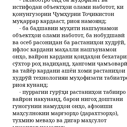
истифодаи объектҳои олами наботот, ки
қонунгузории Ҷумҳурии Тоҷикистон
муқаррар кардааст, риоя намоянд;
- ба бадшавии муҳити нашъунамои
объектҳои олами наботот, ба нобудшавӣ
ва осеб расонидан ба растаниҳои худрӯй,
ифлос кардани маҳалли нашъунамои
онҳо, вайрон кардани қоидаҳои бехатар
сӯхтор роҳ надиҳанд, ҳангоми ҷамъовар
ва тайёр кардани ашёи хоми растаниҳои
худрӯй технологияи муҳофизати табиатр
риоя кунанд;
- пуррагии гурӯҳи растаниҳои табииро
вайрон накунанд, барои нигоҳ доштани
гуногунии намудҳои онҳо, афзоиши
маҳсулнокии марғзорҳо (дарахтзорҳо),
тухмию меваҳо ва дигар маҳсулот