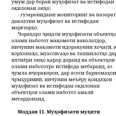
умум дар бораи муҳофизат ва истифодаи
оқилонаи онҳо;
- гузаронидани мониторинг ва назора
давлатии муҳофизат ва истифодаи
марғзорҳо.
Чораҳоро ҷиҳати муҳофизати объектҳ
олами наботот мақомоти ваколатдор,
инчунин мақомоти идоракунии хоҷагӣ, 
корхонаҳо, муассисаҳо ва ташкилотҳо да
ихтиёри онҳо қарор доранд ва объектҳои
олами набототро истифода мебаранд, аз
ҷумла иҷоракорон, дар асоси барномаҳо
ҷумҳуриявӣ, инчунин меъёру қоидаҳои
муҳофизат ва истифодаи оқилонаи
объектҳои олами наботот амалӣ
мегардонанд.
Моддаи 11. Муҳофизати муҳити