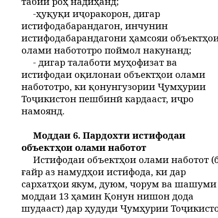
табиӣ роҳ надиҳанд;
-ҳуқуқи иҷоракорон, дигар
истифодабарандагон, инчунин
истифодабарандагони ҳамсояи объектҳо
олами набототро поймол накунанд;
- дигар талаботи муҳофизат ва
истифодаи оқилонаи объектҳои олами
набототро, ки қонунгузории Ҷумҳурии
Тоҷикистон пешбинӣ кардааст, иҷро
намоянд.
Моддаи 6. Пардохти истифодаи
объектҳои олами наботот
Истифодаи объектҳои олами наботот (
ғайр аз намудҳои истифода, ки дар
сархатҳои якум, дуюм, чорум ва шашуми
моддаи 13 ҳамин Қонун нишон дода
шудааст) дар ҳудуди Ҷумҳурии Тоҷикист