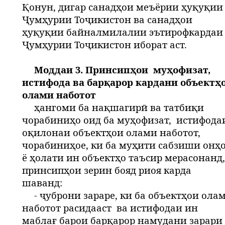
Қонун, дигар санадҳои меъёрии ҳуқуқии
Ҷумҳурии Тоҷикистон ва санадҳои
ҳуқуқии байналмилалии эътирофкардаи
Ҷумҳурии Тоҷикистон иборат аст.
Моддаи 3. Принсипҳои
муҳофизат,
истифода ва барқарор кардани объектҳ
олами наботот
ҳангоми ба нақшагирӣ ва татбиқи
чорабиниҳо оид ба муҳофизат,
истифода
оқилонаи объектҳои олами наботот,
чорабиниҳое, ки ба муҳити сабзиши онҳ
ё ҳолати ин объектҳо таъсир мерасонанд,
принсипҳои зерин бояд риоя карда
шаванд:
- ҷуброни зараре, ки ба объектҳои ола
наботот расидааст
ва истифодаи ин
маблағ барои барқарор намудани зарари