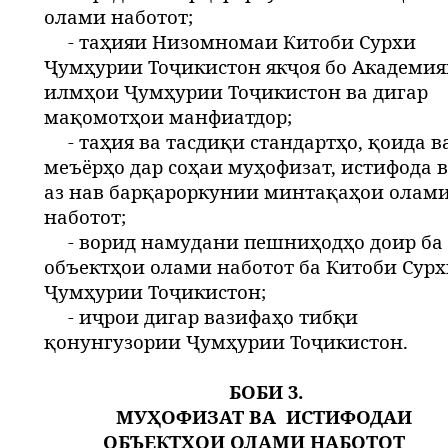
олами наботот;
- таҳияи Низомномаи Китоби Сурхи
Ҷумҳурии Тоҷикистон якҷоя бо Академи
илмҳои Ҷумҳурии Тоҷикистон ва дигар
мақомотҳои манфиатдор;
- таҳия ва тасдиқи стандартҳо, қоида в
меъёрҳо дар соҳаи муҳофизат, истифода 
аз нав барқароркунии минтақаҳои олам
наботот;
- ворид намудани пешниҳодҳо доир ба
объектҳои олами наботот ба Китоби Сур
Ҷумҳурии Тоҷикистон;
- иҷрои дигар вазифаҳо тибқи
қонунгузории Ҷумҳурии Тоҷикистон.
БОБИ 3.
МУҲОФИЗАТ ВА
ИСТИФОДАИ
ОБЪЕКТҲОИ ОЛАМИ НАБОТОТ