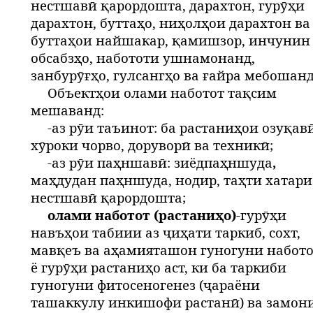
нестшавӣ қарордошта, дарахтон, гурӯҳи
дарахтон, буттаҳо, ниҳолҳои дарахтон ва
буттаҳои найшакар, қамишзор, инчунин
обсабзҳо, набототи ушнамонанд,
занбурӯғҳо, гулсангҳо ва ғайра мебошанд
Объектҳои олами наботот тақсим
мешаванд:
-аз рӯи таъинот: ба растаниҳои озуқавӣ
хӯроки чорво, доруворӣ ва техникӣ;
-аз рӯи паҳншавӣ: зиёдпаҳншуда
,
маҳдудан паҳншуда, нодир, таҳти хатари
нестшавӣ қарордошта;
олами наботот (растаниҳо)
-гурӯҳи
навъҳои табиии аз ҷиҳати таркиб, сохт,
мавқеъ ва аҳамияташон гуногуни набот
ё гурӯҳи растаниҳо аст, ки ба таркиби
гуногуни фитосеногенез (ҷараёни
ташаккулу инкишофи растанӣ) ва замон