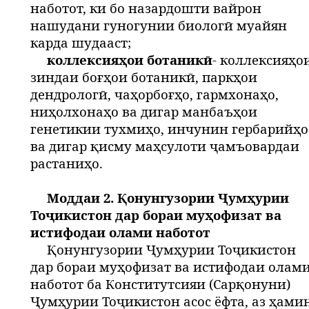
наботот, ки бо назардошти вайрон
нашудани гуногунии биологӣ муайян
карда шудааст;
коллексияҳои ботаникӣ
- коллексияҳо
зиндаи боғҳои ботаникӣ, паркҳои
дендрологӣ, чаҳорбоғҳо, гармхонаҳо,
ниҳолхонаҳо ва дигар манбаъҳои
генетикии тухмиҳо, инчунин гербарийҳо
ва дигар қисму маҳсулоти ҷамъовардаи
растаниҳо.
Моддаи 2. Қонунгузории Ҷумҳурии
Тоҷикистон дар бораи муҳофизат ва
истифодаи олами наботот
Қонунгузории Ҷумҳурии Тоҷикистон
дар бораи муҳофизат ва истифодаи олам
наботот ба Конститутсияи (Сарқонуни)
Ҷумҳурии Тоҷикистон асос ёфта, аз ҳами