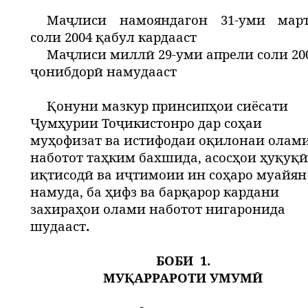
Маҷлиси намояндагон 31-уми мар
соли 2004 қабул кардааст
Маҷлиси миллӣ 29-уми апрели соли 20
ҷонибдорӣ намудааст
Қонуни мазкур принсипҳои сиёсати
Ҷумҳурии Тоҷикистонро дар соҳаи
муҳофизат ва истифодаи оқилонаи олам
наботот таҳким бахшида, асосҳои ҳуқуқӣ
иқтисодӣ ва иҷтимоии ин соҳаро муайян
намуда, ба ҳифз ва барқарор кардани
захираҳои олами наботот нигаронида
шудааст
.
БОБИ
1.
МУҚАРРАРОТИ УМУМӢ