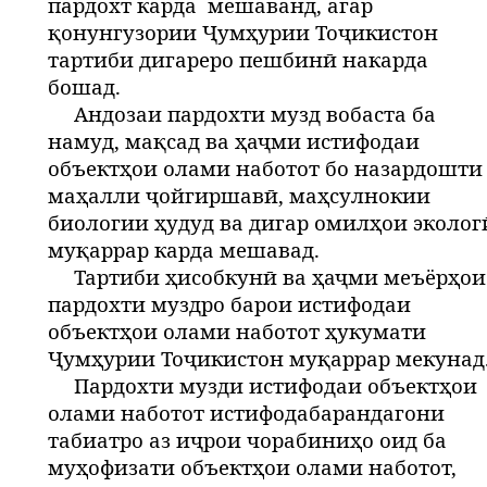
пардохт карда
мешаванд, агар
қонунгузории Ҷумҳурии Тоҷикистон
тартиби дигареро пешбинӣ накарда
бошад.
Андозаи пардохти музд вобаста ба
намуд, мақсад ва ҳаҷми истифодаи
объектҳои олами наботот бо назардошти
маҳалли ҷойгиршавӣ, маҳсулнокии
биологии ҳудуд ва дигар омилҳои эколог
муқаррар карда мешавад.
Тартиби ҳисобкунӣ ва ҳаҷми меъёрҳои
пардохти муздро барои истифодаи
объектҳои олами наботот ҳукумати
Ҷумҳурии Тоҷикистон муқаррар мекунад
Пардохти музди истифодаи объектҳои
олами наботот истифодабарандагони
табиатро аз иҷрои чорабиниҳо оид ба
муҳофизати объектҳои олами наботот,