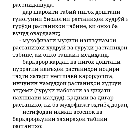
расонидашуда;
- дар шароити табиӣ нигоҳ доштани
гуногунии биологии растаниҳои худрӯй 
гурӯҳи растаниҳои табиие, ки онҳо ба
вуҷуд овардаанд;
- муҳофизати муҳити нашъунамои
растаниҳои худрӯй ва гурӯҳи растаниҳои
табиие, ки онҳо ташкил медиҳанд;
- барқарор кардан ва нигоҳ доштани
пуррагии навъҳои растаниҳои нодири
таҳти хатари нестшавӣ қарордошта,
инчунин намудҳои растаниҳои худрӯи
эндемӣ (гурӯҳи набототи аз ҷиҳати
паҳншавӣ маҳдуд), қадимӣ ва дигар
растаниҳо, ки ба муҳофизат эҳтиёҷ доран
- истифодаи илман асоснок ва
барқароркунии захираҳои табиии
растаниҳо;