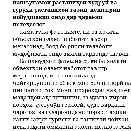
нашъунамои растаниҳои худрӯй ва
гурӯҳи растаниҳои табиӣ, пешгирии
нобудшавии онҳо дар ҷараёни
истеҳсолот
ҳама гуна фаъолияте, ки ба ҳолати
объектҳои олами наботот таъсир
мерасонад, бояд бо риояи талаботи
муҳофизати онҳо амалӣ гардонда шавад.
Ба намудҳои фаъолияте, ки ба ҳолати
объектҳои олами наботот таъсир
мерасонанд, инҳо шомиланд:
ҷойгиркунонии объектҳои хоҷагидорӣ в
иншоотҳо, сохтмони шоҳроҳҳои нақлиёт,
маҳалҳои аҳолинишин, аз ҷумла иҷрои
корҳои ҷустуҷӯи геологӣ, ҷудо кардани
чарогоҳ
ва гузаронидани чорво, таҳияи
хатти сайри туристӣ ва ташкили ҷойҳои
истироҳати оммавии аҳолӣ, мелиоратси