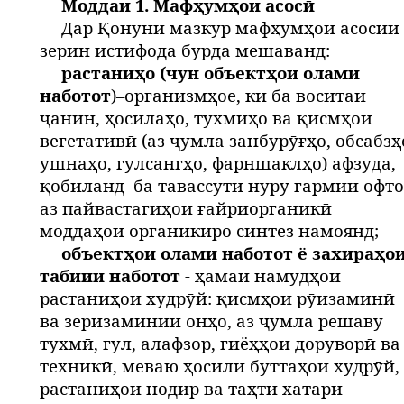
Моддаи 1. Мафҳумҳои асосӣ
Дар Қонуни мазкур мафҳумҳои асосии
зерин истифода бурда мешаванд:
растаниҳо (чун объектҳои олами
наботот
)–организмҳое, ки ба воситаи
ҷанин, ҳосилаҳо, тухмиҳо ва қисмҳои
вегетативӣ (аз ҷумла занбурӯғҳо, обсабзҳ
ушнаҳо, гулсангҳо, фарншаклҳо) афзуда,
қобиланд
ба тавассути нуру гармии офт
аз пайвастагиҳои ғайриорганикӣ
моддаҳои органикиро синтез намоянд;
объектҳои олами наботот ё захираҳо
табиии наботот
- ҳамаи намудҳои
растаниҳои худрӯй: қисмҳои рӯизаминӣ
ва зеризаминии онҳо, аз ҷумла решаву
тухмӣ, гул, алафзор, гиёҳҳои доруворӣ ва
техникӣ, меваю ҳосили буттаҳои худрӯй,
растаниҳои нодир ва таҳти хатари