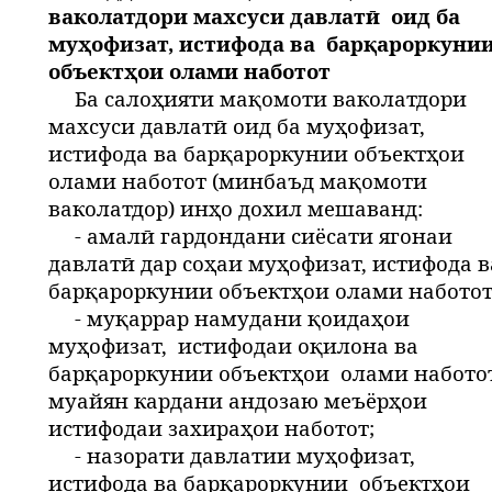
ваколатдори махсуси давлатӣ
оид ба
муҳофизат, истифода ва
барқароркуни
объектҳои олами наботот
Ба салоҳияти мақомоти ваколатдори
махсуси давлатӣ оид ба муҳофизат,
истифода ва барқароркунии объектҳои
олами наботот (минбаъд мақомоти
ваколатдор) инҳо дохил мешаванд:
- амалӣ гардондани сиёсати ягонаи
давлатӣ дар соҳаи муҳофизат, истифода в
барқароркунии объектҳои олами наботот
- муқаррар намудани қоидаҳои
муҳофизат,
истифодаи оқилона ва
барқароркунии объектҳои
олами наботот
муайян кардани андозаю меъёрҳои
истифодаи захираҳои наботот;
- назорати давлатии муҳофизат,
истифода ва барқароркунии
объектҳои