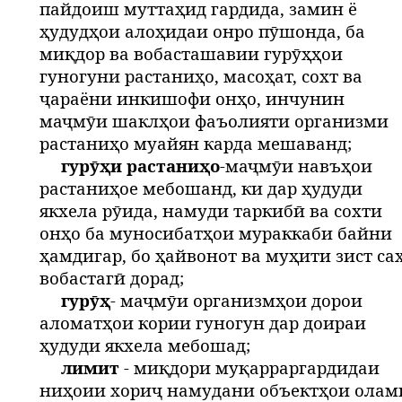
пайдоиш муттаҳид гардида, замин ё
ҳудудҳои алоҳидаи онро пӯшонда, ба
миқдор ва вобасташавии гурӯҳҳои
гуногуни растаниҳо, масоҳат, сохт ва
ҷараёни инкишофи онҳо, инчунин
маҷмӯи шаклҳои фаъолияти организми
растаниҳо муайян карда мешаванд;
гурӯҳи растаниҳо
-маҷмӯи навъҳои
растаниҳое мебошанд, ки дар ҳудуди
якхела рӯида, намуди таркибӣ ва сохти
онҳо ба муносибатҳои мураккаби байни
ҳамдигар, бо ҳайвонот ва муҳити зист са
вобастагӣ дорад;
гурӯҳ
- маҷмӯи организмҳои дорои
аломатҳои кории гуногун дар доираи
ҳудуди якхела мебошад;
лимит
- миқдори муқарраргардидаи
ниҳоии хориҷ намудани объектҳои олам