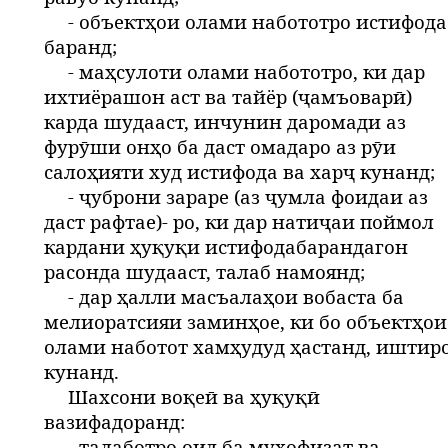
- объектҳои олами набототро истифода
баранд;
- маҳсулоти олами набототро, ки дар
ихтиёрашон аст ва тайёр (ҷамъоварӣ)
карда шудааст, инчунин даромади аз
фурӯши онҳо ба даст омадаро аз рӯи
салоҳияти худ истифода ва харҷ кунанд;
- ҷуброни зараре (аз ҷумла фоидаи аз
даст рафтае)- ро, ки дар натиҷаи поймол
кардани ҳуқуқи истифодабарандагон
расонда шудааст, талаб намоянд;
- дар ҳалли масъалаҳои вобаста ба
мелиоратсияи заминҳое, ки бо объектҳои
олами наботот хамҳудуд ҳастанд, иштир
кунанд.
Шахсони воқеӣ ва ҳуқуқӣ
вазифадоранд:
- талаботро оид ба муҳофизат ва