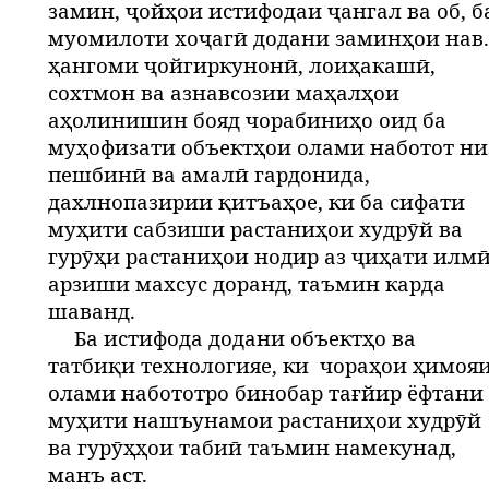
замин, ҷойҳои истифодаи ҷангал ва об, б
муомилоти хоҷагӣ додани заминҳои нав.
ҳангоми ҷойгиркунонӣ, лоиҳакашӣ,
сохтмон ва азнавсозии маҳалҳои
аҳолинишин бояд чорабиниҳо оид ба
муҳофизати объектҳои олами наботот ни
пешбинӣ ва амалӣ гардонида,
дахлнопазирии қитъаҳое, ки ба сифати
муҳити сабзиши растаниҳои худрӯй ва
гурӯҳи растаниҳои нодир аз ҷиҳати илм
арзиши махсус доранд, таъмин карда
шаванд.
Ба истифода додани объектҳо ва
татбиқи технологияе, ки
чораҳои ҳимоя
олами набототро бинобар тағйир ёфтани
муҳити нашъунамои растаниҳои худрӯй
ва гурӯҳҳои табиӣ таъмин намекунад,
манъ аст.