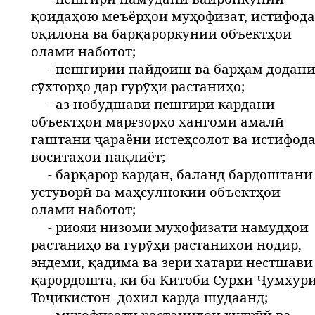
қоидаҳою меъёрҳои муҳофизат, истифод
оқилона ва барқароркунии объектҳои
олами наботот;
- пешгирии пайдоиш ва барҳам додан
сӯхторҳо дар гурӯҳи растаниҳо;
- аз нобудшавӣ пешгирӣ кардани
объектҳои марғзорҳо ҳангоми амалӣ
гаштани ҷараёни истеҳсолот ва истифод
воситаҳои нақлиёт;
- барқарор кардан, баланд бардоштани
устуворӣ ва маҳсулнокии объектҳои
олами наботот;
- риояи низоми муҳофизати намудҳои
растаниҳо ва гурӯҳи растаниҳои нодир,
эндемӣ, қадима ва зери хатари нестшавӣ
қарордошта, ки ба Китоби Сурхи Ҷумҳур
Тоҷикистон
дохил карда шудаанд;
- муҳофизати растаниҳои худрӯй ва