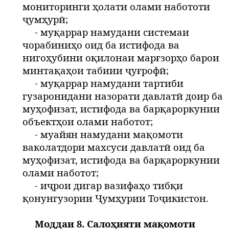
мониторинги ҳолати олами набототи
ҷумҳурӣ;
- муқаррар намудани системаи
чорабиниҳо оид ба истифода ва
нигоҳубини оқилонаи марғзорҳо барои
минтақаҳои табиии ҷуғрофӣ;
- муқаррар намудани тартиби
гузаронидани назорати давлатӣ доир ба
муҳофизат, истифода ва барқароркунии
объектҳои олами наботот;
- муайян намудани мақомоти
ваколатдори махсуси давлатӣ оид ба
муҳофизат, истифода ва барқароркунии
олами наботот;
- иҷрои дигар вазифаҳо тибқи
қонунгузории Ҷумҳурии Тоҷикистон.
Моддаи 8. Салоҳияти мақомоти