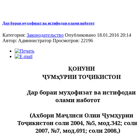
Дар бораи муҳофизат ва истифодаи олами наботот
Категория:
Законодательство
Опубликовано 18.01.2016 20:14
Автор:
Администратор
Просмотров: 22196
ҚОНУНИ
ҶУМҳУРИИ ТОҶИКИСТОН
Дар бораи муҳофизат ва истифодаи
олами наботот
(Ахбори Маҷлиси Олии Ҷумҳурии
Тоҷикистон соли 2004, №5, мод.342; сол
2007, №7, мод.691; соли 2008,)