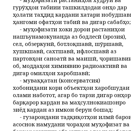
гурӯҳҳои табиии ташкилдодаи онҳо дар
ҳолати таҳдид кардани хатари нобудшав
ҳангоми офатҳои табиӣ ва дигар сабабҳо;
- муҳофизати хоки дорои растаниҳои
нашъунамокунанда аз бодлесӣ (эрозия),
сел, обзеркунӣ, ботлоқшавӣ, шӯршавӣ,
хушкшавӣ, сахтшавӣ, ифлосшавӣ аз
партовҳои саноатӣ ва маишӣ, ҷоришави
об, моддаҳои химиявию радиоактивӣ ва
дигар омилҳои харобшавӣ;
- муваққатан (консерватсия)
хобонидани кори объектҳои харобшудаи
олами наботот, агар бо тарзи дигар онҳор
барқарор кардан ва маҳсулнокиашонро
зиёд кардан аз имкон берун бошад;
- гузарондани тадқиқотҳои илмӣ баро
асоснок намудани чораҳои муҳофизат ва