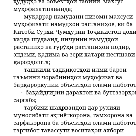
ҳудудҳо ва объектҳои табиии
махсус
муҳофизатшаванда;
- муқаррар намудани низоми махсуси
муҳофизати намудҳои растаниҳое, ки ба
Китоби Сурхи Ҷумҳурии Тоҷикистон дох
карда шудаанд, инчунин намудҳои
растаниҳо ва гурӯҳи растаниҳои нодир,
эндемӣ, қадима ва зери хатари нестшавӣ
қарордошта;
- ташкили тадқиқотҳои илмӣ барои
таъмини чорабиниҳои муҳофизат ва
барқароркунии объектҳои олами наботот
-
бақайдгирии дарахтон ва буттазорҳо
сарсабз;
- тарбияи шаҳрвандон дар рӯҳияи
муносибати эҳтиёткорона, ғамхорона ва
сарфакорона ба объектҳои олами наботот
тарғибот тавассути воситаҳои ахбори