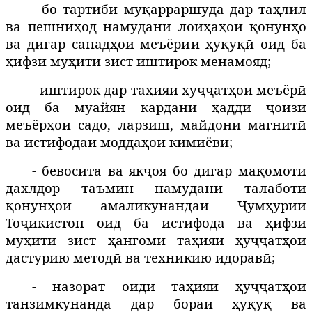
- бо тартиби муқарраршуда дар таҳлил
ва пешниҳод намудани лоиҳаҳои қонунҳо
ва дигар санадҳои меъёрии ҳуқуқӣ оид ба
ҳифзи муҳити зист иштирок менамояд;
- иштирок дар таҳияи ҳуҷҷатҳои меъёрӣ
оид ба муайян кардани ҳадди ҷоизи
меъёрҳои садо, ларзиш, майдони магнитӣ
ва истифодаи моддаҳои кимиёвӣ;
- бевосита ва якҷоя бо дигар мақомоти
дахлдор таъмин намудани талаботи
қонунҳои амаликунандаи Ҷумҳурии
Тоҷикистон оид ба истифода ва ҳифзи
муҳити зист ҳангоми таҳияи ҳуҷҷатҳои
дастурию методӣ ва техникию идоравӣ;
- назорат оиди таҳияи ҳуҷҷатҳои
танзимкунанда дар бораи ҳуқуқ ва