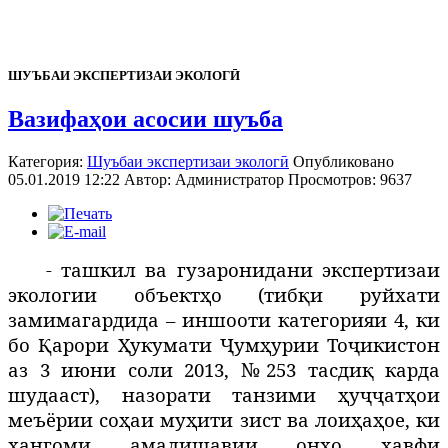
ШУЪБАИ ЭКСПЕРТИЗАИ ЭКОЛОГӢ
Вазифаҳои асосии шуъба
Категория:
Шуъбаи экспертизаи экологӣ
Опубликовано
05.01.2019 12:22
Автор:
Администратор
Просмотров: 9637
- ташкил ва гузаронидани экспертизаи
экологии объектҳо (тибқи руйхати
замимагардида – иншооти категорияи 4, ки
бо Қарори Ҳукумати Ҷумҳурии Тоҷикистон
аз 3 июни соли 2013, №253 тасдиқ карда
шудааст), назорати танзими ҳуҷҷатҳои
меъёрии соҳаи муҳити зист ва лоиҳаҳое, ки
ҳангоми амалишавии онҳо хавфи