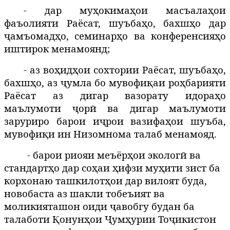
- дар муҳокимаҳои масъалаҳои
фаъолияти Раёсат, шуъбаҳо, бахшҳо дар
ҷамъомадҳо, семинарҳо ва конференсияҳо
иштирок менамоянд;
- аз воҳидҳои сохтории Раёсат, шуъбаҳо,
бахшҳо, аз ҷумла бо мувофиқаи роҳбарияти
Раёсат аз дигар вазорату идораҳо
маълумоти ҷорӣ ва дигар маълумоти
заруриро барои иҷрои вазифаҳои шуъба,
мувофиқи ин Низомнома талаб менамояд.
- барои риояи меъёрҳои экологӣ ва
стандартҳо дар соҳаи ҳифзи муҳити зист ба
корхонаю ташкилотҳои дар вилоят буда,
новобаста аз шакли тобеъият ва
моликияташон оиди ҷавобгу будан ба
талаботи Қонунҳои Ҷумҳурии Тоҷикистон