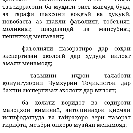
таъсиррасонӣ ба муҳити зист мавҷуд буда,
аз тарафи шахсони воқеъӣ ва ҳуқуқӣ,
новобаста аз шакли фаъолият, тобеъият,
моликият, шаҳрвандӣ ва мансубият,
пешниҳод мешаванд;
- фаъолияти назоратиро дар соҳаи
экспертизаи экологӣ дар ҳудуди вилоят
амалӣ менамояд;
- таъмини иҷрои талаботи
қонунгузории Ҷумҳурии Тоҷикистон дар
бахши экспертизаи экологӣ дар вилоят;
- ба ҳолати воридот ва содироти
маводҳои кимиёвӣ, автошинаҳои қисман
истифодашуда ва ғайраҳоро зери назорат
гирифта, меъёри онҳоро муайян менамояд;