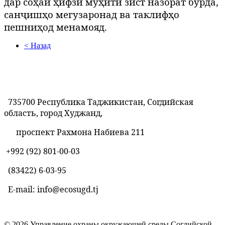
дар соҳаи ҳифзи муҳити зист назорат бурда,
санҷишҳо мегузаронад ва таклифҳо
пешниҳод менамояд.
< Назад
735700 Республика Таджикистан, Согдийская
область, город Худжанд,
проспект Рахмона Набиева 211
+992 (92) 801-00-03
(83422)
6-03-95
E-mail: info@ecosugd.tj
© 2026 Управление охраны окружающей среды Согдийской