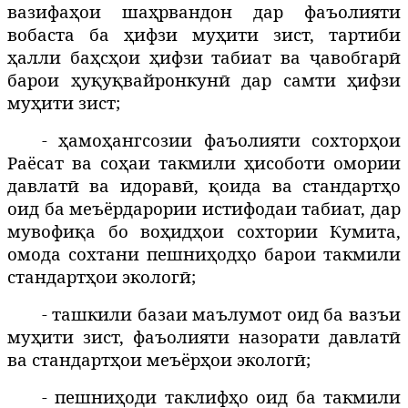
вазифаҳои шаҳрвандон дар фаъолияти
вобаста ба ҳифзи муҳити зист, тартиби
ҳалли баҳсҳои ҳифзи табиат ва ҷавобгарӣ
барои ҳуқуқвайронкунӣ дар самти ҳифзи
муҳити зист;
- ҳамоҳангсозии фаъолияти сохторҳои
Раёсат ва соҳаи такмили ҳисоботи омории
давлатӣ ва идоравӣ, қоида ва стандартҳо
оид ба меъёрдарории истифодаи табиат, дар
мувофиқа бо воҳидҳои сохтории Кумита,
омода сохтани пешниҳодҳо барои такмили
стандартҳои экологӣ;
- ташкили базаи маълумот оид ба вазъи
муҳити зист, фаъолияти назорати давлатӣ
ва стандартҳои меъёрҳои экологӣ;
- пешниҳоди таклифҳо оид ба такмили