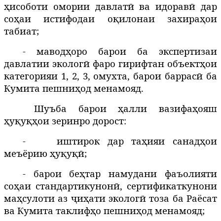
ҳисоботи омории давлатӣ ва идоравӣ дар
соҳаи истифодаи оқилонаи захираҳои
табиат;
- маводҳоро барои ба экспертизаи
давлатии экологӣ фаро гирифтан объектҳои
категорияи 1, 2, 3, омухта, барои баррасӣ ба
Кумита пешниҳод менамояд.
Шуъба барои ҳалли вазифаҳояш
ҳуқуқҳои зеринро дорост:
-
иштирок дар таҳияи санадҳои
меъёрию ҳуқуқӣ;
- барои беҳтар намудани фаъолияти
соҳаи стандартикунонӣ, сертификаткунони
маҳсулоти аз ҷиҳати экологӣ тоза ба Раёсат
ва Кумита таклифҳо пешниҳод менамояд;