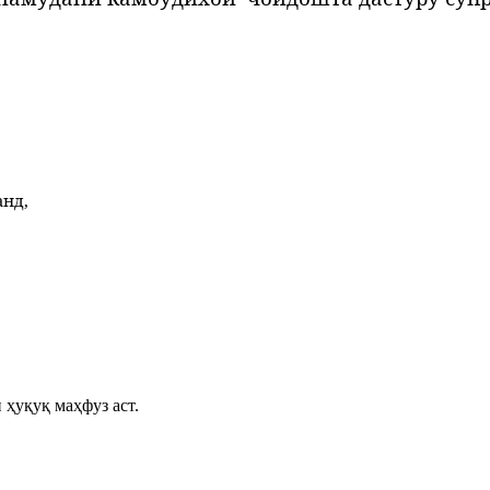
анд,
 ҳуқуқ маҳфуз аст.