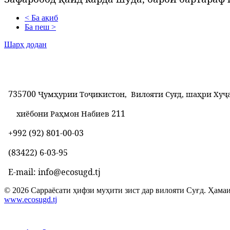
< Ба ақиб
Ба пеш >
Шарҳ додан
735700
Ҷумҳурии Тоҷикистон, Вилояти Суғд, шаҳри Хуҷ
211
хиёбони Раҳмон Набиев
+992 (92) 801-00-03
(83422) 6-03-95
E-mail: info@ecosugd.tj
© 2026 Сарраёсати ҳифзи муҳити зист дар вилояти Суғд. Ҳамаи
www.ecosugd.tj