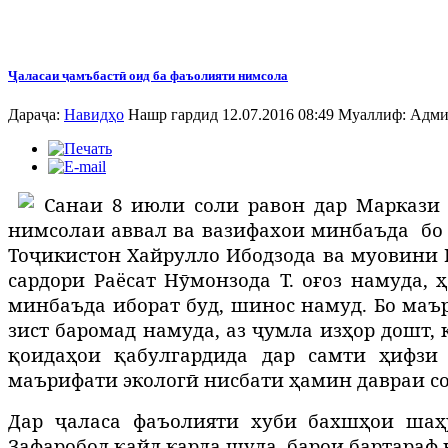
Ҷаласаи ҷамъбастӣ оид ба фаъолияти нимсола
Дараҷа:
Навидҳо
Нашр гардид 12.07.2016 08:49
Муаллиф:
Адми
Санаи 8 июли соли равон дар Маркази
нимсолаи аввал ва вазифахои минбаъда
бо
То
ҷ
икистон Хайрулло Ибодзода ва муовини 
сардори Раёсат Н
ӯ
монзода Т. о
ғ
оз намуда,
ҳ
минбаъда иборат буд, шинос намуд. Бо маъ
зист баромад намуда, аз ҷ
умла из
ҳ
ор дошт, 
қ
оида
ҳ
ои
қ
абулгардида дар самти
ҳ
ифзи
маърифати эколог
ӣ
нисбати
ҳ
амин давраи с
Дар ҷ
аласа фаъолияти хуби бахш
ҳ
ои ша
ҳ
Зафаробод
қ
айд карда шуда,
барои бартараф