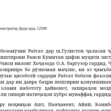
нистратор
Дида шуд: 12500
 бозомӯ
зии Раёсат дар
ш.Гулистон ҷ
аласаи
ҷ
 иштироки Раиси Кумитаи
ҳ
ифзи му
ҳ
ити зис
Раиси вилоят Хо
ҷ
азода О.А. баргузор гардид.
озиринро бо р
ӯ
зномаи ма
ҷ
лис, ки аз
ҷ
амъба
р
ӯ
заи
ҳ
исобот
ӣ
сардори Раёсат бобати фаъол
ки дар ин давра ба
ҳ
ри пешгирии
қ
онуншика
 олами набототу
ҳ
айвонот, захира
ҳ
ои мо
ҳ
оли
сипарӣ
нати
ҷ
а
ҳ
ои хубро муваффа
қ
гардид
ру но
ҳ
ия
ҳ
ои Ашт, Пан
ҷ
акент, Айн
ӣ
, Кониб
 намудани камбудихои
чойдошта дастуру суп