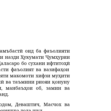
амъбаст
ӣ оид ба фаъолияти
ти назди
Ҳ
укумати
Ҷ
ум
ҳ
урии
Ҷ
аласаро
бо сухани ифтитоҳӣ
сти фаъолият ва вазифа
ҳ
ои
ияти макомоти хифзи му
ҳ
ити
н
ӣ
ва таъмини риояи
қ
онуну
ӣ
, манбаъ
ҳ
ои об, замин ва
анд.
одом, Деваштич, Масчох ва
роришхо дода шуд.