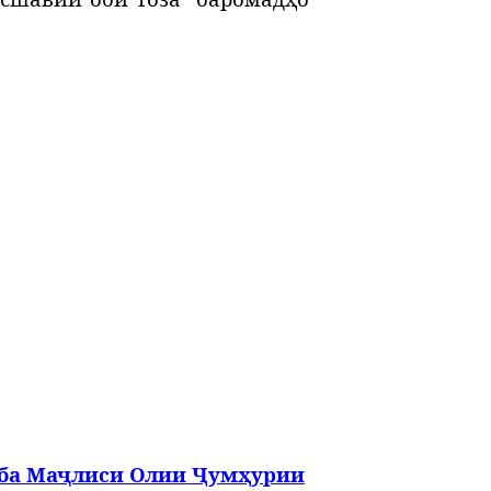
ба
Маҷлиси
Олии
Ҷумҳурии