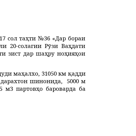
017 сол таҳти №36 «Дар бораи
и 20-солагии Рӯзи Ваҳдати
ти зист дар шаҳру ноҳияҳои
дуди маҳалхо, 31050 км қадди
ех дарахтон шинонида,
5000 м
,5 м3 партовҳо бароварда ба