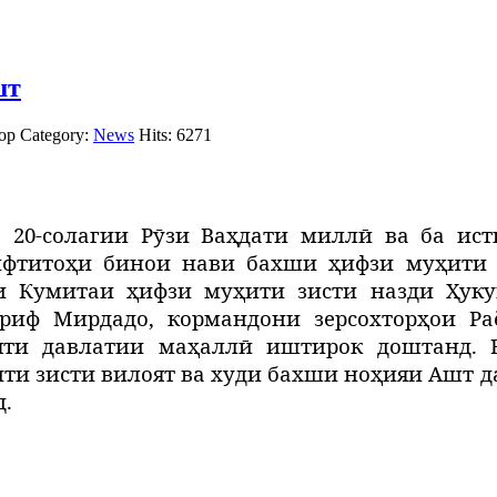
шт
ор
Category:
News
Hits: 6271
 20-солагии Рӯзи Ваҳдати миллӣ ва ба ис
ифтитоҳи бинои нави бахши ҳифзи муҳити 
и Кумитаи ҳифзи муҳити зисти назди Ҳук
риф Мирдадо, кормандони зерсохторҳои Ра
ти давлатии маҳаллӣ иштирок доштанд. Б
ти зисти вилоят ва худи бахши ноҳияи Ашт да
д.