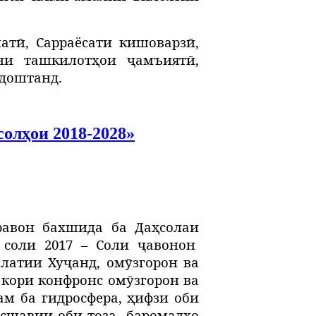
атӣ, Сарраёсати кишоварзӣ,
ни ташкилотҳои ҷамъиятӣ,
 доштанд.
олҳои 2018-2028»
равон бахшида ба Даҳсолаи
 соли 2017 – Соли ҷавонон
латии Хуҷанд, омӯзгорон ва
 кори конфронс омӯзгорон ва
м ба гидросфера, ҳифзи оби
осшавии оби тоза
баромадҳо