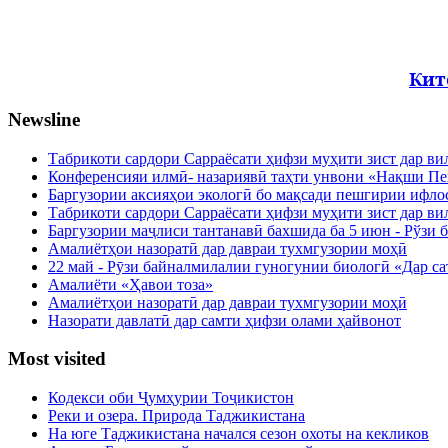
Кит
Newsline
Табрикоти сардори Сарраёсати ҳифзи муҳити зист дар в
Конференсияи илмӣ- назариявӣ таҳти унвони «Нақши Пе
Баргузории аксияҳои экологӣ бо мақсади пешгирии ифло
Табрикоти сардори Сарраёсати ҳифзи муҳити зист дар в
Баргузории маҷлиси тантанавӣ бахшида ба 5 июн - Рўзи 
Амалиётҳои назоратӣ дар давраи тухмгузории моҳӣ
22 май - Рӯзи байналмилалии гуногунии биологӣ «Дар са
Амалиёти «Ҳавои тоза»
Амалиётҳои назоратӣ дар давраи тухмгузории моҳӣ
Назорати давлатӣ дар самти ҳифзи олами ҳайвонот
Most visited
Кодекси оби Ҷумҳурии Тоҷикистон
Реки и озера. Природа Таджикистана
На юге Таджикистана начался сезон охоты на кекликов