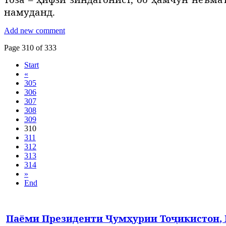
намуданд.
Add new comment
Page 310 of 333
Start
«
305
306
307
308
309
310
311
312
313
314
»
End
Паёми
Президенти
Ҷумҳурии
Тоҷикистон
,