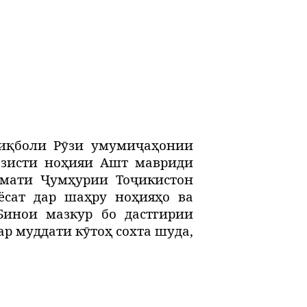
тиқболи Рӯзи умумиҷаҳонии
зисти ноҳияи Ашт мавриди
умати Ҷумҳурии Тоҷикистон
ёсат дар шаҳру ноҳияҳо ва
инои мазкур бо дастгирии
р муддати кӯтоҳ сохта шуда,