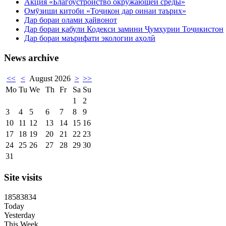
Акция «Благоустройство окружающей среды»
Омӯзиши китоби «Тоҷикон дар оинаи таърих»
Дар бораи олами ҳайвонот
Дар бораи қабули Кодекси замини Ҷумҳурии Тоҷикистон
Дар бораи маърифати экологии аҳолӣ
News archive
<<
<
August 2026
>
>>
Mo
Tu
We
Th
Fr
Sa
Su
1
2
3
4
5
6
7
8
9
10
11
12
13
14
15
16
17
18
19
20
21
22
23
24
25
26
27
28
29
30
31
Site visits
1
8
5
8
3
8
3
4
Today
Yesterday
This Week