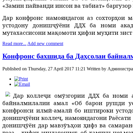
«Замин пайванди инсон ва табиат» баргузор 
Дар конфронс намояндагон аз сохторҳои м
устодону донишҷӯёни ДДХ ба номи акад
мутахассисони мақомоти ҳифзи муҳити зист 
Read more...
Add new comment
Конфронс бахшида ба Даҳсолаи байналм
Published on Thursday, 27 April 2017 11:21
Written by
Администра
Дар коллеҷи омӯзгории ДДХ ба номи а
байналмилалии амал «Об барои рушди уст
конфронси илмӣ-амалӣ бо иштироки устодо
донишҷӯёни коллеҷ, намояндагони Раёсати 
донишҷӯён дар мавзӯъҳои ҳифз ва самарано
тоза – ҳифзи зиндагонист, об ҳамчун неъм