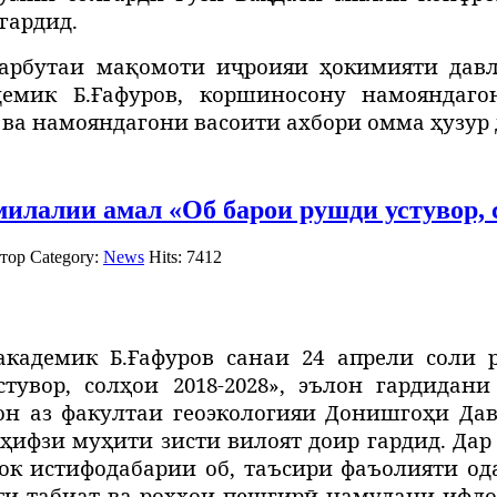
гардид.
арбутаи мақомоти иҷроияи ҳокимияти давл
емик Б.Ғафуров, коршиносону намояндаго
ва намояндагони васоити ахбори омма ҳузур
илалии амал «Об барои рушди устувор, с
тор
Category:
News
Hits: 7412
кадемик Б.Ғафуров санаи 24 апрели соли 
увор, солҳои 2018-2028», эълон гардидани
н аз факултаи геоэкологияи Донишгоҳи Дав
ҳифзи муҳити зисти вилоят доир гардид. Дар
к истифодабарии об, таъсири фаъолияти ода
ати табиат ва роҳҳои пешгирӣ намудани ифл