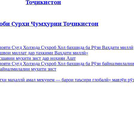
Тоҷикистон
оби Сурхи Ҷумҳурии Тоҷикистон
илояти Суғд Холзода Суҳроб Хол бахшида ба Рӯзи Ваҳдати миллӣ
швои миллат дар таҳкими Ваҳдати миллӣ»
сшавии муҳити зист дар ноҳияи Ашт
илояти Суғд Холзода Суҳроб Хол бахшида ба Рўзи байналмилалии
байналмилалии муҳити зист
тҳи маҳаллӣ амал мекунем — барои таъсири глобалӣ» мавзӯи рӯз