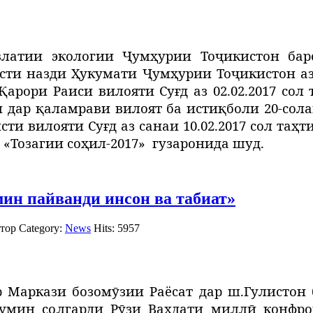
латии экологии Ҷумҳурии Тоҷикистон баро
и назди Ҳукумати Ҷумҳурии Тоҷикистон аз 1
Қарори Раиси вилояти Суғд аз 02.02.2017 сол
 дар қаламрави вилоят ба истиқболи 20-сол
ти вилояти Суғд аз санаи 10.02.2017 сол таҳт
и
«Тозагии соҳил-2017»
гузаронида шуд.
ин пайванди инсон ва табиат»
тор
Category:
News
Hits: 5957
р Маркази бозомӯзии Раёсат дар ш.Гулистон 
-умин солгарди Рӯзи Ваҳдати миллӣ конфр