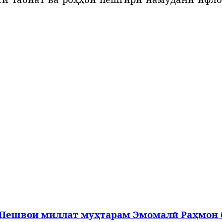
Пешвои
миллат
муҳтарам
Эмомалӣ
Раҳмон