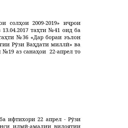
и солҳои 2009-2019» иҷрои
3.04.2017 таҳти №41 оид ба
 таҳти №36 «Дар бораи эълон
агии Рӯзи Ваҳдати миллӣ» ва
и №19 аз санаҳои
22-апрел то
ба ифтихори 22 апрел - Рӯзи
онси илмӣ-амалии вилоятии