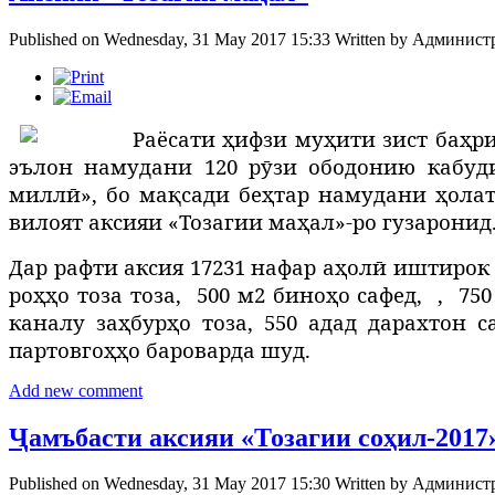
Published on Wednesday, 31 May 2017 15:33
Written by
Админист
Раёсати ҳ
ифзи му
ҳ
ити зист ба
ҳ
р
эълон намудани 120 рӯзи ободонию кабуди
миллӣ», бо мақ
сади бе
ҳ
тар намудани
ҳ
олат
вилоят аксияи «Тозагии маҳал»-ро гузаронид
Дар рафти аксия 17231 нафар аҳолӣ иштирок 
роҳҳо тоза тоза,
500 м2 биноҳо сафед,
,
750
каналу заҳбурҳо тоза, 550 адад дарахтон с
партовгоҳҳо бароварда шуд.
Add new comment
Ҷамъбасти аксияи «Тозагии соҳил-2017
Published on Wednesday, 31 May 2017 15:30
Written by
Админист