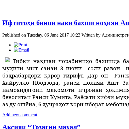
Ифтитоҳи бинои нави бахши ноҳияи А
Published on Tuesday, 06 June 2017 10:23
Written by
Администрат
Тибқи нақшаи чорабиниҳо бахшида ба
муҳити зист санаи 3 июни
соли равон
баҳрабардорӣ қарор гирифт. Дар он
Раис
Хайрулло Ибодзода, раиси ноҳияи Ашт За
намояндагони мақомоти иҷроияи ҳокимия
бевоситаи Раиси Кумита, Раёсати ҳифзи муҳи
аз ду ошёна, 6 ҳуҷраҳои корӣ иборат мебоша
Add new comment
Аксияи “Тозагии маҳал”