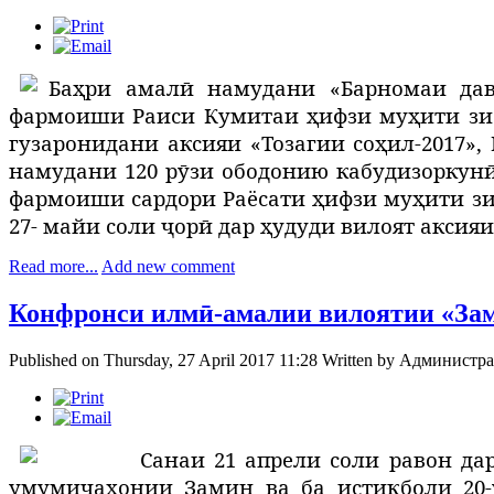
Баҳри амалӣ намудани «Барномаи дав
фармоиши Раиси Кумитаи ҳифзи муҳити зист
гузаронидани аксияи «Тозагии соҳил-2017», 
намудани 120 рӯзи ободонию кабудизоркунӣ
фармоиши
сардори Раёсати ҳифзи муҳити зис
27- майи соли ҷорӣ дар ҳудуди вилоят аксия
Read more...
Add new comment
Конфронси илмӣ-амалии вилоятии «Зам
Published on Thursday, 27 April 2017 11:28
Written by
Администра
Санаи 21 апрели соли равон да
умумиҷаҳонии Замин ва ба истиқболи 20