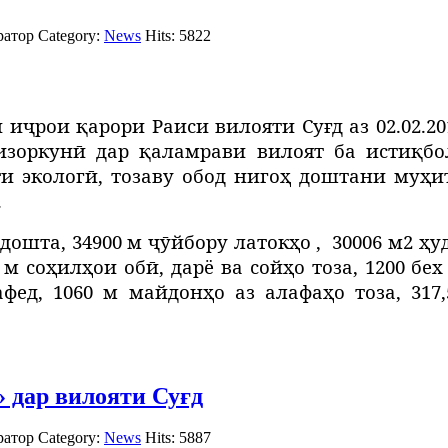
ратор
Category:
News
Hits: 5822
и и
ҷ
рои
қ
арори
Раиси вилояти Суғд аз 02.02.2
зоркунӣ дар қаламрави вилоят ба истиқбол
и эколог
ӣ
, тозаву обод ниго
ҳ
доштани му
ҳ
и
.
дошта, 34900 м ҷӯйбору латокҳо ,
30006 м2 ҳу
 м соҳилҳои обӣ, дарё ва сойҳо тоза, 1200 б
афед, 1060 м майдонҳо аз алафаҳо тоза, 317
» дар вилояти Суғд
ратор
Category:
News
Hits: 5887