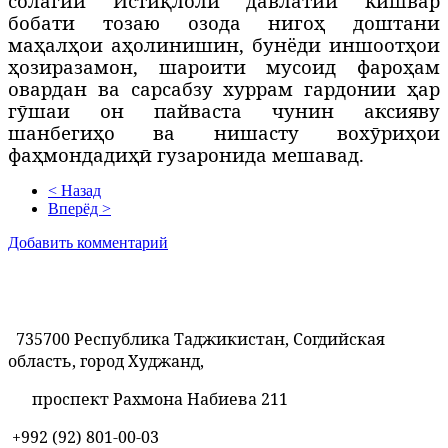
солагии Истиқлоли давлатии кишвар
бобати тозаю озода нигоҳ доштани
маҳалҳои аҳолинишин, бунёди иншоотҳои
ҳозиразамон, шароити мусоид фароҳам
овардан ва сарсабзу хуррам гардонии ҳар
гӯшаи он пайваста чунин аксияву
шанбегиҳо ва нишасту вохӯриҳои
фаҳмондадиҳӣ гузаронида мешавад.
< Назад
Вперёд >
Добавить комментарий
735700 Республика Таджикистан, Согдийская
область, город Худжанд,
проспект Рахмона Набиева 211
+992 (92) 801-00-03