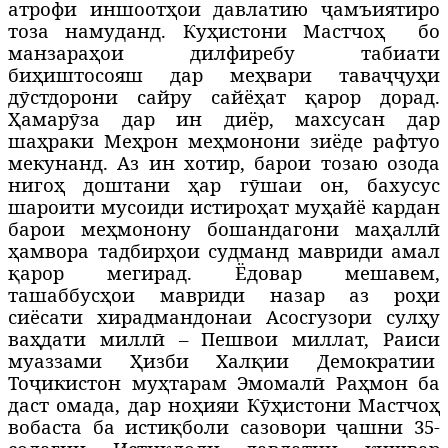
атрофи иншоотҳои давлатию ҷамъиятиро
тоза намуданд. Куҳистони Мастчоҳ
бо
манзараҳои дилфиребу табиати
биҳиштосояш дар меҳвари таваҷҷуҳи
дӯстдорони сайру сайёҳат қарор дорад.
Ҳамарӯза дар ин диёр, махсусан дар
шаҳраки Меҳрон меҳмонони зиёде рафтуо
мекунанд. Аз ин хотир, барои тозаю озода
нигоҳ доштани ҳар гӯшаи он, бахусус
шароити мусоиди истироҳат муҳайё кардан
барои меҳмонону бошандагони маҳаллӣ
ҳамвора тадбирҳои судманд мавриди амал
қарор мегирад. Ёдовар мешавем,
ташаббусҳои мавриди назар аз роҳи
сиёсати хирадмандонаи Асосгузори сулҳу
ваҳдати миллӣ – Пешвои миллат, Раиси
муаззами Ҳизби Халқии Демократии
Тоҷикистон муҳтарам Эмомалӣ Раҳмон ба
даст омада, дар ноҳияи Кӯҳистони Мастчоҳ
вобаста ба истиқболи сазовори ҷашни 35-