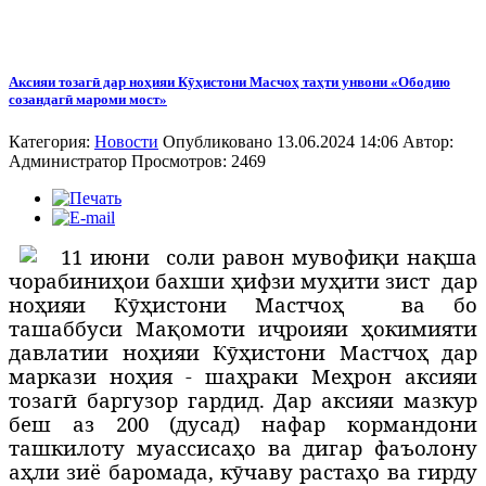
Аксияи тозагӣ дар ноҳияи Кӯҳистони Масчоҳ таҳти унвони «Ободию
созандагӣ мароми мост»
Категория:
Новости
Опубликовано 13.06.2024 14:06
Автор:
Администратор
Просмотров: 2469
1
1 июни
соли равон мувофиқи нақша
чорабиниҳои бахши ҳифзи муҳити зист
дар
ноҳияи Кӯҳистони Мастчоҳ
ва бо
ташаббуси Мақомоти иҷроияи ҳокимияти
давлатии ноҳияи Кӯҳистони Мастчоҳ дар
маркази ноҳия - шаҳраки Меҳрон аксияи
тозагӣ баргузор гардид. Дар аксияи мазкур
беш аз 200 (дусад) нафар кормандони
ташкилоту муассисаҳо ва дигар фаъолону
аҳли зиё баромада, кӯчаву растаҳо ва гирду