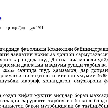
ӣ
нистратор
Дида шуд: 1911
гардида фаъолияти Комиссияи байниидорави
яти давлатии но
ҳ
ия аз
ҷ
ониби сармутахасси
ҳ
лил
қ
арор дода шуд. Дар нати
ҷ
а маводи
ҷ
ой
Барномаи давлатии ма
ҷ
м
ӯ
ии рушди тарбия ва
- 2025» сан
ҷ
ида шуд. Ҳамзамон, дар доираи
р муассисаи та
ҳ
силоти миёнаи умумии №6
шуъбаи маориф, хонандагон, ом
ӯ
згорони ф
а со
ҳ
аи ҳифзи муҳити зист,
дар бораи мақсад
съалаҳои зарурияти тарбия ва баланд бард
о
ҷ
икистон барои мутоби
қ
шавӣ ба та
ғ
йирёби