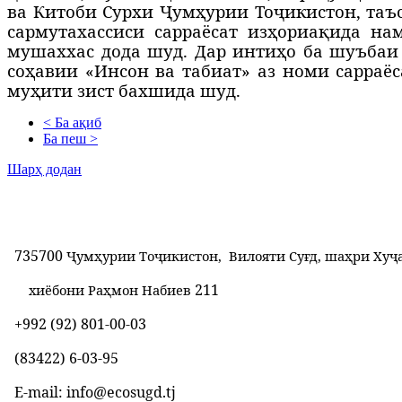
ва Китоби Сурхи Ҷумҳурии Тоҷикистон, таъ
сармутахассиси сарраёсат изҳ
ори
а
қида нам
мушаххас дода шуд. Дар инти
ҳ
о ба шуъбаи
со
ҳ
авии «Инсон ва табиат» аз номи сарраёс
му
ҳ
ити зист бахшида шуд.
< Ба ақиб
Ба пеш >
Шарҳ додан
735700
Ҷумҳурии Тоҷикистон, Вилояти Суғд, шаҳри Хуҷ
211
хиёбони Раҳмон Набиев
+992 (92) 801-00-03
(83422) 6-03-95
E-mail: info@ecosugd.tj