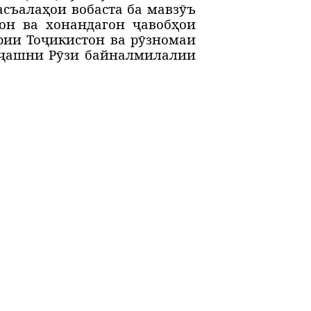
съалаҳои вобаста ба мавз
ӯ
ъ
рон ва хонандагон ҷавобҳои
рии То
ҷ
икистон ва р
ӯ
зномаи
ҷ
ашни Р
ӯ
зи байналмилалии