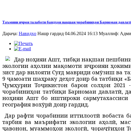
Таъмини иҷрои талаботи бандҳои нақшаи чорабиниҳои Барномаи давлат
Дараҷа:
Навидҳо
Нашр гардид 04.06.2024 16:13
Муаллиф:
Адми
Д
ар но
ҳ
ияи Ашт, тиб
қ
и на
қ
шаи пешбини
экологии а
ҳ
олии ма
қ
омоти и
ҷ
роияи
ҳ
окими
зист дар вилояти Су
ғ
д мавриди ом
ӯ
зиш ва та
9
ҷ
амоати ша
ҳ
раку де
ҳ
от доир ба татби
қ
и «
Ҷумҳурии Тоҷикистон барои сол
ҳ
ои 2021 
чорабини
ҳ
ои татбиқи Барномаи давлатӣ, да
но
ҳ
ияи Ашт бо иштироки сармутахассиси 
география вох
ӯ
рӣ доир гардид.
Дар рафти чорабинии иттилоотӣ вобаста б
тарбия ва маърифати экологии аҳолӣ, ма
ҷавонон, муаммо
ҳ
ои экологӣ, чора
ҷӯ
и
ҳ
ои Т