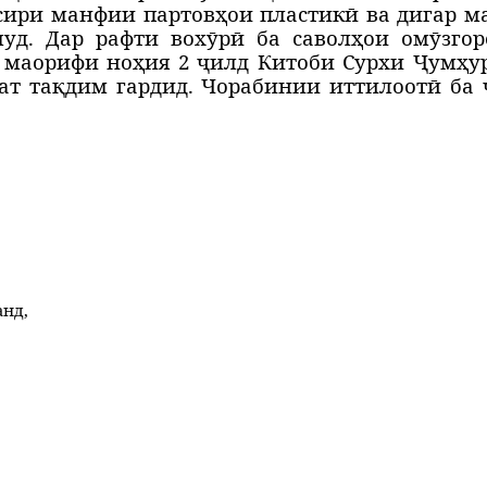
сири манфии партовҳои пластикӣ ва дигар ма
уд. Дар рафти вох
ӯ
рӣ ба саволҳ
ои
ом
ӯ
зго
 маорифи но
ҳ
ия 2
ҷ
илд Китоби Сурхи Ҷум
ҳ
у
ат та
қ
дим гардид. Чорабинии иттилоотӣ ба
анд,