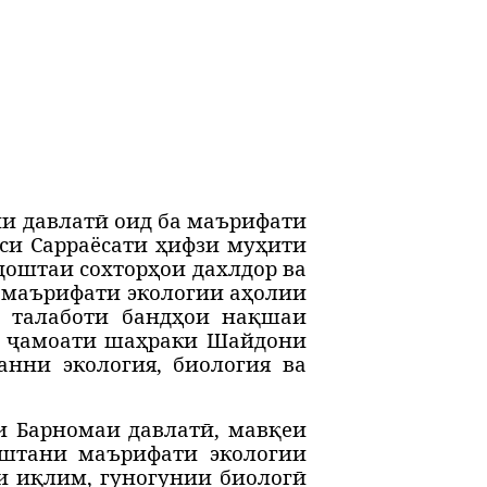
и давлатӣ оид ба маърифати
си Сарраёсати
ҳ
ифзи му
ҳ
ити
доштаи сохтор
ҳ
ои дахлдор ва
 маърифати экологии аҳолии
 талаботи банд
ҳ
ои на
қ
шаи
5
ҷ
амоати ша
ҳ
раки Шайдони
анни экология, биология ва
и Барномаи давлатӣ, мавқеи
оштани маърифати экологии
и и
қ
лим, гуногунии биологӣ