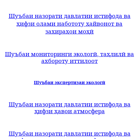
Шуъбаи назорати давлатии истифода ва
ҳифзи олами набототу ҳайвонот ва
захираҳои моҳӣ
Шуъбаи мониторинги экологӣ, таҳлилӣ ва
ахбороту иттилоот
Шуъбаи экспертизаи экологӣ
Шуъбаи назорати давлатии истифода ва
ҳ
ифзи ҳавои атмосфера
Ш
уъбаи назорати давлатии истифода ва