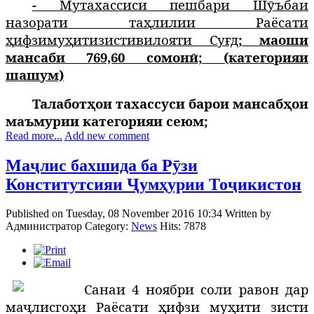
-
Мутахассиси пешбари Шӯъбаи
назорати таҳлилии Раёсати
ҳ
ифзи
му
ҳ
ити
зисти
вилояти Суғд
; маоши
мансаби 769,60 сомонӣ; (категорияи
шашум)
Талаботҳои тахассуси барои мансабҳои
маъмурии категорияи сеюм;
Read more...
Add new comment
Маҷлис бахшида ба Рӯзи
Конститутсияи Ҷумҳурии Тоҷикистон
Published on Tuesday, 08 November 2016 10:34
Written by
Администратор
Category:
News
Hits: 7878
Санаи 4 ноябри соли равон дар
маҷлисгоҳи Раёсати ҳифзи муҳити зисти