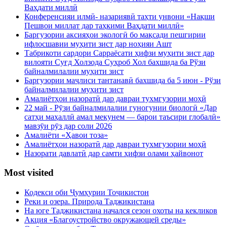
Ваҳдати миллӣ
Конференсияи илмӣ- назариявӣ таҳти унвони «Нақши
Пешвои миллат дар таҳкими Ваҳдати миллӣ»
Баргузории аксияҳои экологӣ бо мақсади пешгирии
ифлосшавии муҳити зист дар ноҳияи Ашт
Табрикоти сардори Сарраёсати ҳифзи муҳити зист дар
вилояти Суғд Холзода Суҳроб Хол бахшида ба Рўзи
байналмилалии муҳити зист
Баргузории маҷлиси тантанавӣ бахшида ба 5 июн - Рўзи
байналмилалии муҳити зист
Амалиётҳои назоратӣ дар давраи тухмгузории моҳӣ
22 май - Рӯзи байналмилалии гуногунии биологӣ «Дар
сатҳи маҳаллӣ амал мекунем — барои таъсири глобалӣ»
мавзӯи рӯз дар соли 2026
Амалиёти «Ҳавои тоза»
Амалиётҳои назоратӣ дар давраи тухмгузории моҳӣ
Назорати давлатӣ дар самти ҳифзи олами ҳайвонот
Most visited
Кодекси оби Ҷумҳурии Тоҷикистон
Реки и озера. Природа Таджикистана
На юге Таджикистана начался сезон охоты на кекликов
Акция «Благоустройство окружающей среды»