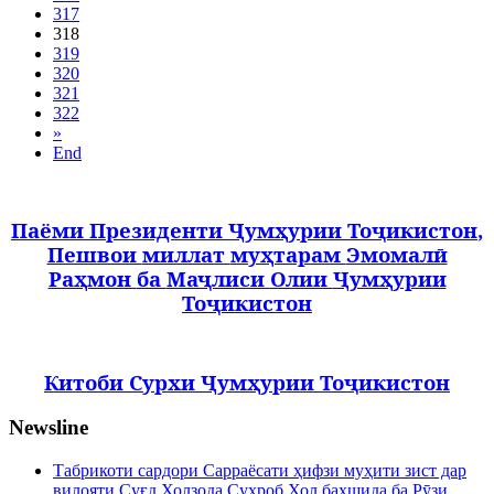
317
318
319
320
321
322
»
End
Паёми
Президенти
Ҷумҳурии
Тоҷикистон
,
Пешвои
миллат
муҳтарам
Эмомалӣ
Раҳмон
ба
Маҷлиси
Олии
Ҷумҳурии
Тоҷикистон
Китоби Сурхи Ҷумҳурии Тоҷикистон
Newsline
Табрикоти сардори Сарраёсати ҳифзи муҳити зист дар
вилояти Суғд Холзода Суҳроб Хол бахшида ба Рӯзи