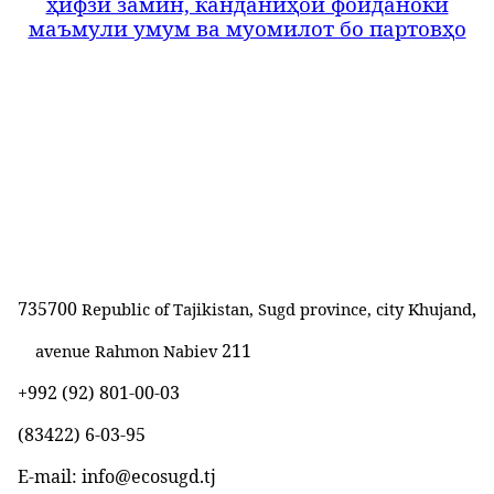
ҳ
ифзи замин, канданиҳои фоиданоки
маъмули умум ва муомилот бо партовҳо
735700
,
Republic of Tajikistan, Sugd province, city Khujand
211
avenue Rahmon Nabiev
+992 (92) 801-00-03
(83422)
6-03-95
E-mail: info@ecosugd.tj