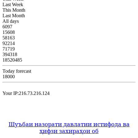
Last Week
This Month
Last Month
All days
6097
15608
58163
92214
71719
394318
18520485
Today forecast
18000
Your IP:216.73.216.124
Шуъбаи назорати давлатии истифода ва
ҳ
ифзи захира
ҳ
ои об