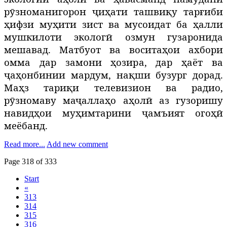
рӯзноманигорон ҷиҳати ташвиқу тарғиби
ҳифзи муҳити зист ва мусоидат ба ҳалли
мушкилоти экологӣ озмун гузаронида
мешавад. Матбуот ва воситаҳои ахбори
омма дар замони ҳозира, дар ҳаёт ва
ҷаҳонбинии мардум, нақши бузург дорад.
Маҳз тариқи телевизион ва радио,
рӯзномаву маҷаллаҳо аҳолӣ аз гузоришу
навидҳои муҳимтарини ҷамъият огоҳӣ
меёбанд.
Read more...
Add new comment
Page 318 of 333
Start
«
313
314
315
316