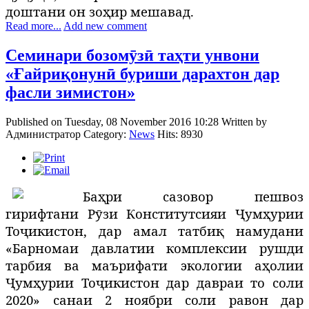
доштани он зоҳир мешавад.
Read more...
Add new comment
Семинари бозомӯзӣ таҳти унвони
«Ғайриқонунӣ буриши дарахтон дар
фасли зимистон»
Published on Tuesday, 08 November 2016 10:28
Written by
Администратор
Category:
News
Hits: 8930
Баҳри сазовор пешвоз
гирифтани Рӯзи Конститутсияи Ҷумҳурии
Тоҷикистон, дар амал татбиқ намудани
«Барномаи давлатии комплексии рушди
тарбия ва маърифати экологии аҳолии
Ҷумҳурии Тоҷикистон дар давраи то соли
2020»
санаи 2 ноябри соли равон дар