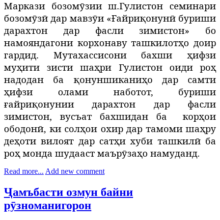
Маркази бозомӯзии ш.Гулистон семинари
бозомӯзӣ дар мавзӯи «Ғайриқонунӣ буриши
дарахтон дар фасли зимистон» бо
намояндагони корхонаву ташкилотҳо доир
гардид. Мутахассисони бахши ҳифзи
муҳити зисти шаҳри Гулистон оиди роҳ
надодан ба қонуншиканиҳо дар самти
ҳифзи олами наботот, буриши
ғайриқонунии дарахтон дар фасли
зимистон, вусъат бахшидан ба
корҳои
ободонӣ, ки солҳои охир дар тамоми шаҳру
деҳоти вилоят дар сатҳи хуби ташкилӣ ба
роҳ монда шудааст маърӯзаҳо намуданд.
Read more...
Add new comment
Ҷамъбасти озмун байни
рӯзноманигорон