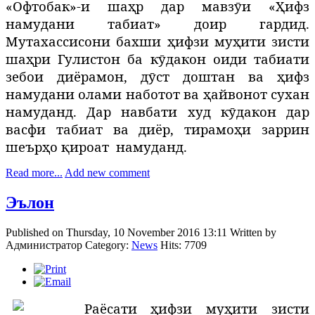
«Офтобак»-и шаҳр дар мавзӯи «Ҳифз
намудани табиат» доир гардид.
Мутахассисони бахши ҳифзи муҳити зисти
шаҳри Гулистон ба кӯдакон оиди табиати
зебои диёрамон, дӯст доштан ва ҳифз
намудани олами наботот ва ҳайвонот сухан
намуданд. Дар навбати худ кӯдакон дар
васфи табиат ва диёр, тирамоҳи заррин
шеърҳо қироат
намуданд.
Read more...
Add new comment
Эълон
Published on Thursday, 10 November 2016 13:11
Written by
Администратор
Category:
News
Hits: 7709
Раёсати ҳифзи муҳити зисти