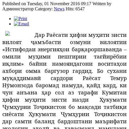
Published on Tuesday, 01 November 2016 09:17
Written by
Администратор
Category:
News
Hits: 6547
Дар Раёсати ҳифзи муҳити зисти
вилоят ҷамъбасти озмуни вилоятии
«Истифодаи энергияҳои барқароршаванда –
омили муҳими пешгирии тағйирёбии
иқлим» байни намояндагони воситаҳои
ахбори омма баргузор гардид. Бо сухани
муқаддимавӣ сардори Раёсат Темур
Нӯмонзода баромад намуда, қайд кард, ки
чун анъана ҳар сол аз тарафи Кумитаи
ҳифзи муҳити зисти назди
Ҳукумати
Ҷумҳурии Тоҷикистон бо мақсади татбиқи
сиёсати Ҳукумати Ҷумҳурии Тоҷикистон
дар самти баланд бардоштани маърифати
экологии аҳолӣ ва ҳавасманд намудани