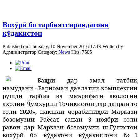
Вохӯрӣ бо тарбиятгирандагони
кӯдакистон
Published on Thursday, 10 November 2016 17:19
Written by
Администратор
Category:
News
Hits: 7505
Баҳри дар амал татбиқ
намудани
«Барномаи давлатии комплексии
рушди тарбия ва маърифати экологии
аҳолии Ҷумҳурии Тоҷикистон дар давраи то
соли 2020», нақшаи чорабиниҳои Маркази
бозомӯзии Раёсат
санаи 3 ноябри соли
равон дар Маркази бозомӯзии ш.Гулистон
вохӯрӣ бо кӯдакони кӯдакистони №1