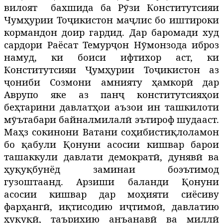
вилоят
бахшида ба Рӯзи Конститутсияи
Чумҳурии Тоҷикистон маҷлис бо иштироки
кормандон доир гардид.
Дар баромади худ
сардори Раёсат Темурҷон Нӯмонзода иброз
намуд, ки боиси ифтихор аст, ки
Конститутсияи Ҷумҳурии Тоҷикистон аз
ҷониби Созмони амнияту ҳамкорӣ дар
Аврупо яке аз панҷ конститутсияҳои
беҳтарини давлатҳои аъзои ин ташкилоти
мӯътабари байналмилалӣ эътироф шудааст.
Маҳз сокинони Ватани соҳибистиқлоламон
бо қабули Қонуни асосии кишвар барои
ташаккули давлати демократӣ, дунявӣ ва
ҳуқуқбунёд заминаи боэътимод
гузоштаанд. Арзиши баланди Қонуни
асосии кишвар дар моҳияти сиёсиву
фарҳангӣ, иқтисодию иҷтимоӣ, давлатию
ҳуқуқӣ, таърихию анъанавӣ ва миллӣ