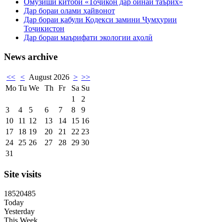
Омӯзиши китоби «Тоҷикон дар оинаи таърих»
Дар бораи олами ҳайвонот
Дар бораи қабули Кодекси замини Ҷумҳурии
Тоҷикистон
Дар бораи маърифати экологии аҳолӣ
News archive
<<
<
August 2026
>
>>
Mo
Tu
We
Th
Fr
Sa
Su
1
2
3
4
5
6
7
8
9
10
11
12
13
14
15
16
17
18
19
20
21
22
23
24
25
26
27
28
29
30
31
Site visits
1
8
5
2
0
4
8
5
Today
Yesterday
This Week