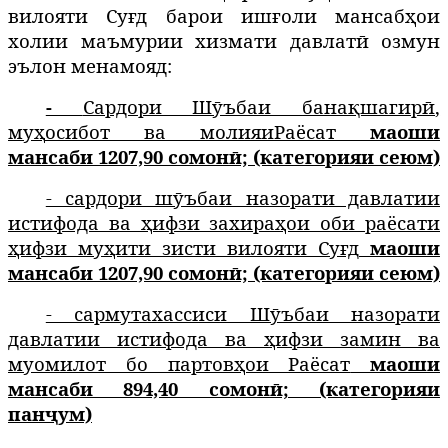
вилояти Суғд барои ишғоли мансабҳои
холии маъмурии хизмати давлатӣ озмун
эълон менамояд:
-
Сардори Шӯъбаи
банақшагир
ӣ
,
му
ҳ
осибот ва молияи
Раёсат
маоши
мансаби 1207,90 сомонӣ; (категорияи сеюм)
- сардори шӯъбаи назорати давлатии
истифода ва ҳифзи захираҳои оби раёсати
ҳифзи муҳити зисти вилояти Суғд
маоши
мансаби 1207,90 сомонӣ; (категорияи сеюм)
- сармутахассиси Шӯъбаи назорати
давлатии истифода ва ҳифзи замин ва
муомилот бо партовҳои Раёсат
маоши
мансаби 894,40 сомонӣ; (категорияи
панҷум)