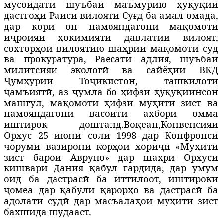
мусоидати шуъбаи маъмурию
ҳ
у
қ
у
қ
ии
дастго
ҳ
и Раиси вилояти Су
ғ
д ба амал омада,
дар кори он намояндагони ма
қ
омоти
и
ҷ
роияи
ҳ
окимияти давлатии вилоят,
сохтор
ҳ
ои вилоятию ша
ҳ
рии ма
қ
омоти суд
ва прокуратура, Раёсати адлия, шуъбаи
милитсияи эколог
ӣ
ва сайё
ҳ
ии ВКД
Ҷ
ум
ҳ
урии То
ҷ
икистон, ташкилоти
ҷ
амъият
ӣ
, аз
ҷ
умла бо
ҳ
ифзи
ҳ
у
қ
у
қ
и
инсон
маш
ғ
ул, ма
қ
омоти
ҳ
ифзи му
ҳ
ити зист ва
намояндагони васоити ахбори омма
иштирок доштанд.
Во
қ
еан,
Конвенсияи
Орхус
25 июни соли 1998 дар Конфронси
чоруми вазирони кор
ҳ
ои хори
ҷӣ
«
Му
ҳ
ити
зист барои Аврупо
»
дар ша
ҳ
ри Орхуси
кишвари Дания
қ
абул гардида, дар умум
оид ба дастрас
ӣ
ба иттилоот, иштироки
ҷ
омеа дар
қ
абули
қ
арор
ҳ
о ва дастрас
ӣ
ба
адолати суд
ӣ
дар масъала
ҳ
ои му
ҳ
ити зист
бахшида шудааст.