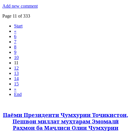
Add new comment
Page 11 of 333
Start
«
6
7
8
9
10
11
12
13
14
15
»
End
Паёми
Президенти
Ҷумҳурии
Тоҷикистон
,
Пешвои
миллат
муҳтарам
Эмомалӣ
Раҳмон
ба
Маҷлиси
Олии
Ҷумҳурии