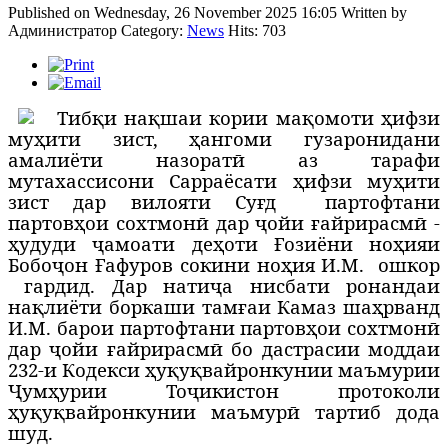
Published on Wednesday, 26 November 2025 16:05
Written by
Администратор
Category:
News
Hits: 703
Т
ибқи нақшаи кории мақомоти ҳифзи
муҳити зист, ҳангоми гузаронидани
амалиёти назоратӣ аз тарафи
мутахассисони Сарраёсати ҳифзи муҳити
зист дар вилояти Суғд
партофтани
партовҳои сохтмонӣ дар ҷойи ғайрирасмӣ -
ҳудуди ҷамоати деҳоти Ғозиёни ноҳияи
Бобоҷон Ғафуров сокини ноҳия И.М.
ошкор
гардид. Дар натиҷа нисбати ронандаи
нақлиёти боркаши тамғаи Камаз шаҳрванд
И.М. барои партофтани партовҳои сохтмонӣ
дар ҷойи ғайрирасмӣ бо дастрасии моддаи
232-и Кодекси ҳуқуқвайронкунии маъмурии
Ҷумҳурии Тоҷикистон протоколи
ҳуқуқвайронкунии маъмурӣ тартиб дода
шуд.