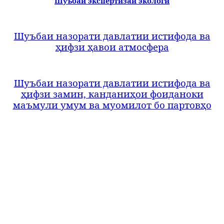
Шуъбаи экспертизаи экологӣ
Шуъбаи назорати давлатии истифода ва
ҳ
ифзи ҳавои атмосфера
Ш
уъбаи назорати давлатии истифода ва
ҳ
ифзи замин, канданиҳои фоиданоки
маъмули умум ва муомилот бо партовҳо