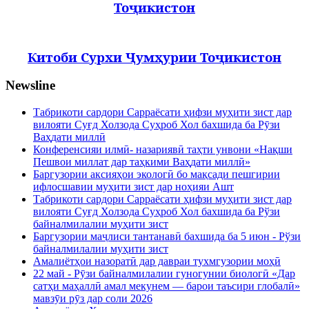
Тоҷикистон
Китоби Сурхи Ҷумҳурии Тоҷикистон
Newsline
Табрикоти сардори Сарраёсати ҳифзи муҳити зист дар
вилояти Суғд Холзода Суҳроб Хол бахшида ба Рӯзи
Ваҳдати миллӣ
Конференсияи илмӣ- назариявӣ таҳти унвони «Нақши
Пешвои миллат дар таҳкими Ваҳдати миллӣ»
Баргузории аксияҳои экологӣ бо мақсади пешгирии
ифлосшавии муҳити зист дар ноҳияи Ашт
Табрикоти сардори Сарраёсати ҳифзи муҳити зист дар
вилояти Суғд Холзода Суҳроб Хол бахшида ба Рўзи
байналмилалии муҳити зист
Баргузории маҷлиси тантанавӣ бахшида ба 5 июн - Рўзи
байналмилалии муҳити зист
Амалиётҳои назоратӣ дар давраи тухмгузории моҳӣ
22 май - Рӯзи байналмилалии гуногунии биологӣ «Дар
сатҳи маҳаллӣ амал мекунем — барои таъсири глобалӣ»
мавзӯи рӯз дар соли 2026