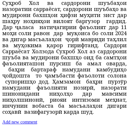
Суҳроб Хол ва сардорони шуъбаҳои
назоратии сарраёсат, сардорони шуъбаҳо ва
мудирони бахшҳои ҳифзи муҳити зист дар
шаҳру ноҳияҳои вилоят баргузор
гардид.
Дар ҷаласа
натиҷагирии фаъолият дар 11
моҳи соли равон
дар
муқоиса бо соли 2024
ва дигар масъалаҳои
ҷорӣ мавриди таҳлил
ва муҳокима қарор гирифтанд. Сардори
Сарраёсат Холзода Сухроб Хол аз сардорони
шуъба ва мудирони бахшҳо оид ба самтҳои
фаъолияташон пурсиш ба амал оварда,
баҳри бартараф намудани камбудиҳо
ҷойдошта
то ҷамъбасти фаъолоти солона
супоришҳо дод. Ҳамзамон
баҳри
пурзӯр
намудани фаъолияти нозирӣ, назорати
шинонидани ниҳолҳо дар мавсими
ниҳолшинонӣ, риояи интизоми меҳнат,
инчунин вобаста ба масъалаҳои дигари
соҳавӣ
вазифагузорӣ карда шуд.
Add new comment