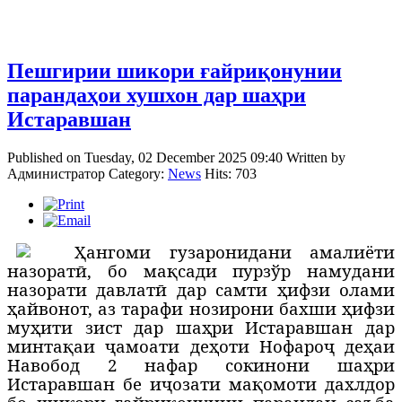
Пешгирии шикори ғайриқонунии
парандаҳои хушхон дар шаҳри
Истаравшан
Published on Tuesday, 02 December 2025 09:40
Written by
Администратор
Category:
News
Hits: 703
Ҳ
ангоми гузаронидани амалиёти
назоратӣ, бо мақсади пурзўр намудани
назорати давлатӣ дар самти ҳифзи олами
ҳайвонот, аз тарафи нозирони бахши ҳифзи
муҳити зист дар шаҳри Истаравшан дар
минтақаи ҷамоати деҳоти Нофароҷ деҳаи
Навобод 2 нафар сокинони шаҳри
Истаравшан бе иҷозати мақомоти дахлдор