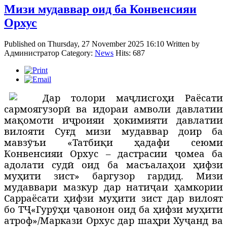
Мизи мудаввар оид ба Конвенсияи
Орхус
Published on Thursday, 27 November 2025 16:10
Written by
Администратор
Category:
News
Hits: 687
Д
ар толори ма
ҷ
лисго
ҳ
и Раёсати
сармоягузор
ӣ
ва идораи амволи давлатии
ма
қ
омоти и
ҷ
роияи
ҳ
окимияти давлатии
вилояти Су
ғ
д м
изи мудаввар доир ба
мавз
ӯ
ъи «Татби
қ
и
ҳ
адафи сеюми
Конвенсияи Орхус – дастрасии
ҷ
омеа ба
адолати суд
ӣ
оид ба масъала
ҳ
ои
ҳ
ифзи
му
ҳ
ити зист
» баргузор гардид. Мизи
мудаввари мазкур дар нати
ҷ
аи
ҳ
амкории
Сарраёсати
ҳ
ифзи му
ҳ
ити зист дар вилоят
бо Т
Ҷ
«Гур
ӯҳ
и
ҷ
авонон оид ба
ҳ
ифзи му
ҳ
ити
атроф»/Маркази Орхус дар ша
ҳ
ри Ху
ҷ
анд ва