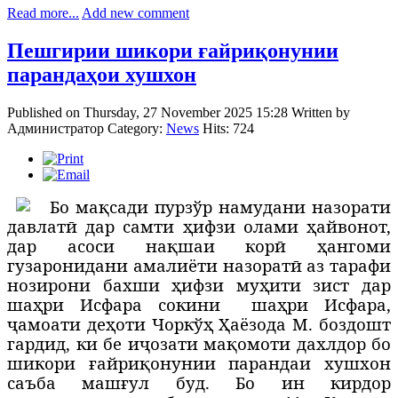
Read more...
Add new comment
Пешгирии шикори ғайриқонунии
парандаҳои хушхон
Published on Thursday, 27 November 2025 15:28
Written by
Администратор
Category:
News
Hits: 724
Б
о мақсади пурзўр намудани назорати
давлатӣ дар самти ҳифзи олами ҳайвонот,
дар асоси нақшаи корӣ ҳангоми
гузаронидани амалиёти назоратӣ аз тарафи
нозирони бахши ҳифзи муҳити зист дар
шаҳри Исфара сокини
шаҳри Исфара,
ҷамоати деҳоти Чоркўҳ Ҳаёзода М. боздошт
гардид, ки бе иҷозати мақомоти дахлдор бо
шикори ғайриқонунии парандаи хушхон
саъба машғул буд. Бо ин кирдор