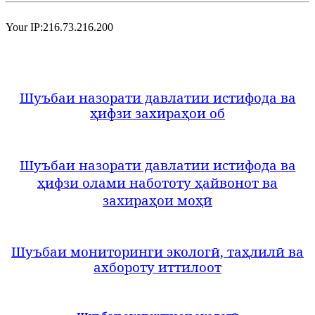
Your IP:216.73.216.200
Шуъбаи назорати давлатии истифода ва
ҳ
ифзи захира
ҳ
ои об
Шуъбаи назорати давлатии истифода ва
ҳифзи олами набототу ҳайвонот ва
захираҳои моҳӣ
Шуъбаи мониторинги экологӣ, таҳлилӣ ва
ахбороту иттилоот