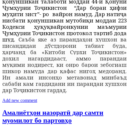
қонуншикан талаботи моддаи 44-и Қонуни
Ҷумҳурии Тоҷикистон
“Дар бораи ҳифзи
муҳити зист”- ро
вайрон намуд. Дар натиҷа
нисбати қонуншикан мутобиқи моддаи 223
Кодекси ҳуқуқвайронкунии маъмурии
Ҷ
ум
ҳ
урии То
ҷ
икистон протокол тартиб дода
шуд.
Саъба яке аз парандаҳои хушхон ва
писандидаи дўстдорони табиат буда,
ҳарчанд ба «Китоби Сурхи Тоҷикистон»
дохил нагардидааст, аммо парандаи
муқими нодирест, ки онро барои зебогиаш
шикор намуда дар қафас нигоҳ медоранд.
Ин амали инсонҳо метавонад минбаъд
сабаби кам гардидани ин парандаи хушхон
дар Тоҷикистон гардад.
Add new comment
Амалиётҳои назоратӣ дар самти
муомилот бо партовҳо