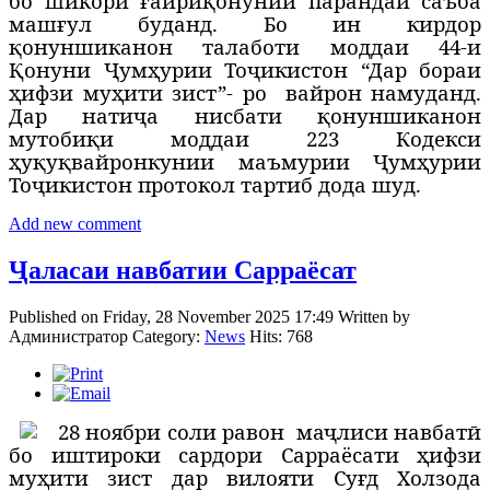
бо шикори ғайриқонунии парандаи саъба
машғул буданд. Бо ин кирдор
қонуншиканон талаботи моддаи 44-и
Қонуни Ҷумҳурии Тоҷикистон “Дар бораи
ҳифзи муҳити зист”- ро
вайрон намуданд.
Дар натиҷа нисбати қонуншиканон
мутобиқи моддаи 223 Кодекси
ҳуқуқвайронкунии маъмурии
Ҷ
ум
ҳ
урии
То
ҷ
икистон протокол тартиб дода шуд.
Add new comment
Ҷаласаи навбатии Сарраёсат
Published on Friday, 28 November 2025 17:49
Written by
Администратор
Category:
News
Hits: 768
2
8 ноябри соли равон
маҷлиси навбатӣ
бо иштироки сардори Сарраёсати ҳифзи
муҳити зист дар вилояти Суғд Холзода