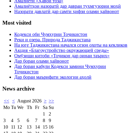
Амалиёти «Ҳавои тоза»
Амалиётҳои назоратӣ дар давраи тухмгузории моҳӣ
Назорати давлатӣ дар самти ҳифзи олами ҳайвонот
Most visited
Кодекси оби Ҷумҳурии Тоҷикистон
Реки и озера. Природа Таджикистана
На юге Таджикистана начался сезон охоты на кекликов
Акция «Благоустройство окружающей среды»
Омӯзиши китоби «Тоҷикон дар оинаи таърих»
Дар бораи олами ҳайвонот
Дар бораи қабули Кодекси замини Ҷумҳурии
Тоҷикистон
Дар бораи маърифати экологии аҳолӣ
News archive
<<
<
August 2026
>
>>
Mo
Tu
We
Th
Fr
Sa
Su
1
2
3
4
5
6
7
8
9
10
11
12
13
14
15
16