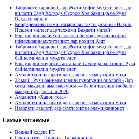
Табрикоти сардори Сарраёсати ҳифзи муҳити зист дар
вилояти Суғд Холзода Суҳроб Хол бахшида ба Рӯзи
Ваҳдати миллӣ
Конференсияи илмӣ- назариявӣ таҳти унвони «Нақши
Пешвои миллат дар таҳкими Ваҳдати миллӣ»
Баргузории аксияҳои экологӣ бо мақсади пешгирии
ифлосшавии муҳити зист дар ноҳияи Ашт
Табрикоти сардори Сарраёсати ҳифзи муҳити зист дар
вилояти Суғд Холзода Суҳроб Хол бахшида ба Рўзи
байналмилалии муҳити зист
Баргузории маҷлиси тантанавӣ бахшида ба 5 июн - Рўзи
байналмилалии муҳити зист
Амалиётҳои назоратӣ дар давраи тухмгузории моҳӣ
22 май - Рӯзи байналмилалии гуногунии биологӣ «Дар
сатҳи маҳаллӣ амал мекунем — барои таъсири глобалӣ»
мавзӯи рӯз дар соли 2026
Амалиёти «Ҳавои тоза»
Амалиётҳои назоратӣ дар давраи тухмгузории моҳӣ
Назорати давлатӣ дар самти ҳифзи олами ҳайвонот
Самые читаемые
Водный кодекс РТ
Реки и озера. Природа Таджикистана