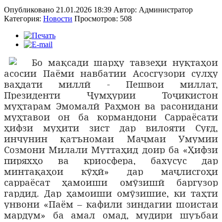
Опубликовано 21.01.2026 18:39
Автор:
Администратор
Категория:
Новости
Просмотров: 508
Б
о мақсади шарҳу тавзеҳи нуқтаҳои
асосии Паёми навбатии Асосгузори сулҳу
ваҳдати миллӣ - Пешвои миллат,
Президенти Ҷумҳурии Тоҷикистон
муҳтарам Эмомалӣ Раҳмон ва расонидани
муҳтавои он ба кормандони Сарраёсати
ҳифзи муҳити зист дар вилояти Суғд,
инчунин қатъномаи Маҷмаи Умумии
Созмони Милали Муттаҳид доир ба «Ҳифзи
пиряхҳо ва криосфера, бахусус дар
минтақаҳои кӯҳӣ» дар маҷлисгоҳи
сарраёсат ҳамоиши омӯзишӣ баргузор
гардид. Дар ҳамоиши омӯзишие, ки таҳти
унвони «Паём – кафили зиндагии шоистаи
мардум» ба амал омад, мудири шуъбаи