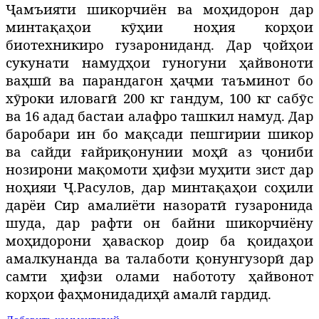
Ҷамъияти шикорчиён ва моҳидорон дар
минтақаҳои кӯҳии ноҳия корҳои
биотехникиро гузарониданд. Дар ҷойҳои
сукунати намудҳои гуногуни ҳайвоноти
ваҳшӣ ва парандагон ҳаҷми таъминот бо
хӯроки иловагӣ 200 кг гандум, 100 кг сабӯс
ва 16 адад бастаи алафро ташкил намуд. Дар
баробари ин бо мақсади пешгирии шикор
ва сайди ғайриқонунии моҳӣ аз ҷониби
нозирони мақомоти ҳифзи муҳити зист дар
ноҳияи Ҷ.Расулов, дар минтақаҳои соҳили
дарёи Сир амалиёти назоратӣ гузаронида
шуда, дар рафти он байни шикорчиёну
моҳидорони ҳаваскор доир ба қоидаҳои
амалкунанда ва талаботи қонунгузорӣ дар
самти ҳифзи олами набототу ҳайвонот
корҳои фаҳмонидадиҳӣ амалӣ гардид.