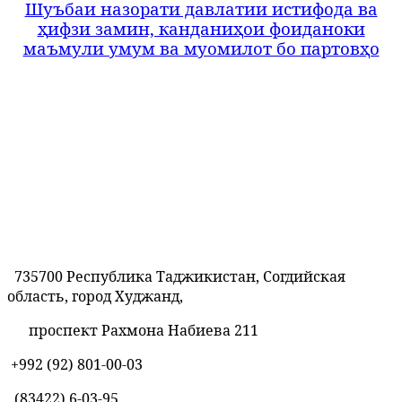
Ш
уъбаи назорати давлатии истифода ва
ҳ
ифзи замин, канданиҳои фоиданоки
маъмули умум ва муомилот бо партовҳо
735700 Республика Таджикистан, Согдийская
область, город Худжанд,
проспект Рахмона Набиева 211
+992 (92) 801-00-03
(83422)
6-03-95