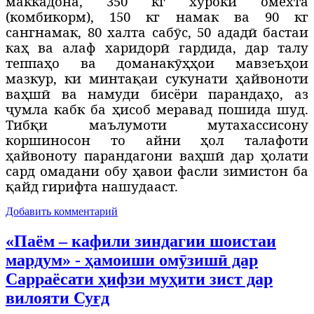
маккадона, 350 кг хӯроки омехта
(комбикорм), 150 кг намак ва 90 кг
сангнамак, 80 халта сабӯс, 50 ададӣ бастаи
каҳ ва алаф харидорӣ гардида, дар талу
теппаҳо ва доманакӯҳҳои мавзеъҳои
мазкур, ки минтақаи сукунати
ҳ
айвоноти
ваҳшӣ ва намуди бисёри парандаҳо, аз
ҷумла кабк ба ҳисоб меравад пошида шуд.
Тибқи маълумоти мутахассисону
коршиносон то айни
ҳол
талафоти
ҳ
айвоноту парандагони ваҳшӣ дар ҳолати
сард омадани обу ҳавои фасли зимистон ба
қайд гирифта нашудааст.
Добавить комментарий
«Паём – кафили зиндагии шоистаи
мардум» - ҳамоиши омӯзишӣ дар
Сарраёсати ҳифзи муҳити зист дар
вилояти Суғд