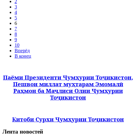
2
3
4
5
6
7
8
9
10
Вперёд
В конец
Паёми
Президенти
Ҷумҳурии
Тоҷикистон
,
Пешвои
миллат
муҳтарам
Эмомалӣ
Раҳмон
ба
Маҷлиси
Олии
Ҷумҳурии
Тоҷикистон
Китоби Сурхи Ҷумҳурии Тоҷикистон
Лента новостей