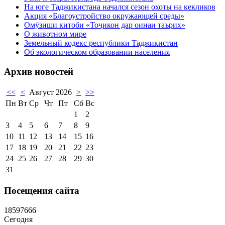
На юге Таджикистана начался сезон охоты на кекликов
Акция «Благоустройство окружающей среды»
Омӯзиши китоби «Тоҷикон дар оинаи таърих»
О животном мире
Земельный кодекс республики Таджикистан
Об экологическом образовании населения
Архив новостей
<<
<
Август 2026
>
>>
Пн
Вт
Ср
Чт
Пт
Сб
Вс
1
2
3
4
5
6
7
8
9
10
11
12
13
14
15
16
17
18
19
20
21
22
23
24
25
26
27
28
29
30
31
Посещения сайта
1
8
5
9
7
6
6
6
Сегодня