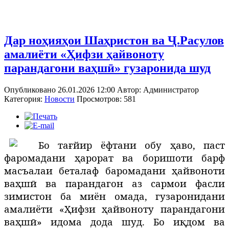
Дар ноҳияҳои Шаҳристон ва Ҷ.Расулов
амалиёти «Ҳифзи ҳайвоноту
парандагони ваҳшӣ» гузаронида шуд
Опубликовано 26.01.2026 12:00
Автор:
Администратор
Категория:
Новости
Просмотров: 581
Б
о тағйир ёфтани обу ҳаво, паст
фаромадани ҳарорат ва боришоти барф
масъалаи беталаф баромадани ҳайвоноти
ваҳшӣ ва парандагон аз сармои фасли
зимистон ба миён омада, гузаронидани
амалиёти «Ҳифзи ҳайвоноту парандагони
ваҳшӣ» идома дода шуд. Бо иқдом ва