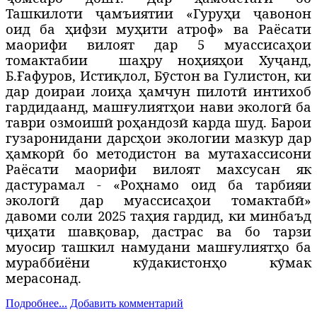
Ташкилоти ҷамъиятии «Гуруҳи ҷавонон
оид ба ҳифзи муҳити атроф» ва Раёсати
маорифи вилоят дар 5 муассисаҳои
томактабии
шаҳру ноҳияҳои Хуҷанд,
Б.Ғафуров, Истиқлол, Бӯстон ва Гулистон, ки
дар доираи лоиҳа ҳамчун пилотӣ интихоб
гардидаанд, машғулиятҳои нави экологӣ ба
таври озмоишӣ роҳандозӣ карда шуд. Барои
гузаронидани дарсҳои экологии мазкур дар
ҳамкорӣ бо методистон ва мутахассисони
Раёсати маорифи вилоят махсусан як
дастурамал - «Роҳнамо оид ба тарбияи
экологӣ дар муассисаҳои томактабӣ»
давоми соли 2025 таҳия гардид, ки минбаъд
ҷиҳати шавқовар, дастрас ва бо тарзи
муосир ташкил намудани машғулиятҳо ба
мураббиёни кӯдакистонҳо кӯмак
мерасонад.
Подробнее...
Добавить комментарий