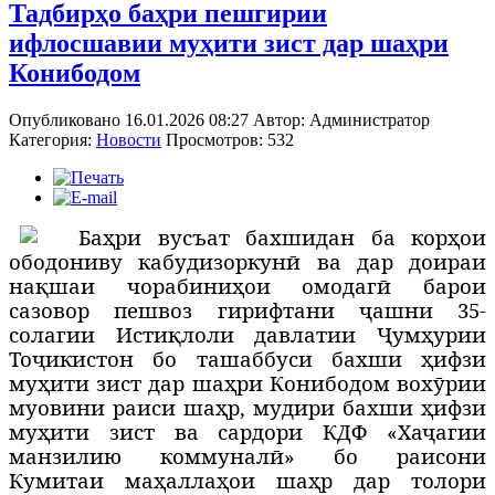
Тадбирҳо баҳри пешгирии
ифлосшавии муҳити зист дар шаҳри
Конибодом
Опубликовано 16.01.2026 08:27
Автор:
Администратор
Категория:
Новости
Просмотров: 532
Б
а
ҳ
ри вусъат бахшидан ба кор
ҳ
ои
ободониву кабудизоркун
ӣ
ва дар доираи
на
қ
шаи чорабини
ҳ
ои омодаг
ӣ
барои
сазовор пешвоз гирифтани
ҷ
ашни 35-
солагии Исти
қ
лоли давлатии
Ҷум
ҳ
урии
То
ҷ
икистон
бо ташаббуси бахши
ҳ
ифзи
му
ҳ
ити зист дар ша
ҳ
ри Конибодом вох
ӯ
рии
муовини раиси ша
ҳ
р, мудири бахши
ҳ
ифзи
му
ҳ
ити зист ва сардори КДФ «Ха
ҷ
агии
манзилию коммунал
ӣ
» бо раисони
Кумитаи ма
ҳ
алла
ҳ
ои ша
ҳ
р дар толори