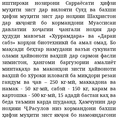
иштироки нозирони Сарраёсати ҳифзи
муҳити зист дар вилояти Суғд ва бахши
ҳифзи муҳити зист дар ноҳияи Шаҳристон
дар якҷоягӣ бо кормандони Муассисаи
давлатии хоҷагии ҷангали ноҳия дар
ҳудуди мавзеъи «Хуррамдара» ва «Дараи
сабз» корҳои биотехникӣ ба амал омад. Бо
мақсади беҳтар намудани вазъи сукунати
олами ҳайвоноти ваҳшӣ дар сармои фасли
зимистон, ҳангоми баргузории амалиёт
минтақаҳо ва маконҳои зисти ҳайвоноти
ваҳшӣ бо хӯроки иловагӣ ба миқдори резаи
гандум ва ҷав – 250 кг-мӣ, маккадона ва
намак - 50 кг-мӣ, сабзӣ - 150 кг, карам ва
картошка - 500 кг-мӣ, 15 ададӣ бастаи каҳ ва
беда таъмин карда шудаанд. Ҳамчунин дар
ноҳияи Ҷ.Расулов низ кормандони бахши
ҳифзи муҳити зист якҷоя бо намояндагони