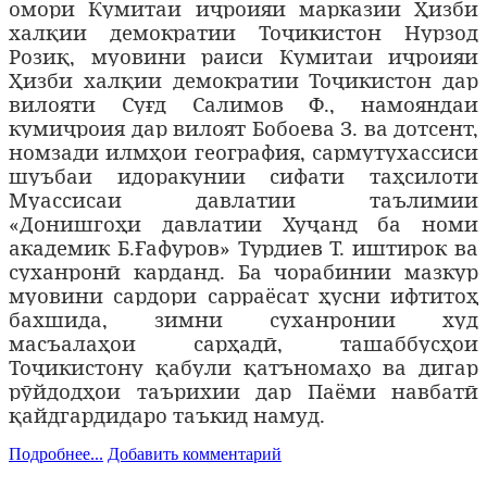
омори Кумитаи иҷроияи марказии Ҳизби
халқии демократии Тоҷикистон Нурзод
Розиқ, муовини раиси Кумитаи иҷроияи
Ҳизби халқии демократии Тоҷикистон дар
вилояти Суғд Салимов Ф., намояндаи
кумиҷроия дар вилоят Бобоева З. ва дотсент,
номзади илмҳои география, сармутухассиси
шуъбаи идоракунии сифати таҳсилоти
Муассисаи давлатии таълимии
«Донишгоҳи давлатии Хуҷанд ба номи
академик Б.Ғафуров» Турдиев Т. иштирок ва
суханронӣ карданд. Ба чорабинии мазкур
муовини сардори сарраёсат ҳусни ифтитоҳ
бахшида, зимни суханронии худ
масъалаҳои сарҳадӣ, ташаббусҳои
Тоҷикистону қабули қатъномаҳо ва дигар
рӯйдодҳои таърихии дар Паёми навбатӣ
қайдгардидаро таъкид намуд.
Подробнее...
Добавить комментарий