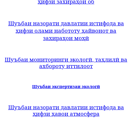
ҳ
ифзи захира
ҳ
ои об
Шуъбаи назорати давлатии истифода ва
ҳифзи олами набототу ҳайвонот ва
захираҳои моҳӣ
Шуъбаи мониторинги экологӣ, таҳлилӣ ва
ахбороту иттилоот
Шуъбаи экспертизаи экологӣ
Шуъбаи назорати давлатии истифода ва
ҳ
ифзи ҳавои атмосфера