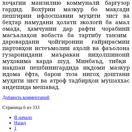
хо
ҷ
агии манзилию коммунал
ӣ
баргузор
гардид. Вох
ӯ
рии мазкур бо ма
қ
сади
пешгирии ифлосшавии му
ҳ
ити зист ва
бе
ҳ
тар намудани
ҳ
олати эколог
ӣ
ба амал
омада,
ҳ
амчунин дар рафти чорабин
ӣ
масъала
ҳ
ои вобаста ба тартибу танзим
даровардани
ҷ
ойгиронии
ғ
айрирасмии
партов
ҳ
ои истеъмолии а
ҳ
ол
ӣ
ва фаъолона
гузаронидани
маъракаи ни
ҳ
олшинон
ӣ
му
ҳ
окима карда шуд.
Минбаъд, тиб
қ
и
на
қ
шаи пешбинигардида и
қ
доми мазкур
идома ёфта, барои тоза ниго
ҳ
доштани
му
ҳ
ити зист ва атроф тадбир
ҳ
ои мушаххас
андешида мешавад.
Добавить комментарий
Страница 6 из 333
В начало
Назад
1