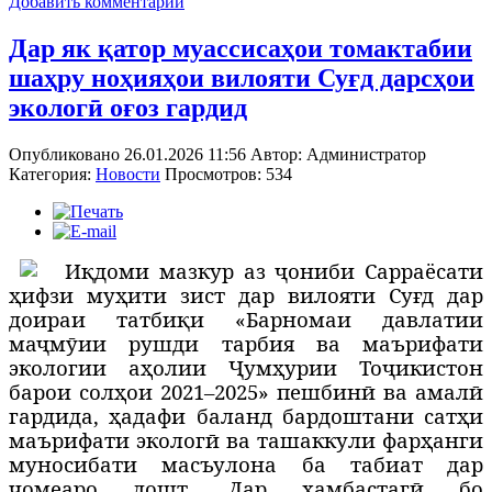
Добавить комментарий
Дар як қатор муассисаҳои томактабии
шаҳру ноҳияҳои вилояти Суғд дарсҳои
экологӣ оғоз гардид
Опубликовано 26.01.2026 11:56
Автор:
Администратор
Категория:
Новости
Просмотров: 534
И
қдоми мазкур аз ҷониби Сарраёсати
ҳифзи муҳити зист дар вилояти Суғд дар
доираи татбиқи «Барномаи давлатии
маҷмӯии рушди тарбия ва маърифати
экологии аҳолии Ҷумҳурии Тоҷикистон
барои солҳои 2021–2025» пешбинӣ ва амалӣ
гардида, ҳадафи баланд бардоштани сатҳи
маърифати экологӣ ва ташаккули фарҳанги
муносибати масъулона ба табиат дар
ҷомеаро дошт. Дар ҳамбастагӣ бо