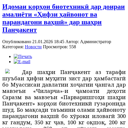
Идомаи корҳои биотехникӣ дар доираи
амалиёти «Ҳифзи ҳайвонот ва
парандагони ваҳшӣ» дар шаҳри
Панҷакент
Опубликовано 21.01.2026 18:45
Автор:
Администратор
Категория:
Новости
Просмотров: 558
Д
ар шаҳри Панҷакент аз тарафи
шуъбаи ҳифзи муҳити зист дар ҳамбастагӣ
бо Муассисаи давлатии хоҷагии ҷангал дар
мавзеъи «Чиларча»-и ҷамоати деҳоти
Саразм ва мавзеъи «Парваришгоҳи шаҳри
Панҷакент» корҳои биотехникӣ гузаронида
шуд. Бо мақсади таъмини олами ҳайвоноту
парандагони ваҳшӣ бо хӯроки иловагӣ 300
кг гандум, 350 кг ҷав, 100 кг оқшоқ, 200 кг